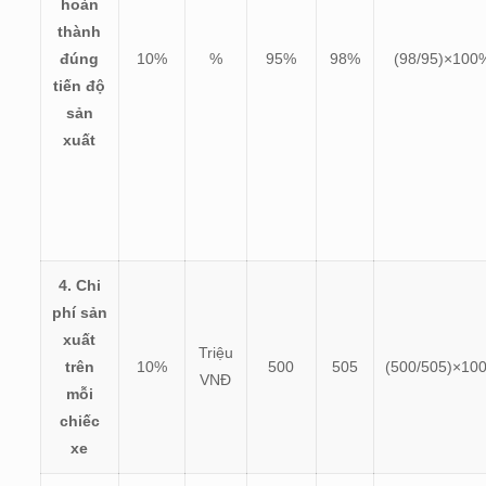
hoàn
thành
đúng
10%
%
95%
98%
(
98/95)×100
tiến độ
sản
xuất
4. Chi
phí sản
xuất
Triệu
trên
10%
500
505
(
500/505)×10
VNĐ
mỗi
chiếc
xe