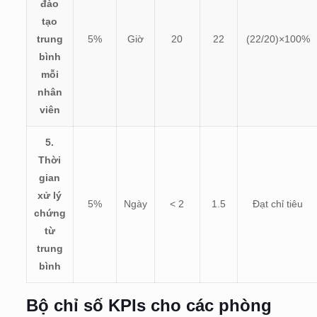
đào
tạo
trung
5%
Giờ
20
22
(
22/20)×100%
bình
mỗi
nhân
viên
5.
Thời
gian
xử lý
5%
Ngày
< 2
1.5
Đạt chỉ tiêu
chứng
từ
trung
bình
Bộ chỉ số KPIs cho
các phòng