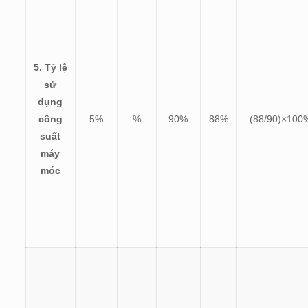
5. Tỷ lệ
sử
dụng
công
5%
%
90%
88%
(
88/90)×100
suất
máy
móc