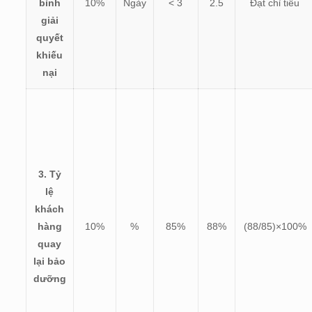
bình
10%
Ngày
< 3
2.5
Đạt chỉ tiêu
giải
quyết
khiếu
nại
3. Tỷ
lệ
khách
hàng
10%
%
85%
88%
(
88/85)×100%
quay
lại bảo
dưỡng