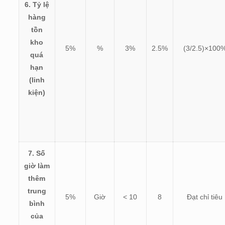
6. Tỷ lệ
hàng
tồn
kho
5%
%
3%
2.5%
(
3/2.5)×100
quá
hạn
(linh
kiện)
7. Số
giờ làm
thêm
trung
5%
Giờ
< 10
8
Đạt chỉ tiêu
bình
của