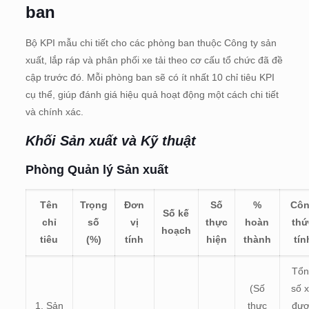
ban
Bộ KPI mẫu chi tiết cho các phòng ban thuộc Công ty sản
xuất, lắp ráp và phân phối xe tải theo cơ cấu tổ chức đã đề
cập trước đó. Mỗi phòng ban sẽ có ít nhất 10 chỉ tiêu KPI
cụ thể, giúp đánh giá hiệu quả hoạt động một cách chi tiết
và chính xác.
Khối Sản xuất và Kỹ thuật
Phòng Quản lý Sản xuất
Tên
Trọng
Đơn
Số
%
Cô
Số kế
chỉ
số
vị
thực
hoàn
thứ
hoạch
tiêu
(%)
tính
hiện
thành
tín
Tổn
(Số
số 
1. Sản
thực
đượ