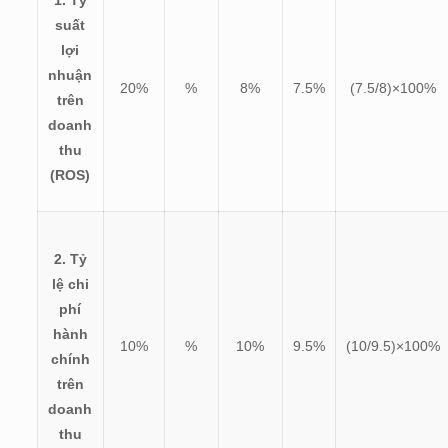
suất
lợi
nhuận
20%
%
8%
7.5%
(
7.5/8)×100%
trên
doanh
thu
(ROS)
2. Tỷ
lệ chi
phí
hành
10%
%
10%
9.5%
(
10/9.5)×100%
chính
trên
doanh
thu