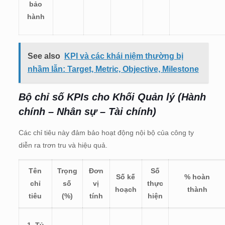
bảo
hành
See also
KPI và các khái niệm thường bị
nhầm lẫn: Target, Metric, Objective, Milestone
Bộ chỉ số KPIs cho
Khối Quản lý (Hành
chính – Nhân sự – Tài chính)
Các chỉ tiêu này đảm bảo hoạt động nội bộ của công ty
diễn ra trơn tru và hiệu quả.
Tên
Trọng
Đơn
Số
Số kế
% hoàn
chỉ
số
vị
thực
hoạch
thành
tiêu
(%)
tính
hiện
1. Tỷ