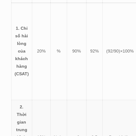
1. Chỉ
số hài
lòng
của
20%
%
90%
92%
(
92/90)×100%
khách
hàng
(CSAT)
2.
Thời
gian
trung