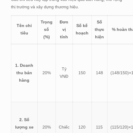
thị trường và xây dựng thương hiệu.
Trọng
Đơn
Số
Tên chỉ
Số kế
số
vị
thực
% hoàn t
tiêu
hoạch
(%)
tính
hiện
1. Doanh
Tỷ
thu bán
20%
150
148
(
148/150)×
VNĐ
hàng
2. Số
lượng xe
20%
Chiếc
120
115
(
115/120)×