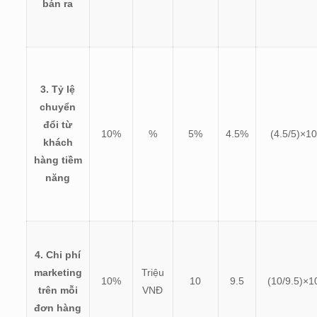
bán ra
3. Tỷ lệ
chuyển
đổi từ
10%
%
5%
4.5%
(
4.5/5)×1
khách
hàng tiềm
năng
4. Chi phí
marketing
Triệu
10%
10
9.5
(
10/9.5)×
trên mỗi
VNĐ
đơn hàng