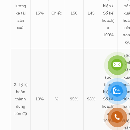
lượng
hiện /
sả
xe tải
15%
Chiếc
150
145
Số kế
xuấ
sản
hoạch)
hoà
xuất
x
chỉ
100%
tro
kỳ
(S
lện
sả
(Số
xuấ
2. Tỷ lệ
thực
hoà
hoàn
hiện /
thà
thành
10%
%
95%
98%
Số kế
đún
đúng
hoạch)
hạn
tiến độ
x
Tổn
100%
số l
sả