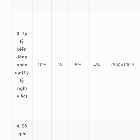
3. Tỷ
lệ
biến
động
nhân
10%
%
5%
4%
(
5/4)×100%
sự (Tỷ
lệ
nghỉ
việc)
4. Số
giờ