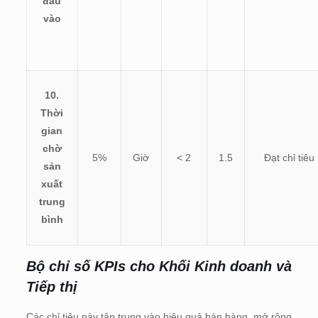
đầu
vào
10.
Thời
gian
chờ
5%
Giờ
< 2
1.5
Đạt chỉ tiêu
sản
xuất
trung
bình
Bộ chỉ số KPIs cho
Khối Kinh doanh và
Tiếp thị
Các chỉ tiêu này tập trung vào hiệu quả bán hàng, mở rộng