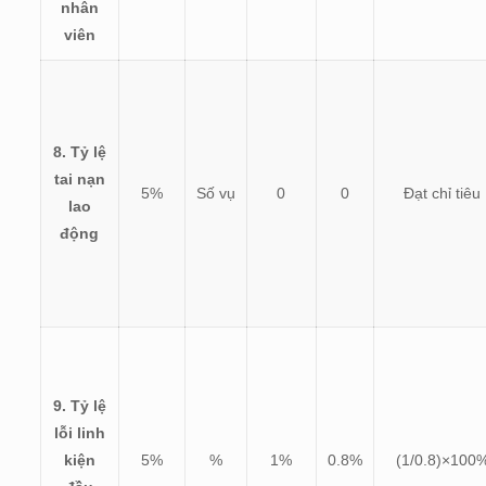
nhân
viên
8. Tỷ lệ
tai nạn
5%
Số vụ
0
0
Đạt chỉ tiêu
lao
động
9. Tỷ lệ
lỗi linh
kiện
5%
%
1%
0.8%
(
1/0.8)×100