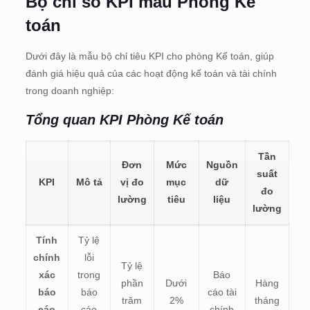
Bộ chỉ số KPI mẫu
Phòng Kế
toán
Dưới đây là mẫu bộ chỉ tiêu KPI cho phòng Kế toán, giúp
đánh giá hiệu quả của các hoạt động kế toán và tài chính
trong doanh nghiệp:
Tổng quan KPI Phòng Kế toán
Tần
Đơn
Mức
Nguồn
suất
KPI
Mô tả
vị đo
mục
dữ
đo
lường
tiêu
liệu
lường
Tính
Tỷ lệ
chính
lỗi
Tỷ lệ
xác
trong
Báo
phần
Dưới
Hàng
báo
báo
cáo tài
trăm
2%
tháng
cáo
cáo
chính