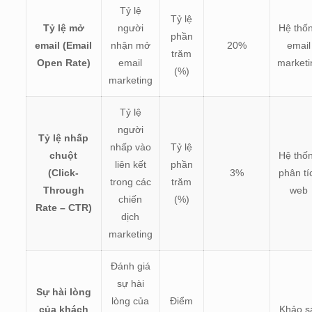
Tỷ lệ
Tỷ lệ
Tỷ lệ mở
người
Hệ thố
phần
email (Email
nhận mở
20%
email
trăm
Open Rate)
email
marketi
(%)
marketing
Tỷ lệ
người
Tỷ lệ nhấp
nhấp vào
Tỷ lệ
chuột
Hệ thố
liên kết
phần
(Click-
3%
phân tí
trong các
trăm
Through
web
chiến
(%)
Rate – CTR)
dịch
marketing
Đánh giá
sự hài
Sự hài lòng
lòng của
Điểm
của khách
Khảo s