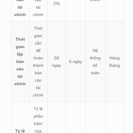
(%)
tài
tài
chính
chính
Thời
gian
Thời
cần
gian
để
Hệ
lập
hoàn
Số
thống
Hàng
báo
5 ngày
thành
ngày
kế
tháng
cáo
báo
toán
tài
cáo
chính
tài
chính
Tỷ lệ
phần
trăm
Tỷ lệ
của