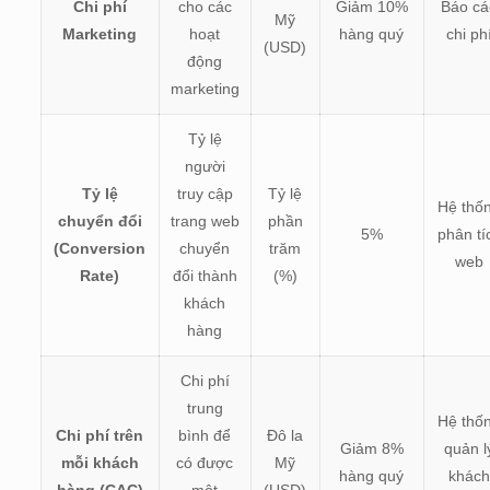
Chi phí
cho các
Giảm 10%
Báo cá
Mỹ
Marketing
hoạt
hàng quý
chi ph
(USD)
động
marketing
Tỷ lệ
người
Tỷ lệ
truy cập
Tỷ lệ
Hệ thố
chuyển đổi
trang web
phần
5%
phân tí
(Conversion
chuyển
trăm
web
Rate)
đổi thành
(%)
khách
hàng
Chi phí
trung
Hệ thố
Chi phí trên
bình để
Đô la
Giảm 8%
quản l
mỗi khách
có được
Mỹ
hàng quý
khác