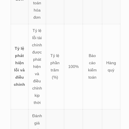
toán
hóa
đơn
Tỷ lệ
lỗi tài
chính
Tỷ lệ
được
phát
Tỷ lệ
Báo
phát
hiện
phần
cáo
Hàng
hiện
100%
lỗi và
trăm
kiểm
quý
và
điều
(%)
toán
điều
chỉnh
chỉnh
kịp
thời
Đánh
giá