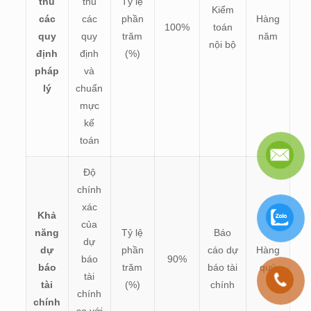
thủ
thủ
Tỷ lệ
Kiểm
các
các
phần
Hàng
100%
toán
quy
quy
trăm
năm
nội bộ
định
định
(%)
pháp
và
lý
chuẩn
mực
kế
toán
Độ
chính
xác
Khả
của
năng
Tỷ lệ
Báo
dự
dự
phần
cáo dự
Hàng
báo
90%
báo
trăm
báo tài
quý
tài
tài
(%)
chính
chính
chính