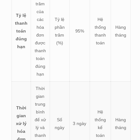
trăm
của
Tỷ lệ
các
Tỷ lệ
Hệ
thanh
hóa
phần
thống
Hàng
toán
95%
đơn
trăm
thanh
tháng
đúng
được
(%)
toán
hạn
thanh
toán
đúng
hạn
Thời
gian
trung
Thời
bình
Hệ
gian
để xử
Số
thống
Hàng
xử lý
3 ngày
lý và
ngày
kế
tháng
hóa
thanh
toán
đơn