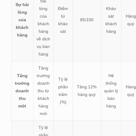
hài
Sự hài
lòng
Điểm
Khảo
lòng
của
từ
sát
Hàng
của
85/100
khách
khảo
khách
quý
khách
hàng
sát
hàng
hàng
về dịch
vụ bán
hàng
Tăng
Tăng
trưởng
Hệ
Tỷ lệ
trưởng
doanh
thống
phần
Tăng 12%
Hàng
doanh
thu từ
quản lý
trăm
hàng quý
quý
thu
khách
bán
(%)
mới
hàng
hàng
mới
Tỷ lệ
phần