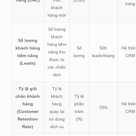
hàng (CAC)
một
(USD)
hàng
khách
hàng mới
Số lượng
khách
Số lượng
hàng tiềm
khách hàng
Số
500
Hệ thố
năng thu
tiềm năng
lượng
leads/tháng
CRM
được từ
(Leads)
các chiến
dịch
Tỷ lệ giữ
Tỷ lệ
chân khách
khách
Tỷ lệ
hàng
hàng
phần
Hệ thố
70%
(Customer
quay lại
trăm
CRM
Retention
sử dụng
(%)
Rate)
dịch vụ