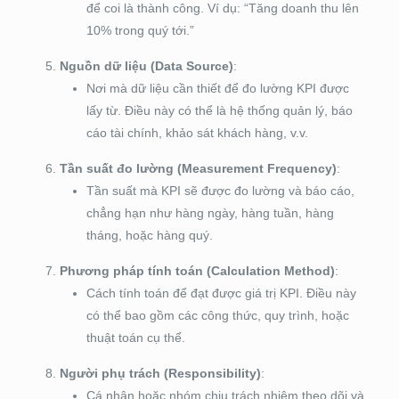
để coi là thành công. Ví dụ: “Tăng doanh thu lên
10% trong quý tới.”
Nguồn dữ liệu (Data Source)
:
Nơi mà dữ liệu cần thiết để đo lường KPI được
lấy từ. Điều này có thể là hệ thống quản lý, báo
cáo tài chính, khảo sát khách hàng, v.v.
Tần suất đo lường (Measurement Frequency)
:
Tần suất mà KPI sẽ được đo lường và báo cáo,
chẳng hạn như hàng ngày, hàng tuần, hàng
tháng, hoặc hàng quý.
Phương pháp tính toán (Calculation Method)
:
Cách tính toán để đạt được giá trị KPI. Điều này
có thể bao gồm các công thức, quy trình, hoặc
thuật toán cụ thể.
Người phụ trách (Responsibility)
:
Cá nhân hoặc nhóm chịu trách nhiệm theo dõi và