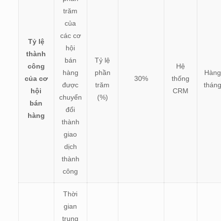
trăm
của
các cơ
Tỷ lệ
hội
thành
bán
Tỷ lệ
công
Hệ
hàng
phần
Hàng
của cơ
30%
thống
được
trăm
thán
hội
CRM
chuyển
(%)
bán
đổi
hàng
thành
giao
dịch
thành
công
Thời
gian
trung