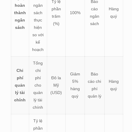
Tỷ lệ
Báo
hoàn
ngân
phần
cáo
Hàng
thành
sách
100%
trăm
ngân
quý
ngân
thực
(%)
sách
sách
hiện
so với
kế
hoạch
Tổng
Chi
chi
Giảm
Báo
phí
phí
Đô la
5%
cáo chi
Hàng
quản
cho
Mỹ
hàng
phí
quý
lý tài
quản
(USD)
quý
quản lý
chính
lý tài
chính
Tỷ lệ
phần