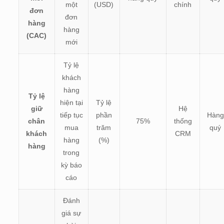
một
(USD)
chính
đơn
đơn
hàng
hàng
(CAC)
mới
Tỷ lệ
khách
hàng
Tỷ lệ
hiện tại
Tỷ lệ
giữ
Hệ
tiếp tục
phần
Hàng
chân
75%
thống
mua
trăm
quý
khách
CRM
hàng
(%)
hàng
trong
kỳ báo
cáo
Đánh
giá sự