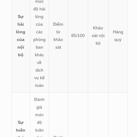
mức
độ hài
Sự
lòng
hài
của
Điểm
Khảo
lòng
các
từ
Hàng
85/100
sát nội
của
phòng
khảo
quý
bộ
nội
ban
sát
bộ
khác
về
dịch
vụ kế
toán
Đánh
giá
mức
Sự
độ
tuân
tuân