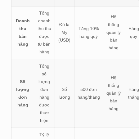
Tổng
Hệ
Doanh
doanh
Đô la
thống
thu
thu thu
Tăng 10%
Hàng
Mỹ
quản lý
bán
được
hàng quý
quý
(USD)
bán
hàng
từ bán
hàng
hàng
Tổng
số
Hệ
Số
lượng
thống
lượng
đơn
Số
500 đơn
Hàng
quản lý
đơn
hàng
lượng
hàng/tháng
thán
bán
hàng
được
hàng
thực
hiện
Tỷ lệ