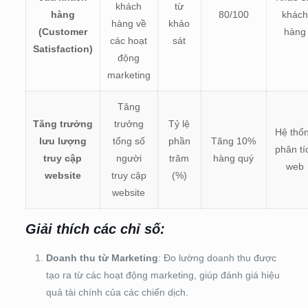
khách
từ
hàng
80/100
khác
hàng về
khảo
(Customer
hàng
các hoạt
sát
Satisfaction)
động
marketing
Tăng
Tăng trưởng
trưởng
Tỷ lệ
Hệ thố
lưu lượng
tổng số
phần
Tăng 10%
phân tí
truy cập
người
trăm
hàng quý
web
website
truy cập
(%)
website
Giải thích các chỉ số:
Doanh thu từ Marketing
: Đo lường doanh thu được
tạo ra từ các hoạt động marketing, giúp đánh giá hiệu
quả tài chính của các chiến dịch.