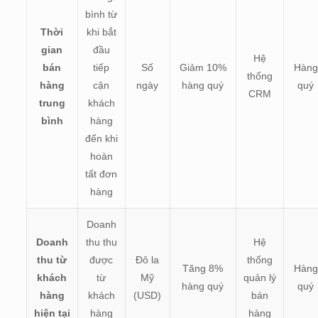
bình từ
Thời
khi bắt
gian
đầu
Hệ
bán
tiếp
Số
Giảm 10%
Hàng
thống
hàng
cận
ngày
hàng quý
quý
CRM
trung
khách
bình
hàng
đến khi
hoàn
tất đơn
hàng
Doanh
Doanh
thu thu
Hệ
thu từ
được
Đô la
thống
Tăng 8%
Hàng
khách
từ
Mỹ
quản lý
hàng quý
quý
hàng
khách
(USD)
bán
hiện tại
hàng
hàng