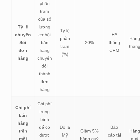
phần
trăm
của số
Tỷ lệ
lượng
Tỷ lệ
chuyển
cơ hội
Hệ
phần
Hàng
đổi
bán
20%
thống
trăm
thán
đơn
hàng
CRM
(%)
hàng
chuyển
đổi
thành
đơn
hàng
Chi phí
Chi phí
trung
bán
bình
hàng
để có
Đô la
Báo
trên
Giảm 5%
Hàng
được
Mỹ
cáo tài
mỗi
hàng quý
quý