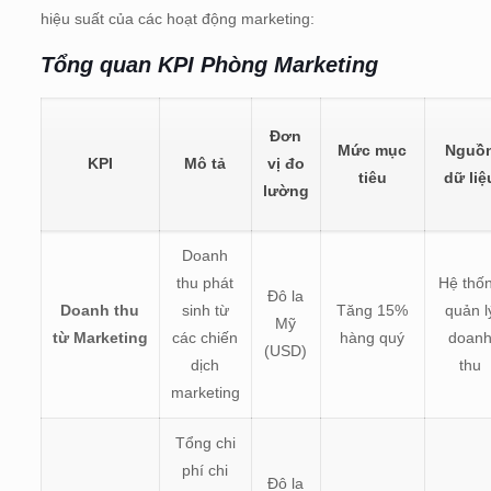
hiệu suất của các hoạt động marketing:
Tổng quan KPI Phòng Marketing
Đơn
Mức mục
Nguồ
KPI
Mô tả
vị đo
tiêu
dữ liệ
lường
Doanh
thu phát
Hệ thố
Đô la
Doanh thu
sinh từ
Tăng 15%
quản l
Mỹ
từ Marketing
các chiến
hàng quý
doan
(USD)
dịch
thu
marketing
Tổng chi
phí chi
Đô la