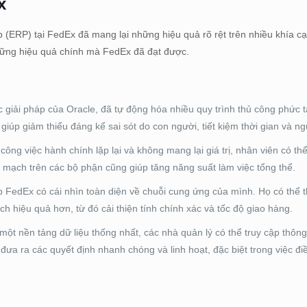
x
 (ERP) tại FedEx đã mang lại những hiệu quả rõ rệt trên nhiều khía cạ
những hiệu quả chính mà FedEx đã đạt được.
c giải pháp của Oracle, đã tự động hóa nhiều quy trình thủ công phức t
giúp giảm thiểu đáng kể sai sót do con người, tiết kiệm thời gian và ng
ông việc hành chính lặp lại và không mang lại giá trị, nhân viên có th
ền mạch trên các bộ phận cũng giúp tăng năng suất làm việc tổng thể.
FedEx có cái nhìn toàn diện về chuỗi cung ứng của mình. Họ có thể t
h hiệu quả hơn, từ đó cải thiện tính chính xác và tốc độ giao hàng.
một nền tảng dữ liệu thống nhất, các nhà quản lý có thể truy cập thông
 đưa ra các quyết định nhanh chóng và linh hoạt, đặc biệt trong việc đ