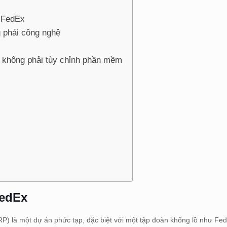
i FedEx
g phải công nghệ
h, không phải tùy chỉnh phần mềm
FedEx
RP) là một dự án phức tạp, đặc biệt với một tập đoàn khổng lồ như Fe