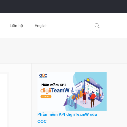
Liên hệ
English
Phần mềm KPI digiiTeamW của
OOC