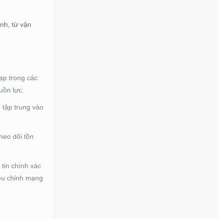
nh, từ vận
ạp trong các
uồn lực.
ể tập trung vào
heo dõi tồn
 tin chính xác
iều chỉnh mạng