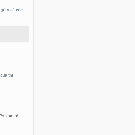
o gồm cả các
của thị
ển khai rõ