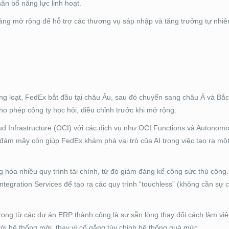
ân bổ năng lực linh hoạt.
àng mở rộng để hỗ trợ các thương vụ sáp nhập và tăng trưởng tự nhiê
ồng loạt, FedEx bắt đầu tại châu Âu, sau đó chuyển sang châu Á và Bắc
cho phép công ty học hỏi, điều chỉnh trước khi mở rộng.
d Infrastructure (OCI) với các dịch vụ như OCI Functions và Autono
 đám mây còn giúp FedEx khám phá vai trò của AI trong việc tạo ra mộ
 hóa nhiều quy trình tài chính, từ đó giảm đáng kể công sức thủ công
ntegration Services để tạo ra các quy trình “touchless” (không cần sự 
rọng từ các dự án ERP thành công là sự sẵn lòng thay đổi cách làm vi
với hệ thống mới, thay vì cố gắng tùy chỉnh hệ thống quá mức.