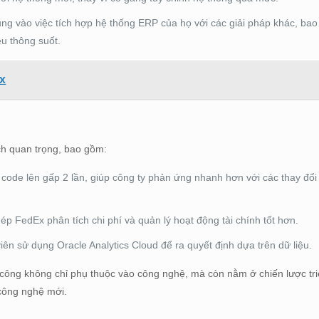
ng vào việc tích hợp hệ thống ERP của họ với các giải pháp khác, ba
ệu thông suốt.
x
ích quan trọng, bao gồm:
 code lên gấp 2 lần, giúp công ty phản ứng nhanh hơn với các thay đổi 
p FedEx phân tích chi phí và quản lý hoạt động tài chính tốt hơn.
ên sử dụng Oracle Analytics Cloud để ra quyết định dựa trên dữ liệu.
 công không chỉ phụ thuộc vào công nghệ, mà còn nằm ở chiến lược tri
 công nghệ mới.