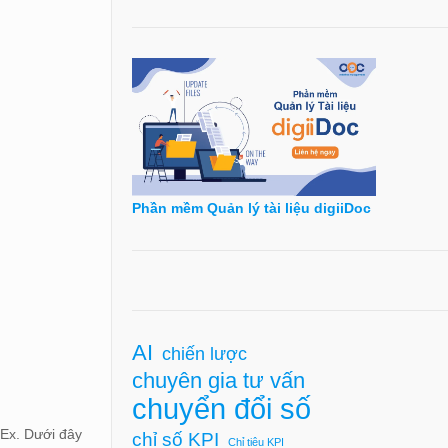
Phần mềm Quản lý tài liệu digiiDoc
AI
chiến lược
chuyên gia tư vấn
chuyển đổi số
dEx. Dưới đây
chỉ số KPI
Chỉ tiêu KPI