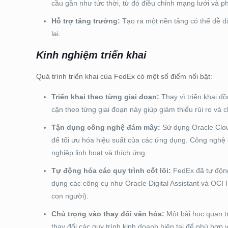
cầu gần như tức thời, từ đó điều chỉnh mạng lưới và ph
Hỗ trợ tăng trưởng:
Tạo ra một nền tảng có thể dễ d
lai.
Kinh nghiệm triển khai
Quá trình triển khai của FedEx có một số điểm nổi bật:
Triển khai theo từng giai đoạn:
Thay vì triển khai đ
cận theo từng giai đoạn này giúp giảm thiểu rủi ro và 
Tận dụng công nghệ đám mây:
Sử dụng Oracle Clou
để tối ưu hóa hiệu suất của các ứng dụng. Công nghệ
nghiệp linh hoạt và thích ứng.
Tự động hóa các quy trình cốt lõi:
FedEx đã tự động
dụng các công cụ như Oracle Digital Assistant và OCI I
con người).
Chú trọng vào thay đổi văn hóa:
Một bài học quan t
thay đổi các quy trình kinh doanh hiện tại để phù hợp 