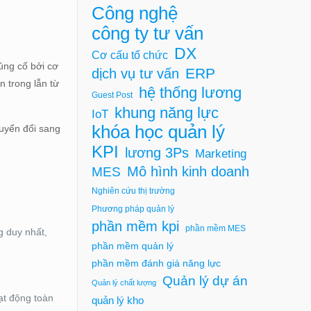
Công nghệ
công ty tư vấn
DX
Cơ cấu tổ chức
ủng cố bởi cơ
ERP
dịch vụ tư vấn
n trong lẫn từ
hệ thống lương
Guest Post
khung năng lực
IoT
khóa học quản lý
uyển đổi sang
KPI
lương 3Ps
Marketing
Mô hình kinh doanh
MES
Nghiên cứu thị trường
Phương pháp quản lý
phần mềm kpi
phần mềm MES
g duy nhất,
phần mềm quản lý
phần mềm đánh giá năng lực
Quản lý dự án
Quản lý chất lượng
ạt động toàn
quản lý kho