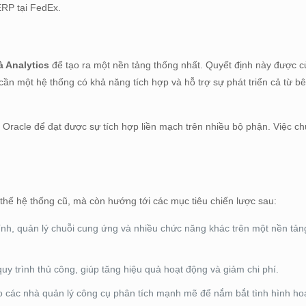
 ERP tại FedEx.
à Analytics
để tạo ra một nền tảng thống nhất. Quyết định này được c
 cần một hệ thống có khả năng tích hợp và hỗ trợ sự phát triển cả từ bê
racle để đạt được sự tích hợp liền mạch trên nhiều bộ phận. Việc ch
 thế hệ thống cũ, mà còn hướng tới các mục tiêu chiến lược sau:
ính, quản lý chuỗi cung ứng và nhiều chức năng khác trên một nền tản
y trình thủ công, giúp tăng hiệu quả hoạt động và giảm chi phí.
 các nhà quản lý công cụ phân tích mạnh mẽ để nắm bắt tình hình ho