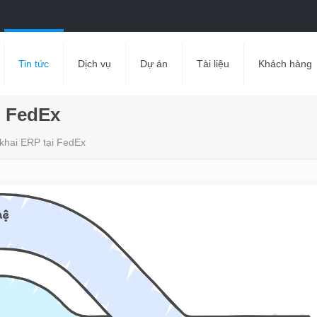
Tin tức
Dịch vụ
Dự án
Tài liệu
Khách hàng
i FedEx
 khai ERP tại FedEx