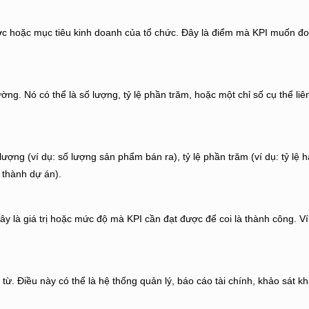
lược hoặc mục tiêu kinh doanh của tổ chức. Đây là điểm mà KPI muốn đo
ng. Nó có thể là số lượng, tỷ lệ phần trăm, hoặc một chỉ số cụ thể li
ng (ví dụ: số lượng sản phẩm bán ra), tỷ lệ phần trăm (ví dụ: tỷ lệ h
n thành dự án).
y là giá trị hoặc mức độ mà KPI cần đạt được để coi là thành công. Ví
từ. Điều này có thể là hệ thống quản lý, báo cáo tài chính, khảo sát kh