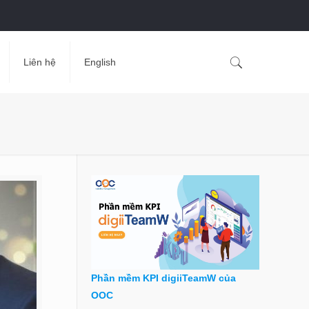
Liên hệ
English
Phần mềm KPI digiiTeamW của
OOC