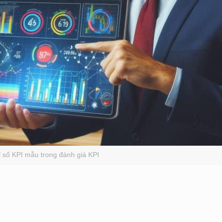
ỉ số KPI mẫu trong đánh giá KPI