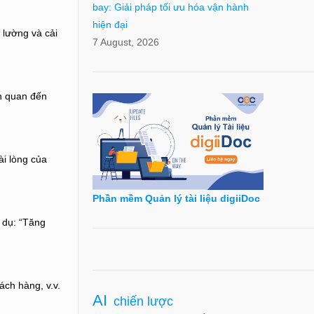
bay: Giải pháp tối ưu hóa vận hành
hiện đại
 lường và cải
7 August, 2026
ên quan đến
ài lòng của
Phần mềm Quản lý tài liệu digiiDoc
 dụ: “Tăng
ách hàng, v.v.
AI
chiến lược