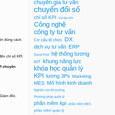
chuyên gia tư vấn
chuyển đổi số
chỉ số KPI
Chỉ tiêu KPI
Công nghệ
công ty tư vấn
DX
Cơ cấu tổ chức
iện đúng cách.
ERP
dịch vụ tư vấn
hệ thống lương
Guest Post
ến chỉ số KPI.
khung năng lực
IoT
PI chuyên
khóa học quản lý
KPI
lương 3Ps
Marketing
Mô hình kinh doanh
MES
Nghiên cứu thị trường
 Giám đốc.
Phương pháp quản lý
phần mềm kpi
phần mềm MES
phần mềm quản lý