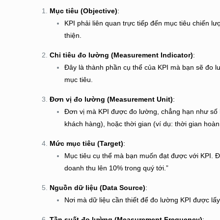
Mục tiêu (Objective)
:
KPI phải liên quan trực tiếp đến mục tiêu chiến 
thiện.
Chỉ tiêu đo lường (Measurement Indicator)
:
Đây là thành phần cụ thể của KPI mà bạn sẽ đo lườ
mục tiêu.
Đơn vị đo lường (Measurement Unit)
:
Đơn vị mà KPI được đo lường, chẳng hạn như số lượ
khách hàng), hoặc thời gian (ví dụ: thời gian hoà
Mức mục tiêu (Target)
:
Mục tiêu cụ thể mà bạn muốn đạt được với KPI. Đâ
doanh thu lên 10% trong quý tới.”
Nguồn dữ liệu (Data Source)
:
Nơi mà dữ liệu cần thiết để đo lường KPI được lấy 
Tần suất đo lường (Measurement Frequency)
: