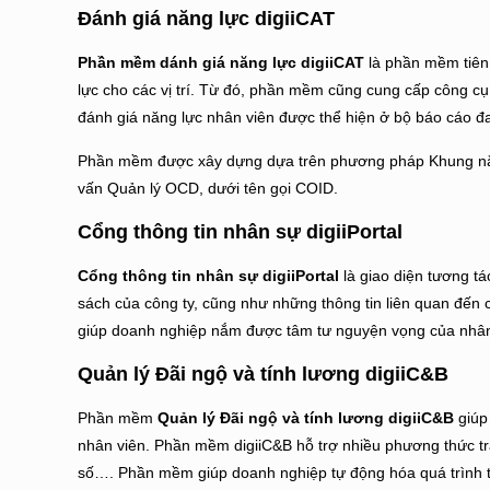
Đánh giá năng lực digiiCAT
Phần mềm dánh giá năng lực digiiCAT
là phần mềm tiên 
lực cho các vị trí. Từ đó, phần mềm cũng cung cấp công cụ
đánh giá năng lực nhân viên được thể hiện ở bộ báo cáo đ
Phần mềm được xây dựng dựa trên phương pháp Khung năng
vấn Quản lý OCD, dưới tên gọi COID.
Cổng thông tin nhân sự digiiPortal
Cổng thông tin nhân sự digiiPortal
là giao diện tương tá
sách của công ty, cũng như những thông tin liên quan đến c
giúp doanh nghiệp nắm được tâm tư nguyện vọng của nhân 
Quản lý Đãi ngộ và tính lương digiiC&B
Phần mềm
Quản lý Đãi ngộ và tính lương digiiC&B
giúp
nhân viên. Phần mềm digiiC&B hỗ trợ nhiều phương thức tr
số…. Phần mềm giúp doanh nghiệp tự động hóa quá trình tí