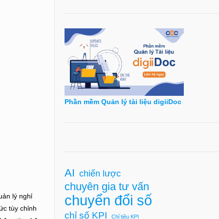
Phần mềm Quản lý tài liệu digiiDoc
AI
chiến lược
chuyên gia tư vấn
chuyển đổi số
ản lý nghỉ
ức tùy chỉnh
chỉ số KPI
Chỉ tiêu KPI