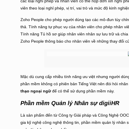
các loại nghỉ phép và nhân viên có thể nộp đơn xin nghỉ ph
viên theo loại nghỉ phép, vị trí, vai trò và mức độ kinh nghi
Zoho People cho phép người dùng tạo các mô-đun tùy chỉn
thả. Tính năng tự phục vụ của nhân viên cho phép nhân viê
Tính năng Tủ hồ sơ giúp nhân viên nhân sự lưu trữ và chia s
Zoho People thông báo cho nhân viên về những thay đổi củ
Mặc dù cung cấp nhiều tính năng ưu việt nhưng người dùng
phần mềm không có phiên bản Tiếng Việt nên đòi hỏi nhân
thạo ngoại ngữ
để có thể sử dụng phần mềm này.
Phần mềm Quản lý Nhân sự digiiHR
Là sản phẩm đến từ
Công ty Giải pháp và Công Nghệ OO
gia kỹ nghệ công nghệ thông tin, phần mềm quản lý nhân 