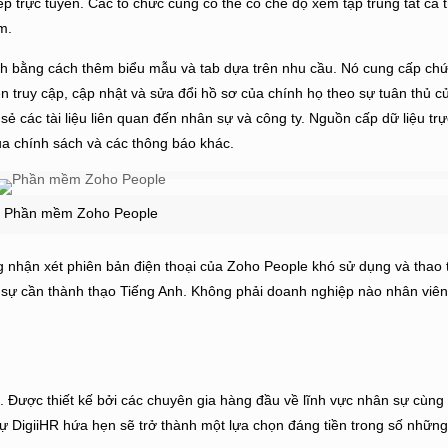
ép trực tuyến. Các tổ chức cũng có thể có chế độ xem tập trung tất cả 
ệm.
h bằng cách thêm biểu mẫu và tab dựa trên nhu cầu. Nó cung cấp ch
n truy cập, cập nhật và sửa đổi hồ sơ của chính họ theo sự tuân thủ c
ẻ các tài liệu liên quan đến nhân sự và công ty. Nguồn cấp dữ liệu trự
a chính sách và các thông báo khác.
Phần mềm Zoho People
 nhận xét phiên bản điện thoại của Zoho People khó sử dụng và thao t
 sự cần thành thạo Tiếng Anh. Không phải doanh nghiệp nào nhân viê
C
. Được thiết kế bởi các chuyên gia hàng đầu về lĩnh vực nhân sự cùng
sự DigiiHR hứa hẹn sẽ trở thành một lựa chọn đáng tiền trong số nhữ