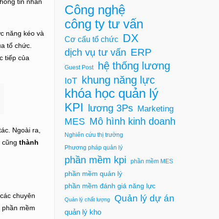
thông tin nhân
Công nghệ
công ty tư vấn
ức năng kéo và
DX
Cơ cấu tổ chức
ủa tổ chức.
ERP
dịch vụ tư vấn
c tiếp của
hệ thống lương
Guest Post
khung năng lực
IoT
khóa học quản lý
KPI
lương 3Ps
Marketing
Mô hình kinh doanh
MES
ác. Ngoài ra,
Nghiên cứu thị trường
n cũng
thành
Phương pháp quản lý
phần mềm kpi
phần mềm MES
phần mềm quản lý
phần mềm đánh giá năng lực
 các chuyên
Quản lý dự án
Quản lý chất lượng
ng phần mềm
quản lý kho