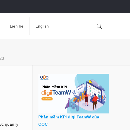
Liên hệ
English
023
Phần mềm KPI digiiTeamW của
ức quản lý
OOC