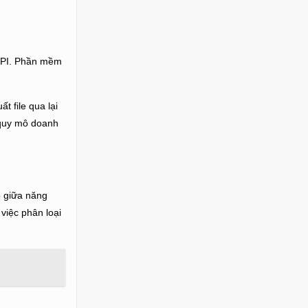
 KPI. Phần mềm
t file qua lại
 quy mô doanh
p giữa năng
việc phân loại