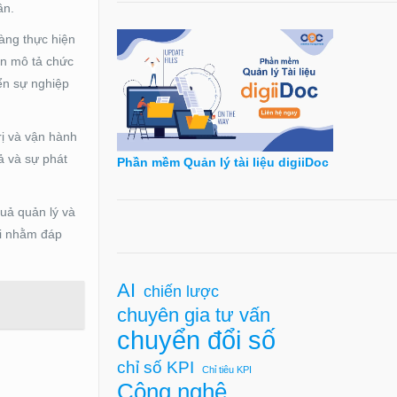
ân.
àng thực hiện
ản mô tả chức
iển sự nghiệp
rị và vận hành
ả và sự phát
Phần mềm Quản lý tài liệu digiiDoc
uả quản lý và
ời nhằm đáp
AI
chiến lược
chuyên gia tư vấn
chuyển đổi số
chỉ số KPI
Chỉ tiêu KPI
Công nghệ