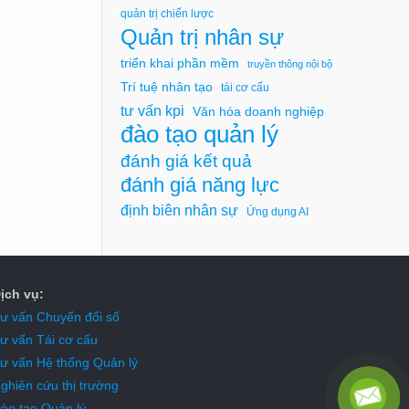
quản trị chiến lược
Quản trị nhân sự
triển khai phần mềm
truyền thông nội bộ
Trí tuệ nhân tạo
tái cơ cấu
tư vấn kpi
Văn hóa doanh nghiệp
đào tạo quản lý
đánh giá kết quả
đánh giá năng lực
định biên nhân sự
Ứng dụng AI
ịch vụ:
ư vấn Chuyển đổi số
ư vấn Tái cơ cấu
ư vấn Hệ thống Quản lý
ghiên cứu thị trường
ào tạo Quản lý