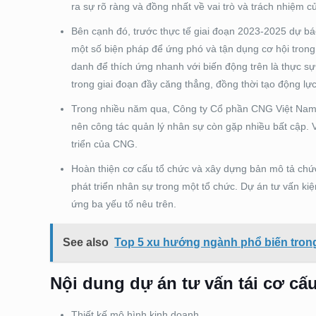
ra sự rõ ràng và đồng nhất về vai trò và trách nhiệm c
Bên cạnh đó, trước thực tế giai đoạn 2023-2025 dự bá
một số biện pháp để ứng phó và tận dụng cơ hội trong
danh để thích ứng nhanh với biến động trên là thực sự 
trong giai đoạn đầy căng thẳng, đồng thời tạo động lự
Trong nhiều năm qua, Công ty Cổ phần CNG Việt Nam ch
nên công tác quản lý nhân sự còn gặp nhiều bất cập. Về
triển của CNG.
Hoàn thiện cơ cấu tổ chức và xây dựng bản mô tả chức
phát triển nhân sự trong một tổ chức. Dự án tư vấn k
ứng ba yếu tố nêu trên.
See also
Top 5 xu hướng ngành phổ biến trong 
Nội dung dự án tư vấn tái cơ c
Thiết kế mô hình kinh doanh