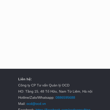
Liên hệ:
Công ty CP Tư vấn Quản lý OCD
HO: Tầng 15, 48 Tố Hữu, Nam Từ Liêm, Hà nội
Hotline/Zalo/Whatsapp:
0886595688
Mail:
ocd@ocd.vn
Facebook:
https://facebook.com/ocdconsulting