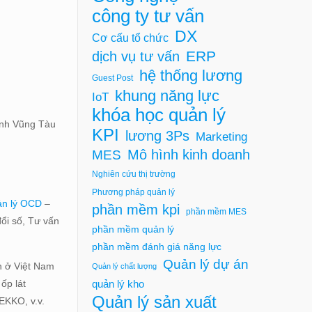
công ty tư vấn
DX
Cơ cấu tổ chức
ERP
dịch vụ tư vấn
hệ thống lương
Guest Post
khung năng lực
IoT
khóa học quản lý
ánh Vũng Tàu
KPI
lương 3Ps
Marketing
Mô hình kinh doanh
MES
Nghiên cứu thị trường
Phương pháp quản lý
ản lý OCD
–
phần mềm kpi
phần mềm MES
đổi số, Tư vấn
phần mềm quản lý
phần mềm đánh giá năng lực
Quản lý dự án
n ở Việt Nam
Quản lý chất lượng
quản lý kho
ốp lát
Quản lý sản xuất
EKKO, v.v.