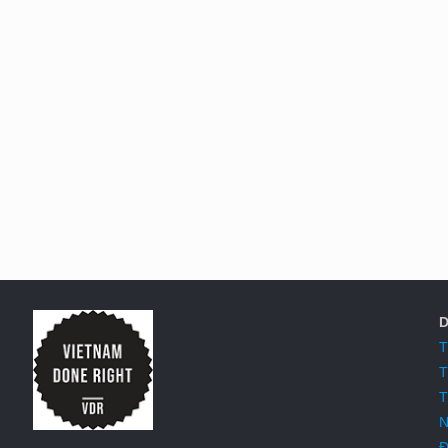
D
T
T
T
N
Đ