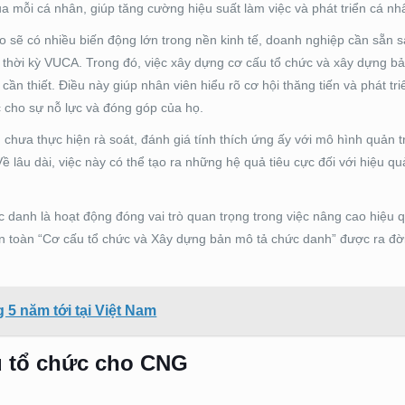
ủa mỗi cá nhân, giúp tăng cường hiệu suất làm việc và phát triển cá nh
o sẽ có nhiều biến động lớn trong nền kinh tế, doanh nghiệp cần sẵn s
 thời kỳ VUCA. Trong đó, việc xây dựng cơ cấu tổ chức và xây dựng b
cần thiết. Điều này giúp nhân viên hiểu rõ cơ hội thăng tiến và phát tr
c cho sự nỗ lực và đóng góp của họ.
ưa thực hiện rà soát, đánh giá tính thích ứng ấy với mô hình quản t
 lâu dài, việc này có thể tạo ra những hệ quả tiêu cực đối với hiệu qu
 danh là hoạt động đóng vai trò quan trọng trong việc nâng cao hiệu q
iện toàn “Cơ cấu tổ chức và Xây dựng bản mô tả chức danh” được ra đ
5 năm tới tại Việt Nam
ấu tổ chức cho CNG