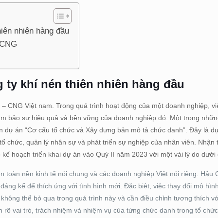
hiên nhiên hàng đầu
o CNG
g ty khí nén thiên nhiên hàng đầu
u – CNG Việt nam. Trong quá trình hoạt động của một doanh nghiệp, việ
ảm bảo sự hiệu quả và bền vững của doanh nghiệp đó. Một trong nhữn
ện dự án “Cơ cấu tổ chức và Xây dựng bản mô tả chức danh”. Đây là d
 tổ chức, quản lý nhân sự và phát triển sự nghiệp của nhân viên. Nhận
 kế hoạch triển khai dự án vào Quý II năm 2023 với một vài lý do dưới 
ến toàn nền kinh tế nói chung và các doanh nghiệp Việt nói riêng. Hậu 
đáng kể để thích ứng với tình hình mới. Đặc biệt, việc thay đổi mô hình
không thể bỏ qua trong quá trình này và cần điều chỉnh tương thích vớ
 rõ vai trò, trách nhiệm và nhiệm vụ của từng chức danh trong tổ chức