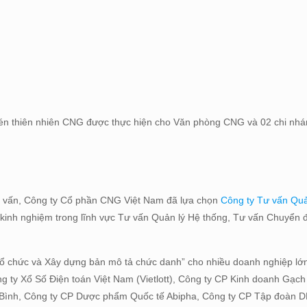
í nén thiên nhiên CNG được thực hiện cho Văn phòng CNG và 02 chi nh
tư vấn, Công ty Cổ phần CNG Việt Nam đã lựa chọn
Công ty Tư vấn Qu
m kinh nghiệm trong lĩnh vực Tư vấn Quản lý Hệ thống, Tư vấn Chuyển 
tổ chức và Xây dựng bản mô tả chức danh” cho nhiều doanh nghiệp lớ
ty Xổ Số Điện toán Việt Nam (Vietlott), Công ty CP Kinh doanh Gạch 
 Bình, Công ty CP Dược phẩm Quốc tế Abipha, Công ty CP Tập đoàn D