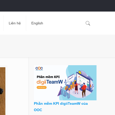
Liên hệ
English
Phần mềm KPI digiiTeamW của
OOC