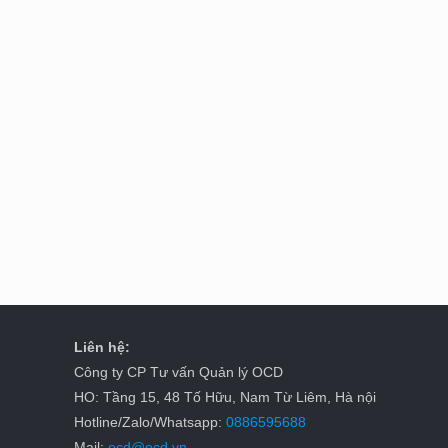
Liên hệ:
Công ty CP Tư vấn Quản lý OCD
HO: Tầng 15, 48 Tố Hữu, Nam Từ Liêm, Hà nội
Hotline/Zalo/Whatsapp:
0886595688
Mail:
ocd@ocd.vn