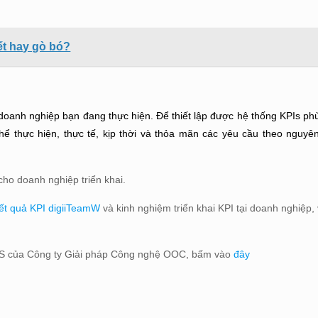
ết hay gò bó?
doanh nghiệp bạn đang thực hiện. Để thiết lập được hệ thống KPIs ph
hể thực hiện, thực tế, kịp thời và thỏa mãn các yêu cầu theo nguy
 cho doanh nghiệp triển khai.
t quả KPI digiiTeamW
và kinh nghiệm triển khai KPI tại doanh nghiệp,
iMS của Công ty Giải pháp Công nghệ OOC, bấm vào
đây