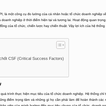
 KPI, là một công cụ đo lường của cá nhân hoặc tổ chức doanh nghiệp 
a doanh nghiệp ở thời điểm hiện tại và tương lai. Hoạt động quan trọn
đồng của tổ chức, chiến lược hay chiến thuật. Vậy lợi ích của hệ thống c
chốt CSF (Critical Success Factors)
u
 quá trình thực hiện mục tiêu của tổ chức doanh nghiệp. Hệ thống chỉ 
những điểm trọng tâm và những gì họ cần phải làm để hoàn thành các 
y nhận viên của mình hướng đến mục tiêu chung của tổ chức, doanh n