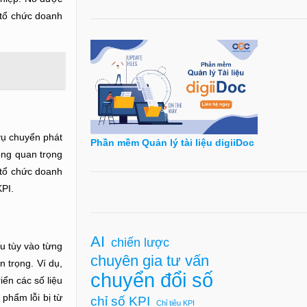
 tổ chức doanh
vụ chuyển phát
Phần mềm Quản lý tài liệu digiiDoc
ông quan trọng
 tổ chức doanh
KPI.
AI
chiến lược
u tùy vào từng
chuyên gia tư vấn
n trọng. Ví dụ,
chuyển đổi số
iển các số liệu
 phẩm lỗi bị từ
chỉ số KPI
Chỉ tiêu KPI