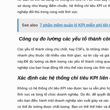
sử dụng như thang điểm chuẩn, hệ thống chỉ tiêu KPI có 
nghiệp đối thủ trong cùng một lĩnh vực.
See also
7 phần mềm quản lý KPI miễn phí tốt 
Công cụ đo lường các yếu tố thành côn
Các yếu tố thành công chủ chốt, hay CSFs, là những nhân
nhanh phụ thuộc rất nhiều vào thời gian, sự tin cậy và g
này.Để đo lường và định lượng các yếu tố thành công quan
nghiệp của bạn hoạt động tốt như thế nào trong các lĩnh vự
Xác định các hệ thống chỉ tiêu KPI liên
Không có hệ thống chỉ tiêu KPI nào được tạo ra sẵn phù hợ
lĩnh vực và từng tổ chức doanh nghiệp. Do đó, để quyết đị
nếu bạn điều hành một doanh nghiệp sản xuất giày và xác đ
có thể đo lường được chất lượng. Bạn có thể thể hiện và đo