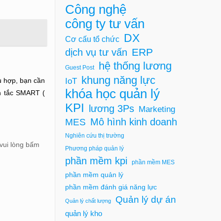
Công nghệ
công ty tư vấn
DX
Cơ cấu tổ chức
ERP
dịch vụ tư vấn
hệ thống lương
Guest Post
khung năng lực
IoT
ù hợp, bạn cần
khóa học quản lý
ên tắc SMART (
KPI
lương 3Ps
Marketing
Mô hình kinh doanh
MES
Nghiên cứu thị trường
 vui lòng bấm
Phương pháp quản lý
phần mềm kpi
phần mềm MES
phần mềm quản lý
phần mềm đánh giá năng lực
Quản lý dự án
Quản lý chất lượng
quản lý kho