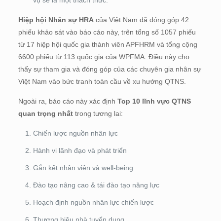
vụ sẽ là một thách thức.
Hiệp hội Nhân sự HRA
của Việt Nam đã đóng góp 42
phiếu khảo sát vào báo cáo này, trên tổng số 1057 phiếu
từ 17 hiệp hội quốc gia thành viên APFHRM và tổng cộng
6600 phiếu từ 113 quốc gia của WPFMA. Điều này cho
thấy sự tham gia và đóng góp của các chuyên gia nhân sự
Việt Nam vào bức tranh toàn cầu về xu hướng QTNS.
Ngoài ra, báo cáo này xác định
Top 10 lĩnh vực QTNS
quan trọng nhất
trong tương lai:
Chiến lược nguồn nhân lực
Hành vi lãnh đạo và phát triển
Gắn kết nhân viên và well-being
Đào tạo nâng cao & tái đào tạo năng lực
Hoạch định nguồn nhân lực chiến lược
Thương hiệu nhà tuyển dụng