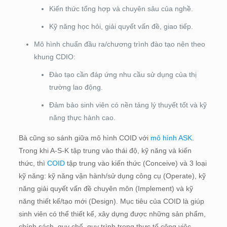
Kiến thức tổng hợp và chuyên sâu của nghề.
Kỹ năng học hỏi, giải quyết vấn đề, giao tiếp.
Mô hình chuẩn đầu ra/chương trình đào tạo nên theo
khung CDIO:
Đào tạo cần đáp ứng nhu cầu sử dụng của thị
trường lao động.
Đảm bảo sinh viên có nền tảng lý thuyết tốt và kỹ
năng thực hành cao.
Bà cũng so sánh giữa mô hình COID với
mô hình ASK
.
Trong khi A-S-K tập trung vào thái độ, kỹ năng và kiến
thức, thì
COID
tập trung vào kiến thức (Conceive) và 3 loại
kỹ năng: kỹ năng vận hành/sử dụng công cụ (Operate), kỹ
năng giải quyết vấn đề chuyên môn (Implement) và kỹ
năng thiết kế/tạo mới (Design). Mục tiêu của COID là giúp
sinh viên có thể thiết kế, xây dựng được những sản phẩm,
chính sách, quy chế, quy trình trong thực tế công việc.