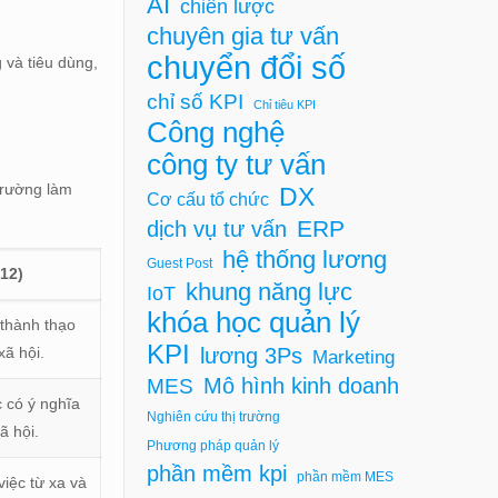
AI
chiến lược
chuyên gia tư vấn
chuyển đổi số
 và tiêu dùng,
chỉ số KPI
Chỉ tiêu KPI
Công nghệ
công ty tư vấn
trường làm
DX
Cơ cấu tổ chức
ERP
dịch vụ tư vấn
hệ thống lương
Guest Post
012)
khung năng lực
IoT
khóa học quản lý
, thành thạo
KPI
lương 3Ps
ã hội.
Marketing
Mô hình kinh doanh
MES
 có ý nghĩa
Nghiên cứu thị trường
ã hội.
Phương pháp quản lý
phần mềm kpi
phần mềm MES
việc từ xa và