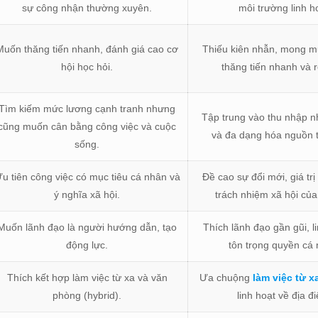
sự công nhận thường xuyên.
môi trường linh h
Muốn thăng tiến nhanh, đánh giá cao cơ
Thiếu kiên nhẫn, mong mu
hội học hỏi.
thăng tiến nhanh và r
Tìm kiếm mức lương cạnh tranh nhưng
Tập trung vào thu nhập 
cũng muốn cân bằng công việc và cuộc
và đa dạng hóa nguồn 
sống.
u tiên công việc có mục tiêu cá nhân và
Đề cao sự đổi mới, giá tr
ý nghĩa xã hội.
trách nhiệm xã hội của
Muốn lãnh đạo là người hướng dẫn, tạo
Thích lãnh đạo gần gũi, l
động lực.
tôn trọng quyền cá
Thích kết hợp làm việc từ xa và văn
Ưa chuộng
làm việc từ x
phòng (hybrid).
linh hoạt về địa đ