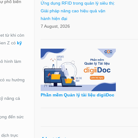
sự phổ biến
Ứng dụng RFID trong quản lý siêu thị:
Giải pháp nâng cao hiệu quả vận
hành hiện đại
7 August, 2026
et từ khi còn
 Gen Z có
kỹ
mô hình làm
Z có xu hướng
Phần mềm Quản lý tài liệu digiiDoc
kỹ năng cá
rọng đến sức
 dịch trực