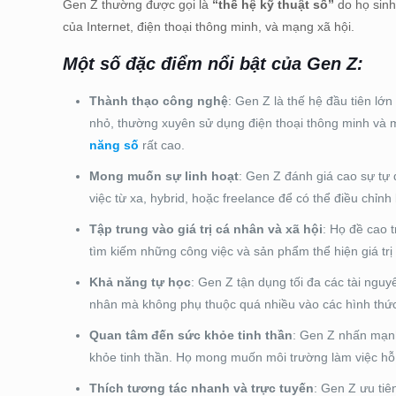
Gen Z thường được gọi là
“thế hệ kỹ thuật số”
do họ sinh
của Internet, điện thoại thông minh, và mạng xã hội.
Một số đặc điểm nổi bật của Gen Z:
Thành thạo công nghệ
: Gen Z là thế hệ đầu tiên lớn
nhỏ, thường xuyên sử dụng điện thoại thông minh và m
năng số
rất cao.
Mong muốn sự linh hoạt
: Gen Z đánh giá cao sự tự
việc từ xa, hybrid, hoặc freelance để có thể điều chỉnh 
Tập trung vào giá trị cá nhân và xã hội
: Họ đề cao 
tìm kiếm những công việc và sản phẩm thể hiện giá trị
Khả năng tự học
: Gen Z tận dụng tối đa các tài ngu
nhân mà không phụ thuộc quá nhiều vào các hình thức
Quan tâm đến sức khỏe tinh thần
: Gen Z nhấn mạnh
khỏe tinh thần. Họ mong muốn môi trường làm việc hỗ 
Thích tương tác nhanh và trực tuyến
: Gen Z ưu tiê