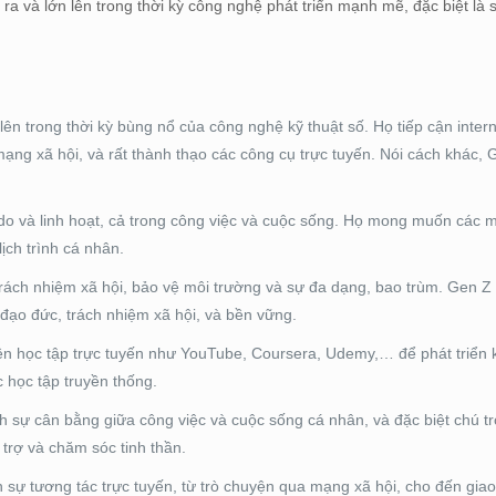
 ra và lớn lên trong thời kỳ công nghệ phát triển mạnh mẽ, đặc biệt là 
 lên trong thời kỳ bùng nổ của công nghệ kỹ thuật số. Họ tiếp cận intern
ạng xã hội, và rất thành thạo các công cụ trực tuyến. Nói cách khác,
 do và linh hoạt, cả trong công việc và cuộc sống. Họ mong muốn các 
lịch trình cá nhân.
trách nhiệm xã hội, bảo vệ môi trường và sự đa dạng, bao trùm. Gen 
 đạo đức, trách nhiệm xã hội, và bền vững.
yên học tập trực tuyến như YouTube, Coursera, Udemy,… để phát triển 
 học tập truyền thống.
 sự cân bằng giữa công việc và cuộc sống cá nhân, và đặc biệt chú t
trợ và chăm sóc tinh thần.
n sự tương tác trực tuyến, từ trò chuyện qua mạng xã hội, cho đến giao