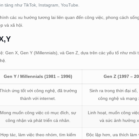
nền tảng như TikTok, Instagram, YouTube.
hình các xu hướng tương lai liên quan đến công việc, phong cách sống
p và xã hội.
X,Y
ệ: Gen X, Gen Y (Millennials), và Gen Z, dựa trên các yếu tố như môi 
ghệ.
Gen Y / Millennials (1981 – 1996)
Gen Z (1997 – 2
Thích ứng tốt với công nghệ, đã trưởng
Sinh ra trong thời đại số
thành với internet.
công nghệ và mạng x
Mong muốn công việc có mục đích, sự
Linh hoạt, muốn công việc
công nhận và phát triển cá nhân.
và sức ảnh hưởng x
Hợp tác, làm việc theo nhóm, tìm kiếm
Độc lập hơn, ưa thích làm 