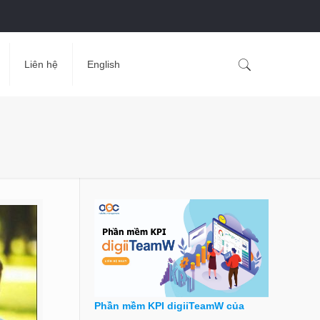
Liên hệ
English
Phần mềm KPI digiiTeamW của