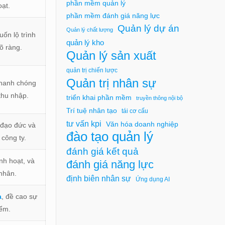
phần mềm quản lý
oạt.
phần mềm đánh giá năng lực
Quản lý dự án
Quản lý chất lượng
ốn lộ trình
quản lý kho
õ ràng.
Quản lý sản xuất
quản trị chiến lược
Quản trị nhân sự
nhanh chóng
thu nhập.
triển khai phần mềm
truyền thông nội bộ
Trí tuệ nhân tạo
tái cơ cấu
tư vấn kpi
Văn hóa doanh nghiệp
ị đạo đức và
đào tạo quản lý
 công ty.
đánh giá kết quả
inh hoạt, và
đánh giá năng lực
 nhân.
định biên nhân sự
Ứng dụng AI
a
, đề cao sự
iểm.