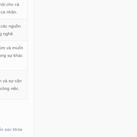
hội cho cả
 cá nhân.
g các nguồn
ng nghệ.
rùm và muốn
rọng sự khác
n và sự cân
công việc.
đến sức khỏe