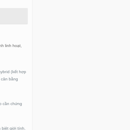
h linh hoạt,
ybrid (kết hợp
o cân bằng
ệp cần chứng
iệt giới tính,