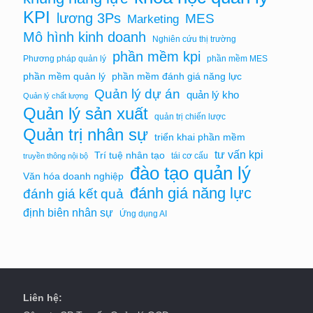
KPI
lương 3Ps
MES
Marketing
Mô hình kinh doanh
Nghiên cứu thị trường
phần mềm kpi
Phương pháp quản lý
phần mềm MES
phần mềm quản lý
phần mềm đánh giá năng lực
Quản lý dự án
quản lý kho
Quản lý chất lượng
Quản lý sản xuất
quản trị chiến lược
Quản trị nhân sự
triển khai phần mềm
tư vấn kpi
Trí tuệ nhân tạo
tái cơ cấu
truyền thông nội bộ
đào tạo quản lý
Văn hóa doanh nghiệp
đánh giá năng lực
đánh giá kết quả
định biên nhân sự
Ứng dụng AI
Liên hệ: