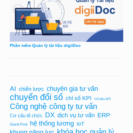
Phần mềm Quản lý tài liệu digiiDoc
AI
chuyên gia tư vấn
chiến lược
chuyển đổi số
chỉ số KPI
Chỉ tiêu KPI
Công nghệ
công ty tư vấn
DX
ERP
dịch vụ tư vấn
Cơ cấu tổ chức
hệ thống lương
IoT
Guest Post
khóa học quản lý
khung năng lực