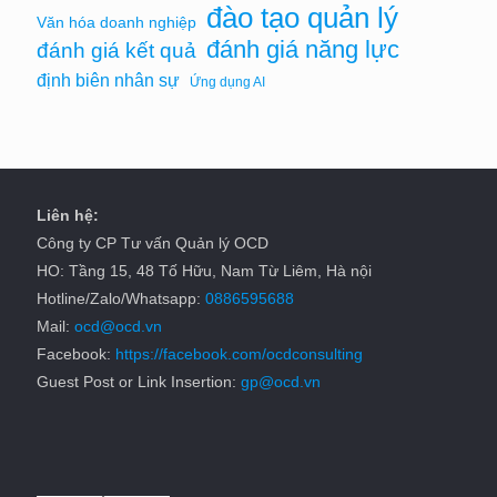
đào tạo quản lý
Văn hóa doanh nghiệp
đánh giá năng lực
đánh giá kết quả
định biên nhân sự
Ứng dụng AI
Liên hệ:
Công ty CP Tư vấn Quản lý OCD
HO: Tầng 15, 48 Tố Hữu, Nam Từ Liêm, Hà nội
Hotline/Zalo/Whatsapp:
0886595688
Mail:
ocd@ocd.vn
Facebook:
https://facebook.com/ocdconsulting
Guest Post or Link Insertion:
gp@ocd.vn