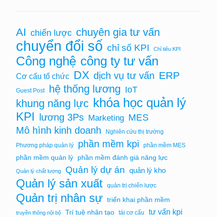
AI
chuyên gia tư vấn
chiến lược
chuyển đổi số
chỉ số KPI
Chỉ tiêu KPI
Công nghệ
công ty tư vấn
DX
ERP
dịch vụ tư vấn
Cơ cấu tổ chức
hệ thống lương
IoT
Guest Post
khóa học quản lý
khung năng lực
KPI
lương 3Ps
MES
Marketing
Mô hình kinh doanh
Nghiên cứu thị trường
phần mềm kpi
Phương pháp quản lý
phần mềm MES
phần mềm quản lý
phần mềm đánh giá năng lực
Quản lý dự án
quản lý kho
Quản lý chất lượng
Quản lý sản xuất
quản trị chiến lược
Quản trị nhân sự
triển khai phần mềm
tư vấn kpi
Trí tuệ nhân tạo
tái cơ cấu
truyền thông nội bộ