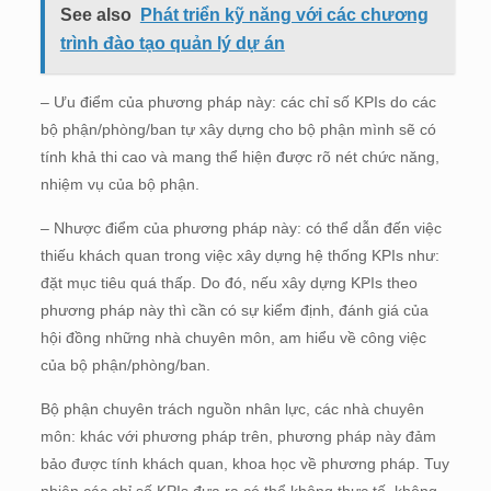
See also
Phát triển kỹ năng với các chương
trình đào tạo quản lý dự án
– Ưu điểm của phương pháp này: các chỉ số KPIs do các
bộ phận/phòng/ban tự xây dựng cho bộ phận mình sẽ có
tính khả thi cao và mang thể hiện được rõ nét chức năng,
nhiệm vụ của bộ phận.
– Nhược điểm của phương pháp này: có thể dẫn đến việc
thiếu khách quan trong việc xây dựng hệ thống KPIs như:
đặt mục tiêu quá thấp. Do đó, nếu xây dựng KPIs theo
phương pháp này thì cần có sự kiểm định, đánh giá của
hội đồng những nhà chuyên môn, am hiểu về công việc
của bộ phận/phòng/ban.
Bộ phận chuyên trách nguồn nhân lực, các nhà chuyên
môn: khác với phương pháp trên, phương pháp này đảm
bảo được tính khách quan, khoa học về phương pháp. Tuy
nhiên các chỉ số KPIs đưa ra có thể không thực tế, không