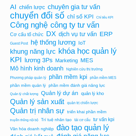
chuyên gia tư vấn
AI
chiến lược
chuyển đổi số
chỉ số KPI
Chỉ tiêu KPI
Công nghệ
công ty tư vấn
DX
ERP
dịch vụ tư vấn
Cơ cấu tổ chức
hệ thống lương
IoT
Guest Post
khóa học quản lý
khung năng lực
KPI
lương 3Ps
MES
Marketing
Mô hình kinh doanh
Nghiên cứu thị trường
phần mềm kpi
Phương pháp quản lý
phần mềm MES
phần mềm quản lý
phần mềm đánh giá năng lực
Quản lý dự án
quản lý kho
Quản lý chất lượng
Quản lý sản xuất
quản trị chiến lược
Quản trị nhân sự
triển khai phần mềm
tư vấn kpi
Trí tuệ nhân tạo
tái cơ cấu
truyền thông nội bộ
đào tạo quản lý
Văn hóa doanh nghiệp