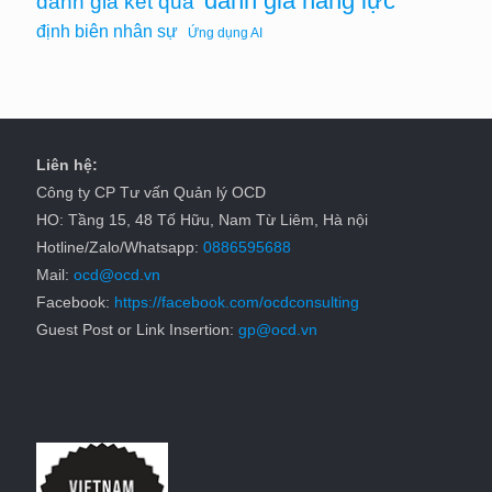
đánh giá năng lực
đánh giá kết quả
định biên nhân sự
Ứng dụng AI
Liên hệ:
Công ty CP Tư vấn Quản lý OCD
HO: Tầng 15, 48 Tố Hữu, Nam Từ Liêm, Hà nội
Hotline/Zalo/Whatsapp:
0886595688
Mail:
ocd@ocd.vn
Facebook:
https://facebook.com/ocdconsulting
Guest Post or Link Insertion:
gp@ocd.vn