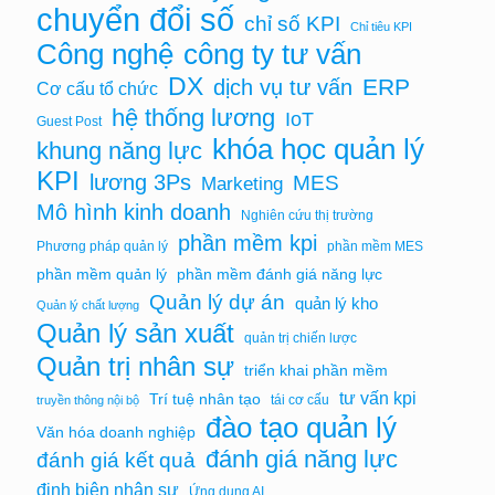
chuyển đổi số
chỉ số KPI
Chỉ tiêu KPI
Công nghệ
công ty tư vấn
DX
ERP
dịch vụ tư vấn
Cơ cấu tổ chức
hệ thống lương
IoT
Guest Post
khóa học quản lý
khung năng lực
KPI
lương 3Ps
MES
Marketing
Mô hình kinh doanh
Nghiên cứu thị trường
phần mềm kpi
Phương pháp quản lý
phần mềm MES
phần mềm quản lý
phần mềm đánh giá năng lực
Quản lý dự án
quản lý kho
Quản lý chất lượng
Quản lý sản xuất
quản trị chiến lược
Quản trị nhân sự
triển khai phần mềm
tư vấn kpi
Trí tuệ nhân tạo
tái cơ cấu
truyền thông nội bộ
đào tạo quản lý
Văn hóa doanh nghiệp
đánh giá năng lực
đánh giá kết quả
định biên nhân sự
Ứng dụng AI