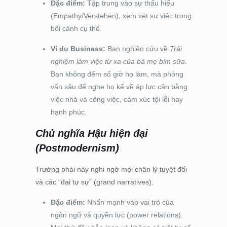
Đặc điểm:
Tập trung vào sự thấu hiểu
(Empathy/Verstehen), xem xét sự việc trong
bối cảnh cụ thể.
Ví dụ Business:
Bạn nghiên cứu về
Trải
nghiệm làm việc từ xa của bà mẹ bỉm sữa
.
Bạn không đếm số giờ họ làm, mà phỏng
vấn sâu để nghe họ kể về áp lực cân bằng
việc nhà và công việc, cảm xúc tội lỗi hay
hạnh phúc.
Chủ nghĩa Hậu hiện đại
(Postmodernism)
Trường phái này nghi ngờ mọi chân lý tuyệt đối
và các “đại tự sự” (grand narratives).
Đặc điểm:
Nhấn mạnh vào vai trò của
ngôn ngữ và quyền lực (power relations).