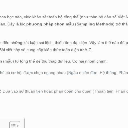
hoa học nào, việc khảo sát toàn bộ tổng thể (như toàn bộ dân số Việt
ian. Đây là lúc
phương pháp chọn mẫu (Sampling Methods)
trở th
đến những kết luận sai lệch, thiếu tính đại diện. Vậy làm thế nào để 
i viết này sẽ cung cấp kiến thức toàn diện từ A-Z.
n (mẫu) từ tổng thể để thu thập dữ liệu. Có hai nhóm chính:
thể có cơ hội được chọn ngang nhau (Ngẫu nhiên đơn, Hệ thống, Phâ
:
Dựa vào sự thuận tiện hoặc phán đoán chủ quan (Thuận tiện, Phán 