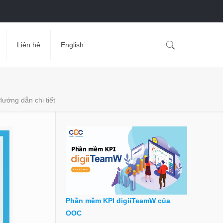
Liên hệ
English
ướng dẫn chi tiết
Phần mềm KPI digiiTeamW của
OOC