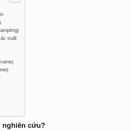
ến
)
Sampling)
xác suất
Frame)
ime)
g nghiên cứu?