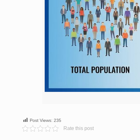
Post Views:
235
Rate this post