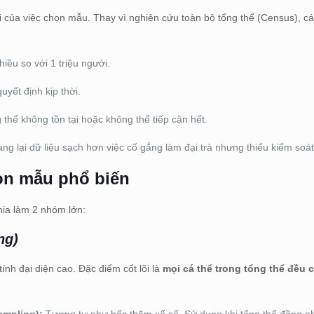
 lõi của việc chọn mẫu. Thay vì nghiên cứu toàn bộ tổng thể (Census), c
iều so với 1 triệu người.
uyết định kịp thời.
thể không tồn tại hoặc không thể tiếp cận hết.
 lại dữ liệu sạch hơn việc cố gắng làm đại trà nhưng thiếu kiểm soát
ọn mẫu phổ biến
hia làm 2 nhóm lớn:
ng)
ính đại diện cao. Đặc điểm cốt lõi là
mọi cá thể trong tổng thể đều 