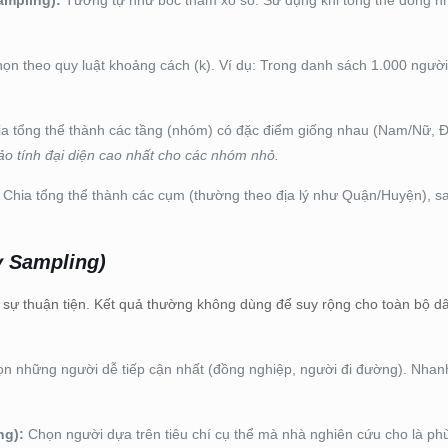
mpling):
Tương tự như bốc thăm xổ số. Sử dụng khi tổng thể đồng n
ọn theo quy luật khoảng cách (k). Ví dụ: Trong danh sách 1.000 người
a tổng thể thành các tầng (nhóm) có đặc điểm giống nhau (Nam/Nữ, Độ
o tính đại diện cao nhất cho các nhóm nhỏ.
Chia tổng thể thành các cụm (thường theo địa lý như Quận/Huyện), s
y Sampling)
sự thuận tiện. Kết quả thường không dùng để suy rộng cho toàn bộ 
n những người dễ tiếp cận nhất (đồng nghiệp, người đi đường). Nhan
ng):
Chọn người dựa trên tiêu chí cụ thể mà nhà nghiên cứu cho là phù