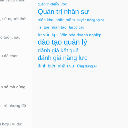
hất và có danh
quản trị chiến lược
Quản trị nhân sự
, cứ người thứ
triển khai phần mềm
truyền thông nội bộ
Trí tuệ nhân tạo
tái cơ cấu
tư vấn kpi
Văn hóa doanh nghiệp
 tuổi), sau
đào tạo quản lý
đánh giá kết quả
au đó chọn
đánh giá năng lực
định biên nhân sự
Ứng dụng AI
dân số mà dùng
h, rẻ nhưng độ
 hợp (Ví dụ: