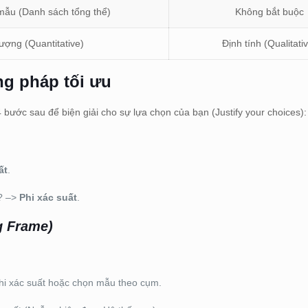
ẫu (Danh sách tổng thể)
Không bắt buộc
lượng (Quantitative)
Định tính (Qualitati
g pháp tối ưu
bước sau để biện giải cho sự lựa chọn của bạn (Justify your choices):
ất
.
m? –>
Phi xác suất
.
g Frame)
hi xác suất hoặc chọn mẫu theo cụm.