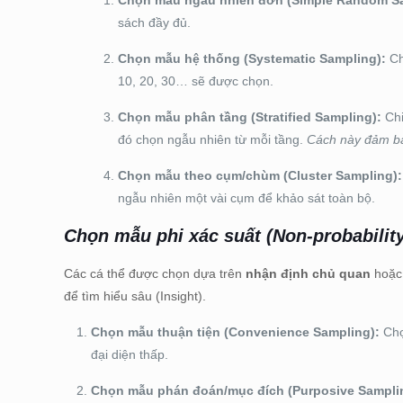
Chọn mẫu ngẫu nhiên đơn (Simple Random Sa
sách đầy đủ.
Chọn mẫu hệ thống (Systematic Sampling):
Ch
10, 20, 30… sẽ được chọn.
Chọn mẫu phân tầng (Stratified Sampling):
Chi
đó chọn ngẫu nhiên từ mỗi tầng.
Cách này đảm bả
Chọn mẫu theo cụm/chùm (Cluster Sampling):
ngẫu nhiên một vài cụm để khảo sát toàn bộ.
Chọn mẫu phi xác suất (Non-probabilit
Các cá thể được chọn dựa trên
nhận định chủ quan
hoặc 
để tìm hiểu sâu (Insight).
Chọn mẫu thuận tiện (Convenience Sampling):
Chọ
đại diện thấp.
Chọn mẫu phán đoán/mục đích (Purposive Sampli