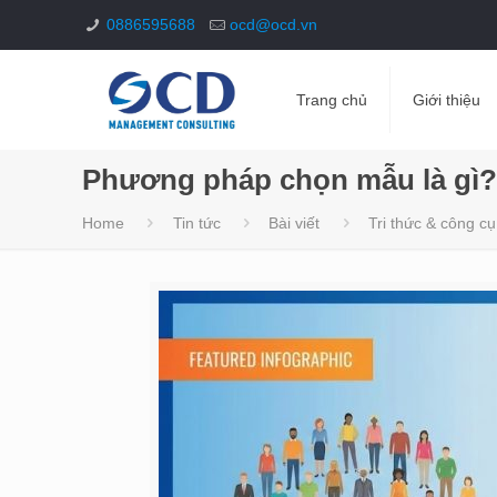
0886595688
ocd@ocd.vn
Trang chủ
Giới thiệu
Phương pháp chọn mẫu là gì? 
Home
Tin tức
Bài viết
Tri thức & công cụ