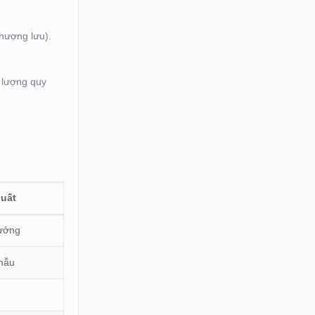
thượng lưu).
 lượng quy
suất
tưởng
mẫu