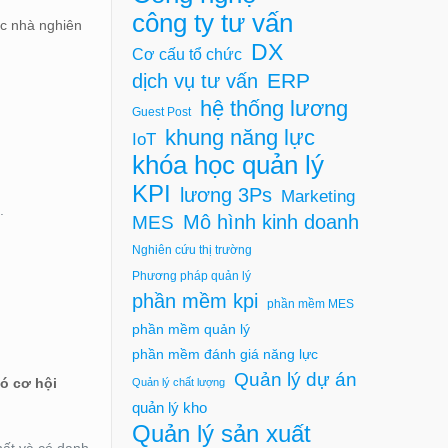
công ty tư vấn
ác nhà nghiên
DX
Cơ cấu tổ chức
ERP
dịch vụ tư vấn
hệ thống lương
Guest Post
khung năng lực
IoT
khóa học quản lý
KPI
lương 3Ps
Marketing
.
Mô hình kinh doanh
MES
Nghiên cứu thị trường
Phương pháp quản lý
phần mềm kpi
phần mềm MES
phần mềm quản lý
phần mềm đánh giá năng lực
Quản lý dự án
có cơ hội
Quản lý chất lượng
quản lý kho
Quản lý sản xuất