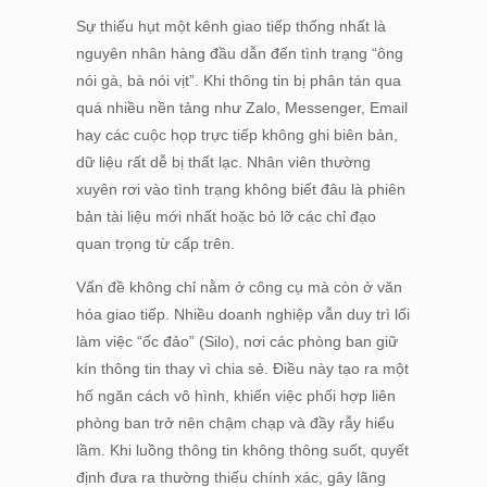
Sự thiếu hụt một kênh giao tiếp thống nhất là
nguyên nhân hàng đầu dẫn đến tình trạng “ông
nói gà, bà nói vịt”. Khi thông tin bị phân tán qua
quá nhiều nền tảng như Zalo, Messenger, Email
hay các cuộc họp trực tiếp không ghi biên bản,
dữ liệu rất dễ bị thất lạc. Nhân viên thường
xuyên rơi vào tình trạng không biết đâu là phiên
bản tài liệu mới nhất hoặc bỏ lỡ các chỉ đạo
quan trọng từ cấp trên.
Vấn đề không chỉ nằm ở công cụ mà còn ở văn
hóa giao tiếp. Nhiều doanh nghiệp vẫn duy trì lối
làm việc “ốc đảo” (Silo), nơi các phòng ban giữ
kín thông tin thay vì chia sẻ. Điều này tạo ra một
hố ngăn cách vô hình, khiến việc phối hợp liên
phòng ban trở nên chậm chạp và đầy rẫy hiểu
lầm. Khi luồng thông tin không thông suốt, quyết
định đưa ra thường thiếu chính xác, gây lãng