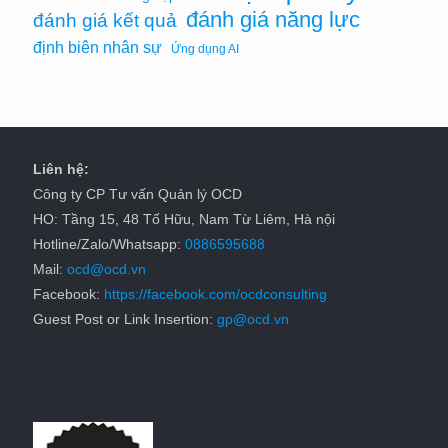
đánh giá năng lực
đánh giá kết quả
định biên nhân sự
Ứng dụng AI
Liên hệ:
Công ty CP Tư vấn Quản lý OCD
HO: Tầng 15, 48 Tố Hữu, Nam Từ Liêm, Hà nội
Hotline/Zalo/Whatsapp:
0886595688
Mail:
ocd@ocd.vn
Facebook:
https://facebook.com/ocdconsulting
Guest Post or Link Insertion:
gp@ocd.vn