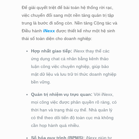
Để giải quyết triệt để bài toán hệ thống rời rạc,
việc chuyển đổi sang một nền tảng quản trị tập
trung là bước đi sống còn. Nền tảng Cộng tác và
Điều hành
iNexx
được thiết kế như một hệ sinh
thái số toàn diện cho doanh nghiệp:
Hợp nhất giao tiếp:
iNexx thay thế các
ứng dụng chat cá nhân bằng kênh thảo
luận công việc chuyên nghiệp, giúp bảo
mật dữ liệu và lưu trữ tri thức doanh nghiệp
bền vững.
Quản trị nhiệm vụ trực quan:
Với iNexx,
mọi công việc được phân quyền rõ ràng, có
thời hạn và trạng thái cụ thể. Nhà quản lý
có thể theo dõi tiến độ toàn cục mà không
cần họp hành quá nhiều.
Số hóa quy trình (BPMS):
iNexx giúp tự