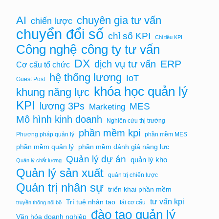
AI
chuyên gia tư vấn
chiến lược
chuyển đổi số
chỉ số KPI
Chỉ tiêu KPI
Công nghệ
công ty tư vấn
DX
ERP
dịch vụ tư vấn
Cơ cấu tổ chức
hệ thống lương
IoT
Guest Post
khóa học quản lý
khung năng lực
KPI
lương 3Ps
MES
Marketing
Mô hình kinh doanh
Nghiên cứu thị trường
phần mềm kpi
Phương pháp quản lý
phần mềm MES
phần mềm quản lý
phần mềm đánh giá năng lực
Quản lý dự án
quản lý kho
Quản lý chất lượng
Quản lý sản xuất
quản trị chiến lược
Quản trị nhân sự
triển khai phần mềm
tư vấn kpi
Trí tuệ nhân tạo
tái cơ cấu
truyền thông nội bộ
đào tạo quản lý
Văn hóa doanh nghiệp