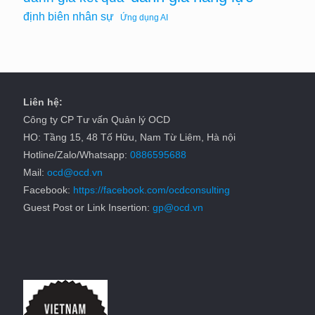
định biên nhân sự
Ứng dụng AI
Liên hệ:
Công ty CP Tư vấn Quản lý OCD
HO: Tầng 15, 48 Tố Hữu, Nam Từ Liêm, Hà nội
Hotline/Zalo/Whatsapp:
0886595688
Mail:
ocd@ocd.vn
Facebook:
https://facebook.com/ocdconsulting
Guest Post or Link Insertion:
gp@ocd.vn