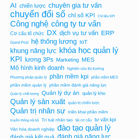
AI
chuyên gia tư vấn
chiến lược
chuyển đổi số
chỉ số KPI
Chỉ tiêu KPI
Công nghệ
công ty tư vấn
DX
ERP
dịch vụ tư vấn
Cơ cấu tổ chức
hệ thống lương
IoT
Guest Post
khóa học quản lý
khung năng lực
KPI
lương 3Ps
MES
Marketing
Mô hình kinh doanh
Nghiên cứu thị trường
phần mềm kpi
Phương pháp quản lý
phần mềm MES
phần mềm quản lý
phần mềm đánh giá năng lực
Quản lý dự án
quản lý kho
Quản lý chất lượng
Quản lý sản xuất
quản trị chiến lược
Quản trị nhân sự
triển khai phần mềm
tư vấn kpi
Trí tuệ nhân tạo
tái cơ cấu
truyền thông nội bộ
đào tạo quản lý
Văn hóa doanh nghiệp
đánh giá năng lực
đánh giá kết quả