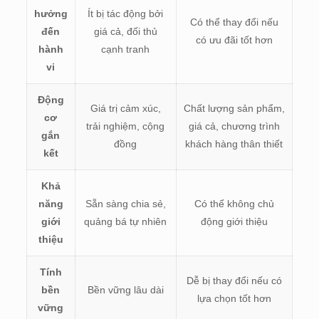
hưởng
Ít bị tác động bởi
Có thể thay đổi nếu
đến
giá cả, đối thủ
có ưu đãi tốt hơn
hành
cạnh tranh
vi
Động
Giá trị cảm xúc,
Chất lượng sản phẩm,
cơ
trải nghiệm, cộng
giá cả, chương trình
gắn
đồng
khách hàng thân thiết
kết
Khả
năng
Sẵn sàng chia sẻ,
Có thể không chủ
giới
quảng bá tự nhiên
động giới thiệu
thiệu
Tính
Dễ bị thay đổi nếu có
bền
Bền vững lâu dài
lựa chọn tốt hơn
vững