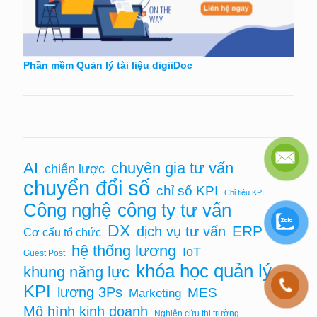
Phần mềm Quản lý tài liệu digiiDoc
AI
chuyên gia tư vấn
chiến lược
chuyển đổi số
chỉ số KPI
Chỉ tiêu KPI
Công nghệ
công ty tư vấn
DX
ERP
dịch vụ tư vấn
Cơ cấu tổ chức
hệ thống lương
IoT
Guest Post
khóa học quản lý
khung năng lực
KPI
lương 3Ps
MES
Marketing
Mô hình kinh doanh
Nghiên cứu thị trường