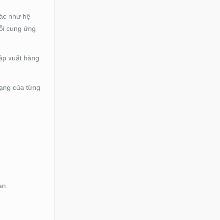
hác như hệ
uỗi cung ứng
hập xuất hàng
rạng của từng
àn.