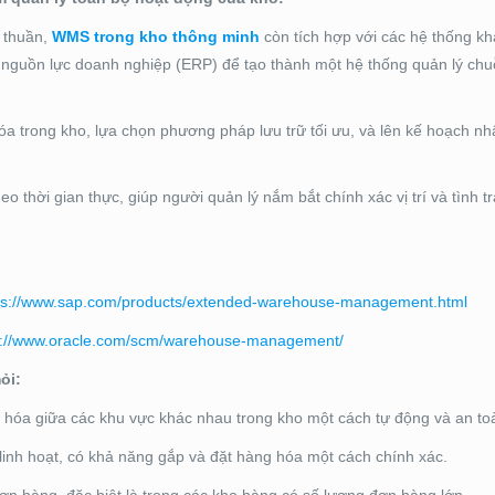
 thuần,
WMS trong kho thông minh
còn tích hợp với các hệ thống k
h nguồn lực doanh nghiệp (ERP) để tạo thành một hệ thống quản lý ch
a trong kho, lựa chọn phương pháp lưu trữ tối ưu, và lên kế hoạch n
 thời gian thực, giúp người quản lý nắm bắt chính xác vị trí và tình t
ps://www.sap.com/products/extended-warehouse-management.html
s://www.oracle.com/scm/warehouse-management/
ỏi:
hóa giữa các khu vực khác nhau trong kho một cách tự động và an to
linh hoạt, có khả năng gắp và đặt hàng hóa một cách chính xác.