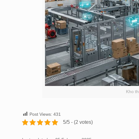
Kho t
Post Views:
431
5/5 - (2 votes)