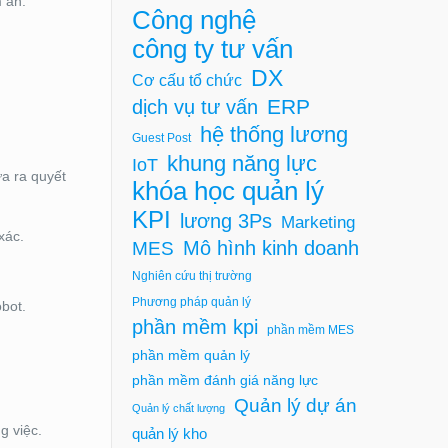
 ẩn.
Công nghệ
công ty tư vấn
DX
Cơ cấu tổ chức
ERP
dịch vụ tư vấn
hệ thống lương
Guest Post
khung năng lực
IoT
ưa ra quyết
khóa học quản lý
KPI
lương 3Ps
Marketing
xác.
Mô hình kinh doanh
MES
Nghiên cứu thị trường
Phương pháp quản lý
bot.
phần mềm kpi
phần mềm MES
phần mềm quản lý
phần mềm đánh giá năng lực
Quản lý dự án
Quản lý chất lượng
g việc.
quản lý kho