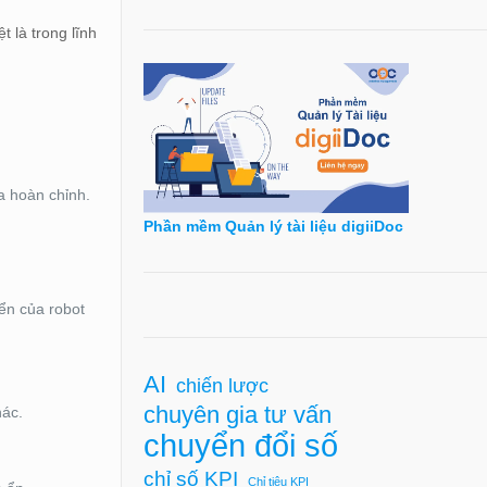
 là trong lĩnh
a hoàn chỉnh.
Phần mềm Quản lý tài liệu digiiDoc
ển của robot
AI
chiến lược
chuyên gia tư vấn
hác.
chuyển đổi số
chỉ số KPI
Chỉ tiêu KPI