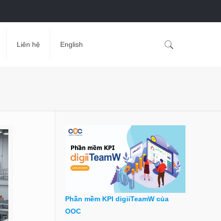
Liên hệ
English
Phần mềm KPI digiiTeamW của
OOC