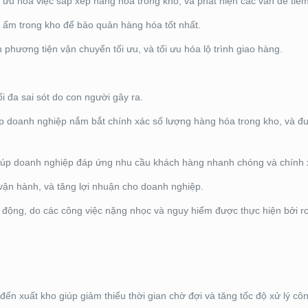
ưu hóa việc sắp xếp hàng hóa trong kho, và phát hiện các vấn đề tiềm
ộ ẩm trong kho để bảo quản hàng hóa tốt nhất.
 phương tiện vận chuyển tối ưu, và tối ưu hóa lộ trình giao hàng.
i đa sai sót do con người gây ra.
iúp doanh nghiệp nắm bắt chính xác số lượng hàng hóa trong kho, và đ
iúp doanh nghiệp đáp ứng nhu cầu khách hàng nhanh chóng và chính 
 vận hành, và tăng lợi nhuận cho doanh nghiệp.
 động, do các công việc nặng nhọc và nguy hiểm được thực hiện bởi ro
ến xuất kho giúp giảm thiểu thời gian chờ đợi và tăng tốc độ xử lý côn