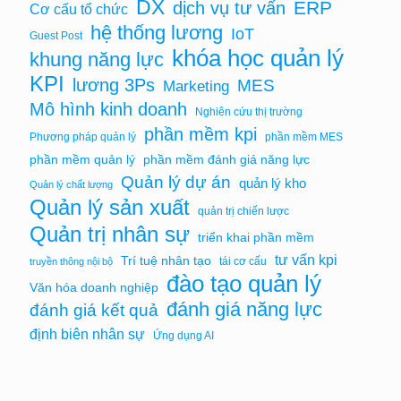
DX
ERP
dịch vụ tư vấn
Cơ cấu tổ chức
hệ thống lương
IoT
Guest Post
khóa học quản lý
khung năng lực
KPI
lương 3Ps
MES
Marketing
Mô hình kinh doanh
Nghiên cứu thị trường
phần mềm kpi
Phương pháp quản lý
phần mềm MES
phần mềm quản lý
phần mềm đánh giá năng lực
Quản lý dự án
quản lý kho
Quản lý chất lượng
Quản lý sản xuất
quản trị chiến lược
Quản trị nhân sự
triển khai phần mềm
tư vấn kpi
Trí tuệ nhân tạo
tái cơ cấu
truyền thông nội bộ
đào tạo quản lý
Văn hóa doanh nghiệp
đánh giá năng lực
đánh giá kết quả
định biên nhân sự
Ứng dụng AI