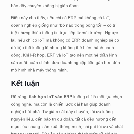
bảo dây chuyền không bị gián đoạn.
Điều này cho thấy, nếu chỉ có ERP mà không có IoT,
doanh nghiệp giống như “bộ não trong bóng tối” – có trí
tuệ nhưng thiếu thông tin trực tiếp từ môi trường. Ngược
lại, nếu chỉ có IoT mà không có ERP, doanh nghiệp sẽ có
dữ liệu thô khổng lồ nhưng không thể biến thành hành
động. Khi kết hợp, ERP và IoT tạo nên một hệ thần kinh
sản xuất hoàn chỉnh, đưa doanh nghiệp tiến gần hơn đến
mô hình nhà máy thông minh.
Kết luận
Rõ ràng,
tích hợp IoT vào ERP
không chỉ là một lựa chọn
công nghệ, mà còn là chiến lược dài hạn giúp doanh
nghiệp bứt phá. Từ giám sát dây chuyền, tối ưu luồng
nguyên liệu, đến bảo trì dự đoán, tất cả đều hướng đến
mục tiêu chung: sản xuất thông minh, chi phí tối ưu và chất
lượng vượt trội. Dù vẫn còn những thách thức về chi phí,