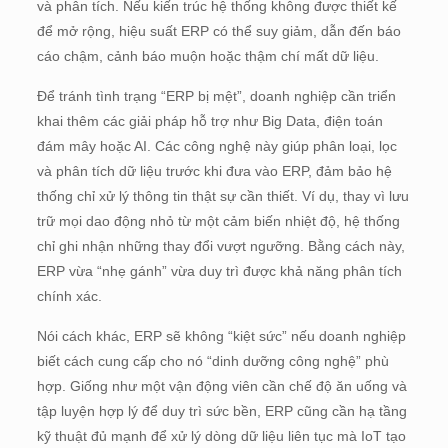
và phân tích. Nếu kiến trúc hệ thống không được thiết kế
để mở rộng, hiệu suất ERP có thể suy giảm, dẫn đến báo
cáo chậm, cảnh báo muộn hoặc thậm chí mất dữ liệu.
Để tránh tình trạng “ERP bị mệt”, doanh nghiệp cần triển
khai thêm các giải pháp hỗ trợ như Big Data, điện toán
đám mây hoặc AI. Các công nghệ này giúp phân loại, lọc
và phân tích dữ liệu trước khi đưa vào ERP, đảm bảo hệ
thống chỉ xử lý thông tin thật sự cần thiết. Ví dụ, thay vì lưu
trữ mọi dao động nhỏ từ một cảm biến nhiệt độ, hệ thống
chỉ ghi nhận những thay đổi vượt ngưỡng. Bằng cách này,
ERP vừa “nhẹ gánh” vừa duy trì được khả năng phân tích
chính xác.
Nói cách khác, ERP sẽ không “kiệt sức” nếu doanh nghiệp
biết cách cung cấp cho nó “dinh dưỡng công nghệ” phù
hợp. Giống như một vận động viên cần chế độ ăn uống và
tập luyện hợp lý để duy trì sức bền, ERP cũng cần hạ tầng
kỹ thuật đủ mạnh để xử lý dòng dữ liệu liên tục mà IoT tạo