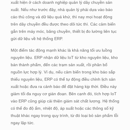
xuất hiện ở cách doanh nghiệp quản lý dây chuyền sản
xuất. Nếu như trước đây, nhà quản lý phải dựa vào báo
cáo thủ công và dữ liệu quá khứ, thì nay mọi hoạt động
trên dây chuyền đều được theo dõi tức thì. Các cảm biến
gắn trên máy móc, băng chuyền, thiết bị đo lường liên tục
gửi dữ liệu về hệ thống ERP.
Một điểm tác động mạnh khác là khả năng tối ưu luồng
nguyên liệu. ERP nhận dữ liệu IoT từ kho nguyên liệu, kho
bán thành phẩm, đến các trạm sản xuất, rồi phân bổ
nguồn lực hợp lý. Ví dụ, nếu cảm biến trong kho báo sắp
thiếu nguyên liệu, ERP có thể tự động điều chỉnh lịch sản
xuất hoặc đưa ra cảnh báo để đặt hàng kịp thời. Điều này
giảm tối đa nguy cơ gián đoạn. Bên cạnh đó, tích hợp IoT
vào ERP cũng giúp cải thiện giám sát chất lượng. Hệ thống
có thể đo độ ẩm, nhiệt độ, áp suất hoặc các thông số kỹ
thuật khác ngay trong quy trình, từ đó loại bỏ sản phẩm lỗi
ngay lập tức.