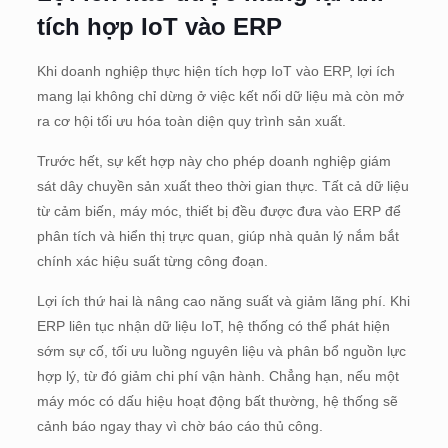
tích hợp IoT vào ERP
Khi doanh nghiệp thực hiện tích hợp IoT vào ERP, lợi ích
mang lại không chỉ dừng ở việc kết nối dữ liệu mà còn mở
ra cơ hội tối ưu hóa toàn diện quy trình sản xuất.
Trước hết, sự kết hợp này cho phép doanh nghiệp giám
sát dây chuyền sản xuất theo thời gian thực. Tất cả dữ liệu
từ cảm biến, máy móc, thiết bị đều được đưa vào ERP để
phân tích và hiển thị trực quan, giúp nhà quản lý nắm bắt
chính xác hiệu suất từng công đoạn.
Lợi ích thứ hai là nâng cao năng suất và giảm lãng phí. Khi
ERP liên tục nhận dữ liệu IoT, hệ thống có thể phát hiện
sớm sự cố, tối ưu luồng nguyên liệu và phân bổ nguồn lực
hợp lý, từ đó giảm chi phí vận hành. Chẳng hạn, nếu một
máy móc có dấu hiệu hoạt động bất thường, hệ thống sẽ
cảnh báo ngay thay vì chờ báo cáo thủ công.