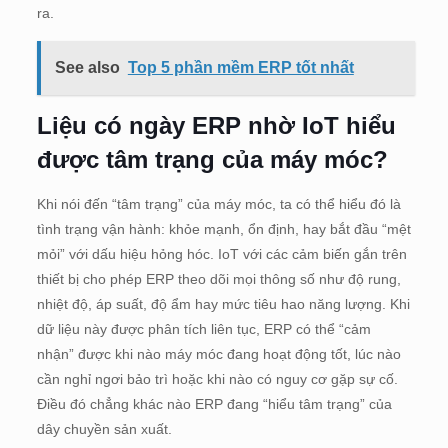
ra.
See also
Top 5 phần mềm ERP tốt nhất
Liệu có ngày ERP nhờ IoT hiểu
được tâm trạng của máy móc?
Khi nói đến “tâm trạng” của máy móc, ta có thể hiểu đó là
tình trạng vận hành: khỏe mạnh, ổn định, hay bắt đầu “mệt
mỏi” với dấu hiệu hỏng hóc. IoT với các cảm biến gắn trên
thiết bị cho phép ERP theo dõi mọi thông số như độ rung,
nhiệt độ, áp suất, độ ẩm hay mức tiêu hao năng lượng. Khi
dữ liệu này được phân tích liên tục, ERP có thể “cảm
nhận” được khi nào máy móc đang hoạt động tốt, lúc nào
cần nghỉ ngơi bảo trì hoặc khi nào có nguy cơ gặp sự cố.
Điều đó chẳng khác nào ERP đang “hiểu tâm trạng” của
dây chuyền sản xuất.