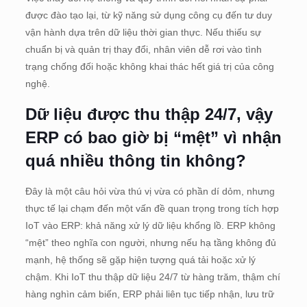
được đào tạo lại, từ kỹ năng sử dụng công cụ đến tư duy
vận hành dựa trên dữ liệu thời gian thực. Nếu thiếu sự
chuẩn bị và quản trị thay đổi, nhân viên dễ rơi vào tình
trạng chống đối hoặc không khai thác hết giá trị của công
nghệ.
Dữ liệu được thu thập 24/7, vậy
ERP có bao giờ bị “mệt” vì nhận
quá nhiều thông tin không?
Đây là một câu hỏi vừa thú vị vừa có phần dí dỏm, nhưng
thực tế lại chạm đến một vấn đề quan trọng trong tích hợp
IoT vào ERP: khả năng xử lý dữ liệu khổng lồ. ERP không
“mệt” theo nghĩa con người, nhưng nếu hạ tầng không đủ
mạnh, hệ thống sẽ gặp hiện tượng quá tải hoặc xử lý
chậm. Khi IoT thu thập dữ liệu 24/7 từ hàng trăm, thậm chí
hàng nghìn cảm biến, ERP phải liên tục tiếp nhận, lưu trữ