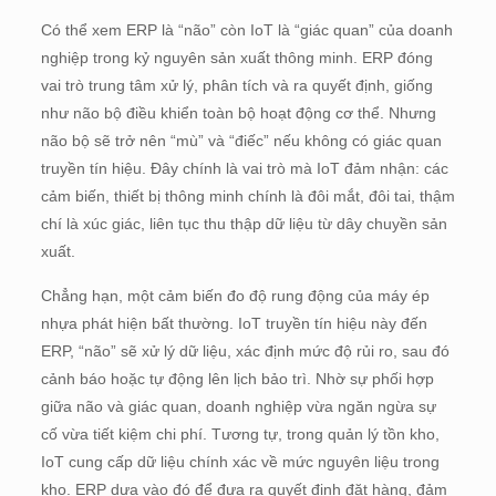
Có thể xem ERP là “não” còn IoT là “giác quan” của doanh
nghiệp trong kỷ nguyên sản xuất thông minh. ERP đóng
vai trò trung tâm xử lý, phân tích và ra quyết định, giống
như não bộ điều khiển toàn bộ hoạt động cơ thể. Nhưng
não bộ sẽ trở nên “mù” và “điếc” nếu không có giác quan
truyền tín hiệu. Đây chính là vai trò mà IoT đảm nhận: các
cảm biến, thiết bị thông minh chính là đôi mắt, đôi tai, thậm
chí là xúc giác, liên tục thu thập dữ liệu từ dây chuyền sản
xuất.
Chẳng hạn, một cảm biến đo độ rung động của máy ép
nhựa phát hiện bất thường. IoT truyền tín hiệu này đến
ERP, “não” sẽ xử lý dữ liệu, xác định mức độ rủi ro, sau đó
cảnh báo hoặc tự động lên lịch bảo trì. Nhờ sự phối hợp
giữa não và giác quan, doanh nghiệp vừa ngăn ngừa sự
cố vừa tiết kiệm chi phí. Tương tự, trong quản lý tồn kho,
IoT cung cấp dữ liệu chính xác về mức nguyên liệu trong
kho. ERP dựa vào đó để đưa ra quyết định đặt hàng, đảm