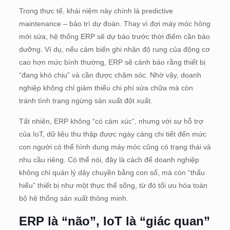
Trong thực tế, khái niệm này chính là predictive
maintenance – bảo trì dự đoán. Thay vì đợi máy móc hỏng
mới sửa, hệ thống ERP sẽ dự báo trước thời điểm cần bảo
dưỡng. Ví dụ, nếu cảm biến ghi nhận độ rung của động cơ
cao hơn mức bình thường, ERP sẽ cảnh báo rằng thiết bị
“đang khó chịu” và cần được chăm sóc. Nhờ vậy, doanh
nghiệp không chỉ giảm thiểu chi phí sửa chữa mà còn
tránh tình trạng ngừng sản xuất đột xuất.
Tất nhiên, ERP không “có cảm xúc”, nhưng với sự hỗ trợ
của IoT, dữ liệu thu thập được ngày càng chi tiết đến mức
con người có thể hình dung máy móc cũng có trạng thái và
nhu cầu riêng. Có thể nói, đây là cách để doanh nghiệp
không chỉ quản lý dây chuyền bằng con số, mà còn “thấu
hiểu” thiết bị như một thực thể sống, từ đó tối ưu hóa toàn
bộ hệ thống sản xuất thông minh.
ERP là “não”, IoT là “giác quan”