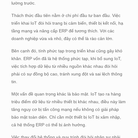
lường trước.
Thách thức đầu tiên nằm ở chi phí đầu tư ban đầu. Việc
triển khai IoT đòi hỏi trang bị cảm biến, thiết bị kết nối, hạ
tầng mạng và nâng cấp ERP để tương thích. Với các
doanh nghiệp vừa và nhỏ, đây có thể là rào cản lớn.
Bên cạnh đó, tính phức tạp trong triển khai cũng gây khó
khăn. ERP vốn đã là hệ thống phức tạp, khi bổ sung IoT,
việc tích hợp dữ liệu từ nhiều nguồn khác nhau đòi hỏi
phải có sự đồng bộ cao, tránh xung đột và sai lệch thông
tin.
Một vấn đề quan trọng khác là bảo mật. IoT tạo ra hàng
triệu điểm dữ liệu từ nhiều thiết bị khác nhau, điều này làm
tăng nguy cơ bị tấn công mạng nếu không có giải pháp
bảo mật toàn diện. Chỉ cần một thiết bị IoT bị xâm nhập,
cả hệ thống ERP có thể bị ảnh hưởng.
Việc thay đổi hệ thống và quy trình đòi hỏi nhân sự phải