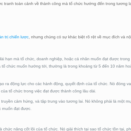
ức tranh toàn cảnh về thành công mà tổ chức hướng đến trong tương la
n trị chiến lược
, nhưng chúng có sự khác biệt rõ rệt về mục đích và nộ
ài hạn mà tổ chức, doanh nghiệp, hoặc cá nhân muốn đạt được trong 
à tổ chức muốn hướng tới, thường là trong khoảng từ 5 đến 10 năm ho
ạo ra động lực cho các hành động, quyết định của tổ chức. Nó đóng va
ủa tổ chức trong việc đạt được thành công lâu dài.
truyền cảm hứng, và tập trung vào tương lai. Nó không phải là một mụ
ức muốn đạt được.
 chức năng cốt lõi của tổ chức. Nó giải thích tại sao tổ chức tồn tại, ph