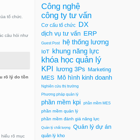
Công nghệ
công ty tư vấn
ủa tổ chức.
DX
Cơ cấu tổ chức
ERP
dịch vụ tư vấn
ác câu hỏi như
hệ thống lương
Guest Post
khung năng lực
IoT
khóa học quản lý
KPI
lương 3Ps
Marketing
Mô hình kinh doanh
MES
u rõ lý do tồn
Nghiên cứu thị trường
Phương pháp quản lý
phần mềm kpi
phần mềm MES
phần mềm quản lý
phần mềm đánh giá năng lực
Quản lý dự án
Quản lý chất lượng
quản lý kho
 hiểu rõ mục