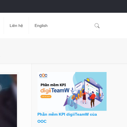
Liên hệ
English
?
Phần mềm KPI digiiTeamW của
OOC