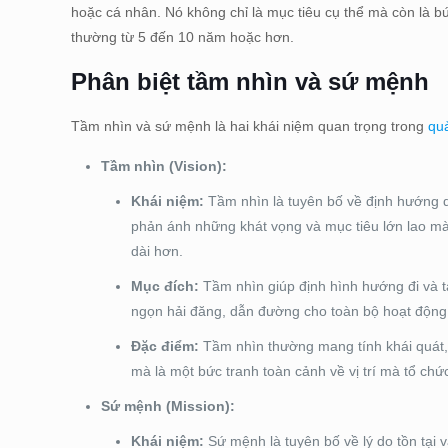
hoặc cá nhân. Nó không chỉ là mục tiêu cụ thể mà còn là b
thường từ 5 đến 10 năm hoặc hơn.
Phân biệt tầm nhìn và sứ mệnh
Tầm nhìn và sứ mệnh là hai khái niệm quan trọng trong
quả
Tầm nhìn (Vision):
Khái niệm:
Tầm nhìn là tuyên bố về định hướng d
phản ánh những khát vọng và mục tiêu lớn lao m
dài hơn.
Mục đích:
Tầm nhìn giúp định hình hướng đi và t
ngọn hải đăng, dẫn đường cho toàn bộ hoạt động c
Đặc điểm:
Tầm nhìn thường mang tính khái quát, 
mà là một bức tranh toàn cảnh về vị trí mà tổ ch
Sứ mệnh (Mission):
Khái niệm:
Sứ mệnh là tuyên bố về lý do tồn tại và