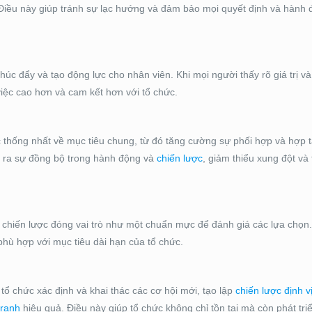
. Điều này giúp tránh sự lạc hướng và đảm bảo mọi quyết định và hành
úc đẩy và tạo động lực cho nhân viên. Khi mọi người thấy rõ giá trị v
việc cao hơn và cam kết hơn với tổ chức.
 thống nhất về mục tiêu chung, từ đó tăng cường sự phối hợp và hợp t
o ra sự đồng bộ trong hành động và
chiến lược
, giảm thiểu xung đột và
n chiến lược đóng vai trò như một chuẩn mực để đánh giá các lựa chọn.
hù hợp với mục tiêu dài hạn của tổ chức.
tổ chức xác định và khai thác các cơ hội mới, tạo lập
chiến lược định v
tranh
hiệu quả. Điều này giúp tổ chức không chỉ tồn tại mà còn phát t