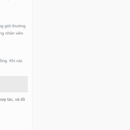
ng giỏi thường
ững nhân viên
đồng. Khi các
ợp tác, và tối