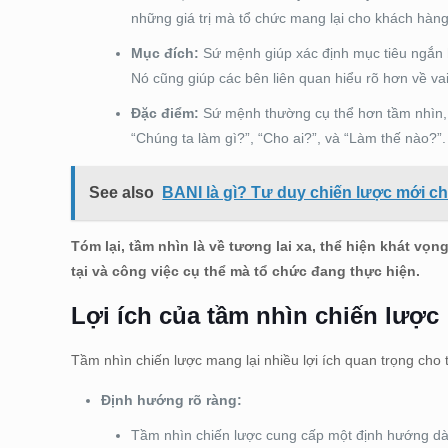
những giá trị mà tổ chức mang lại cho khách hàng
Mục đích:
Sứ mệnh giúp xác định mục tiêu ngắn 
Nó cũng giúp các bên liên quan hiểu rõ hơn về va
Đặc điểm:
Sứ mệnh thường cụ thể hơn tầm nhìn, t
“Chúng ta làm gì?”, “Cho ai?”, và “Làm thế nào?”.
See also
BANI là gì? Tư duy chiến lược mới ch
Tóm lại, tầm nhìn là về tương lai xa, thể hiện khát vọn
tại và công việc cụ thể mà tổ chức đang thực hiện.
Lợi ích của tầm nhìn chiến lược
Tầm nhìn chiến lược mang lại nhiều lợi ích quan trọng cho 
Định hướng rõ ràng:
Tầm nhìn chiến lược cung cấp một định hướng dài