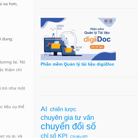
i xa hơn,
i dung:
tương lai. Nó
Phần mềm Quản lý tài liệu digiiDoc
ặc thậm chí
i trò như một
c tiêu cụ thể
AI
chiến lược
chuyên gia tư vấn
chuyển đổi số
chỉ số KPI
ục vụ ai, và
Chỉ tiêu KPI