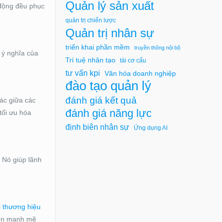
Quản lý sản xuất
 động đều phục
quản trị chiến lược
Quản trị nhân sự
triển khai phần mềm
truyền thông nội bộ
à ý nghĩa của
Trí tuệ nhân tạo
tái cơ cấu
tư vấn kpi
Văn hóa doanh nghiệp
đào tạo quản lý
đánh giá kết quả
ác giữa các
đánh giá năng lực
 tối ưu hóa
định biên nhân sự
Ứng dụng AI
 Nó giúp lãnh
ị thương hiệu
riển mạnh mẽ