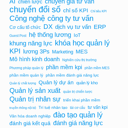
chuyên gia tư vấn
AI
chiến lược
chuyển đổi số
chỉ số KPI
Chỉ tiêu KPI
Công nghệ
công ty tư vấn
DX
ERP
dịch vụ tư vấn
Cơ cấu tổ chức
hệ thống lương
IoT
Guest Post
khóa học quản lý
khung năng lực
KPI
lương 3Ps
MES
Marketing
Mô hình kinh doanh
Nghiên cứu thị trường
phần mềm kpi
Phương pháp quản lý
phần mềm MES
phần mềm quản lý
phần mềm đánh giá năng lực
Quản lý dự án
quản lý kho
Quản lý chất lượng
Quản lý sản xuất
quản trị chiến lược
Quản trị nhân sự
triển khai phần mềm
tư vấn kpi
Trí tuệ nhân tạo
tái cơ cấu
truyền thông nội bộ
đào tạo quản lý
Văn hóa doanh nghiệp
đánh giá năng lực
đánh giá kết quả