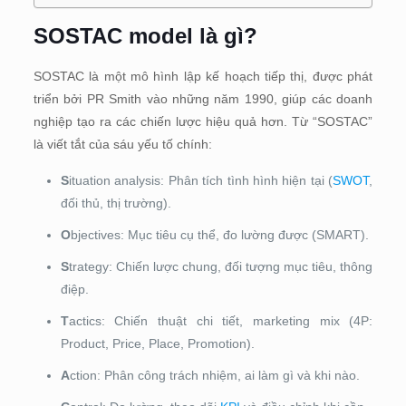
SOSTAC model là gì?
SOSTAC là một mô hình lập kế hoạch tiếp thị, được phát
triển bởi PR Smith vào những năm 1990, giúp các doanh
nghiệp tạo ra các chiến lược hiệu quả hơn. Từ “SOSTAC”
là viết tắt của sáu yếu tố chính:
S
ituation analysis: Phân tích tình hình hiện tại (
SWOT
,
đối thủ, thị trường).
O
bjectives: Mục tiêu cụ thể, đo lường được (SMART).
S
trategy: Chiến lược chung, đối tượng mục tiêu, thông
điệp.
T
actics: Chiến thuật chi tiết, marketing mix (4P:
Product, Price, Place, Promotion).
A
ction: Phân công trách nhiệm, ai làm gì và khi nào.