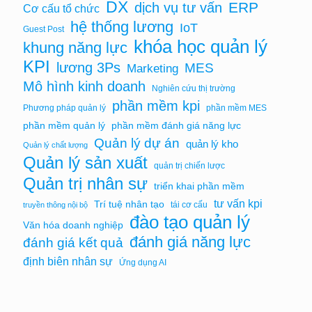
DX
ERP
dịch vụ tư vấn
Cơ cấu tổ chức
hệ thống lương
IoT
Guest Post
khóa học quản lý
khung năng lực
KPI
lương 3Ps
MES
Marketing
Mô hình kinh doanh
Nghiên cứu thị trường
phần mềm kpi
Phương pháp quản lý
phần mềm MES
phần mềm quản lý
phần mềm đánh giá năng lực
Quản lý dự án
quản lý kho
Quản lý chất lượng
Quản lý sản xuất
quản trị chiến lược
Quản trị nhân sự
triển khai phần mềm
tư vấn kpi
Trí tuệ nhân tạo
tái cơ cấu
truyền thông nội bộ
đào tạo quản lý
Văn hóa doanh nghiệp
đánh giá năng lực
đánh giá kết quả
định biên nhân sự
Ứng dụng AI