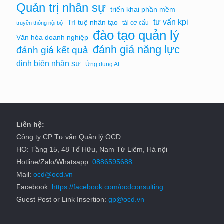
Quản trị nhân sự
triển khai phần mềm
tư vấn kpi
Trí tuệ nhân tạo
tái cơ cấu
truyền thông nội bộ
đào tạo quản lý
Văn hóa doanh nghiệp
đánh giá năng lực
đánh giá kết quả
định biên nhân sự
Ứng dụng AI
Liên hệ:
Công ty CP Tư vấn Quản lý OCD
HO: Tầng 15, 48 Tố Hữu, Nam Từ Liêm, Hà nội
Hotline/Zalo/Whatsapp:
0886595688
Mail:
ocd@ocd.vn
Facebook:
https://facebook.com/ocdconsulting
Guest Post or Link Insertion:
gp@ocd.vn