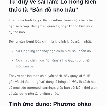
Tư duy về sai lầm: Lỗ hổng kiến
thức là “Bản đồ kho báu”
Trong quá trình tự giải thích (self-explanation), chắc chắn
bạn sẽ bị vấp. Bạn ậm ừ, quên từ, hoặc không biết lấy ví
dụ thế nào.
Đừng nản lòng!
Đây chính là khoảnh khắc giá trị nhất.
Sự lúng túng cho thấy bạn chưa hiểu sâu phần đó.
Nó chỉ ra chính xác “lỗ hổng” (The Gap) trong kiến
thức của bạn.
Thay vì học lan man cả quyển sách, hãy quay lại tài liệu
gốc và chỉ tập trung “vá” đúng lỗ hổng đó. Đây là cách học
có mục tiêu (targeted learning), giúp bạn tiết kiệm thời gian
và xây dựng nền tảng vững chắc.
Tính ứng dụng: Phương pháp