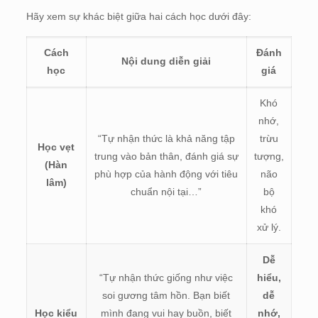
Hãy xem sự khác biệt giữa hai cách học dưới đây:
Cách
Đánh
Nội dung diễn giải
học
giá
Khó
nhớ,
“Tự nhận thức là khả năng tập
trừu
Học vẹt
trung vào bản thân, đánh giá sự
tượng,
(Hàn
phù hợp của hành động với tiêu
não
lâm)
chuẩn nội tại…”
bộ
khó
xử lý.
Dễ
“Tự nhận thức giống như việc
hiểu,
soi gương tâm hồn. Bạn biết
dễ
Học kiểu
mình đang vui hay buồn, biết
nhớ,