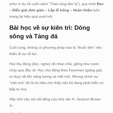
(như ví dụ về cuốn sách “Thao túng tâm lý”), quy trình
Đọc
– Diễn giải đơn giản – Lấp lỗ hổng – Hoàn thiện
luôn
mang lại hiệu quả vượt trội.
Bài học về sự kiên trì: Dòng
sông và Tảng đá
Cuối cùng, không có phương pháp nào là “thuốc tiên” nếu
thiếu đi sự nỗ lực.
Học thụ động (đọc, nghe) rất nhàn nhã, giống như nước
chảy qua đầu vịt. Học chủ động theo Feynman (giảng giải,
tư duy) rất tốn năng lượng và mệt mỏi. Nhưng chính sự
“mệt mỏi” đó là tín hiệu cho thấy não bộ đang phát triển cơ
bắp tư duy.
Hãy nhớ câu nói nổi tiếng của nhà văn H. Jackson Brown
Jr.: