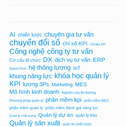
chuyên gia tư vấn
AI
chiến lược
chuyển đổi số
chỉ số KPI
Chỉ tiêu KPI
Công nghệ
công ty tư vấn
DX
ERP
dịch vụ tư vấn
Cơ cấu tổ chức
hệ thống lương
IoT
Guest Post
khóa học quản lý
khung năng lực
KPI
lương 3Ps
MES
Marketing
Mô hình kinh doanh
Nghiên cứu thị trường
phần mềm kpi
Phương pháp quản lý
phần mềm MES
phần mềm quản lý
phần mềm đánh giá năng lực
Quản lý dự án
quản lý kho
Quản lý chất lượng
Quản lý sản xuất
quản trị chiến lược