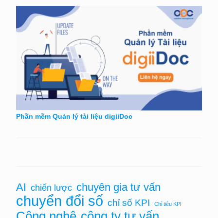
Phần mềm Quản lý tài liệu digiiDoc
AI
chuyên gia tư vấn
chiến lược
chuyển đổi số
chỉ số KPI
Chỉ tiêu KPI
Công nghệ
công ty tư vấn