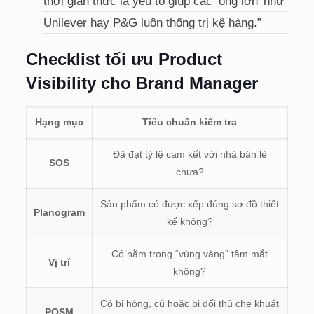
thời gian thực là yếu tố giúp các ‘ông lớn’ như
Unilever hay P&G luôn thống trị kệ hàng.”
Checklist tối ưu Product
Visibility cho Brand Manager
Hạng mục
Tiêu chuẩn kiểm tra
Đã đạt tỷ lệ cam kết với nhà bán lẻ
SOS
chưa?
Sản phẩm có được xếp đúng sơ đồ thiết
Planogram
kế không?
Có nằm trong “vùng vàng” tầm mắt
Vị trí
không?
Có bị hỏng, cũ hoặc bị đối thủ che khuất
POSM