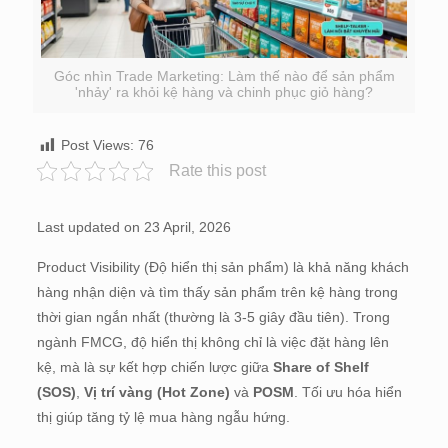
Góc nhìn Trade Marketing: Làm thế nào để sản phẩm
'nhảy' ra khỏi kệ hàng và chinh phục giỏ hàng?
Post Views:
76
Rate this post
Last updated on 23 April, 2026
Product Visibility (Độ hiển thị sản phẩm) là khả năng khách
hàng nhận diện và tìm thấy sản phẩm trên kệ hàng trong
thời gian ngắn nhất (thường là 3-5 giây đầu tiên). Trong
ngành FMCG, độ hiển thị không chỉ là việc đặt hàng lên
kệ, mà là sự kết hợp chiến lược giữa
Share of Shelf
(SOS)
,
Vị trí vàng (Hot Zone)
và
POSM
. Tối ưu hóa hiển
thị giúp tăng tỷ lệ mua hàng ngẫu hứng.