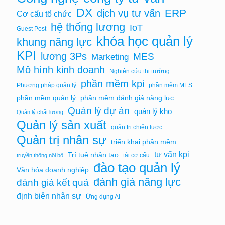
DX
ERP
dịch vụ tư vấn
Cơ cấu tổ chức
hệ thống lương
IoT
Guest Post
khóa học quản lý
khung năng lực
KPI
lương 3Ps
MES
Marketing
Mô hình kinh doanh
Nghiên cứu thị trường
phần mềm kpi
Phương pháp quản lý
phần mềm MES
phần mềm quản lý
phần mềm đánh giá năng lực
Quản lý dự án
quản lý kho
Quản lý chất lượng
Quản lý sản xuất
quản trị chiến lược
Quản trị nhân sự
triển khai phần mềm
tư vấn kpi
Trí tuệ nhân tạo
tái cơ cấu
truyền thông nội bộ
đào tạo quản lý
Văn hóa doanh nghiệp
đánh giá năng lực
đánh giá kết quả
định biên nhân sự
Ứng dụng AI