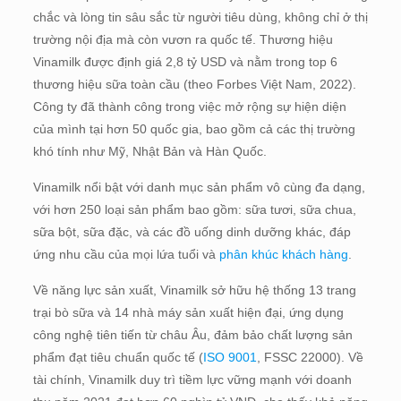
chắc và lòng tin sâu sắc từ người tiêu dùng, không chỉ ở thị
trường nội địa mà còn vươn ra quốc tế.
Thương hiệu
Vinamilk được định giá 2,8 tỷ USD và nằm trong top 6
thương hiệu sữa toàn cầu (theo Forbes Việt Nam, 2022).
Công ty đã thành công trong việc mở rộng sự hiện diện
của mình tại hơn 50 quốc gia, bao gồm cả các thị trường
khó tính như Mỹ, Nhật Bản và Hàn Quốc.
Vinamilk nổi bật với danh mục sản phẩm vô cùng đa dạng,
với hơn 250 loại sản phẩm bao gồm: sữa tươi, sữa chua,
sữa bột, sữa đặc, và các đồ uống dinh dưỡng khác, đáp
ứng nhu cầu của mọi lứa tuổi và
phân khúc khách hàng
.
Về năng lực sản xuất, Vinamilk sở hữu hệ thống 13 trang
trại bò sữa và 14 nhà máy sản xuất hiện đại, ứng dụng
công nghệ tiên tiến từ châu Âu, đảm bảo chất lượng sản
phẩm đạt tiêu chuẩn quốc tế (
ISO 9001
, FSSC 22000). Về
tài chính, Vinamilk duy trì tiềm lực vững mạnh với doanh