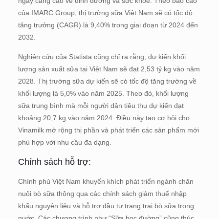
ngày càng cao về dinh dưỡng và sức khỏe. Theo báo cáo
của IMARC Group, thị trường sữa Việt Nam sẽ có tốc độ
tăng trưởng (CAGR) là 9,40% trong giai đoạn từ 2024 đến
2032.
Nghiên cứu của Statista cũng chỉ ra rằng, dự kiến khối
lượng sản xuất sữa tại Việt Nam sẽ đạt 2,53 tỷ kg vào năm
2028. Thị trường sữa dự kiến sẽ có tốc độ tăng trưởng về
khối lượng là 5,0% vào năm 2025. Theo đó, khối lượng
sữa trung bình mà mỗi người dân tiêu thụ dự kiến đạt
khoảng 20,7 kg vào năm 2024. Điều này tạo cơ hội cho
Vinamilk mở rộng thị phần và phát triển các sản phẩm mới
phù hợp với nhu cầu đa dạng.
Chính sách hỗ trợ:
Chính phủ Việt Nam khuyến khích phát triển ngành chăn
nuôi bò sữa thông qua các chính sách giảm thuế nhập
khẩu nguyên liệu và hỗ trợ đầu tư trang trại bò sữa trong
nước. Các chương trình như “Sữa học đường” cũng thúc