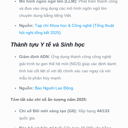
Mô hình ngôn ngữ lớn (LLM):
Phát triển thành công
và đưa vào ứng dụng các mô hình ngôn ngữ lớn
chuyên dụng bằng tiếng Việt.
Nguồn:
Tạp chí Khoa học & Công nghệ (Tổng thuật
hội nghị tổng kết 2025)
.
Thành tựu Y tế và Sinh học
Giám định ADN:
Ứng dụng thành công công nghệ
giải trình tự gen thế hệ mới (NGS) giúp xác định danh
tính hài cốt liệt sĩ với độ chính xác cao ngay cả với
mẫu bị phân hủy mạnh.
Nguồn:
Báo Người Lao Động
.
Tóm tắt các chỉ số ấn tượng năm 2025:
Chỉ số Đổi mới sáng tạo (GII):
Xếp hạng
44/133
quốc gia.
Bảo hộ sở hữu trí tuệ:
Cấp hơn 40.000 văn bằng