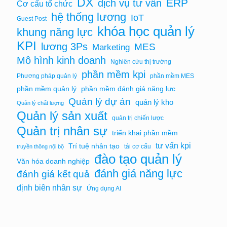
DX
ERP
dịch vụ tư vấn
Cơ cấu tổ chức
hệ thống lương
IoT
Guest Post
khóa học quản lý
khung năng lực
KPI
lương 3Ps
MES
Marketing
Mô hình kinh doanh
Nghiên cứu thị trường
phần mềm kpi
Phương pháp quản lý
phần mềm MES
phần mềm quản lý
phần mềm đánh giá năng lực
Quản lý dự án
quản lý kho
Quản lý chất lượng
Quản lý sản xuất
quản trị chiến lược
Quản trị nhân sự
triển khai phần mềm
tư vấn kpi
Trí tuệ nhân tạo
tái cơ cấu
truyền thông nội bộ
đào tạo quản lý
Văn hóa doanh nghiệp
đánh giá năng lực
đánh giá kết quả
định biên nhân sự
Ứng dụng AI