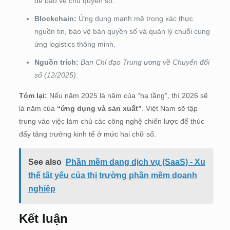
để bảo vệ chủ quyền số.
Blockchain:
Ứng dụng mạnh mẽ trong xác thực
nguồn tin, bảo vệ bản quyền số và quản lý chuỗi cung
ứng logistics thông minh.
Nguồn trích:
Ban Chỉ đạo Trung ương về Chuyển đổi
số (12/2025)
.
Tóm lại:
Nếu năm 2025 là năm của “hạ tầng”, thì 2026 sẽ
là năm của
“ứng dụng và sản xuất”
. Việt Nam sẽ tập
trung vào việc làm chủ các công nghệ chiến lược để thúc
đẩy tăng trưởng kinh tế ở mức hai chữ số.
See also
Phần mềm dạng dịch vụ (SaaS) - Xu
thế tất yếu của thị trường phần mềm doanh
nghiệp
Kết luận