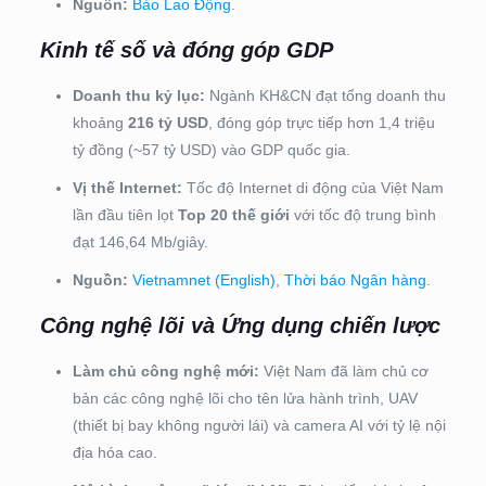
Nguồn:
Báo Lao Động
.
Kinh tế số và đóng góp GDP
Doanh thu kỷ lục:
Ngành KH&CN đạt tổng doanh thu
khoảng
216 tỷ USD
, đóng góp trực tiếp hơn 1,4 triệu
tỷ đồng (~57 tỷ USD) vào GDP quốc gia.
Vị thế Internet:
Tốc độ Internet di động của Việt Nam
lần đầu tiên lọt
Top 20 thế giới
với tốc độ trung bình
đạt 146,64 Mb/giây.
Nguồn:
Vietnamnet (English)
,
Thời báo Ngân hàng
.
Công nghệ lõi và Ứng dụng chiến lược
Làm chủ công nghệ mới:
Việt Nam đã làm chủ cơ
bản các công nghệ lõi cho tên lửa hành trình, UAV
(thiết bị bay không người lái) và camera AI với tỷ lệ nội
địa hóa cao.