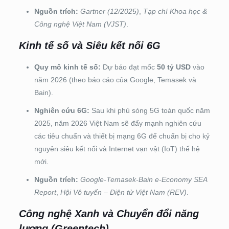
Nguồn trích:
Gartner (12/2025)
,
Tạp chí Khoa học &
Công nghệ Việt Nam (VJST)
.
Kinh tế số và Siêu kết nối 6G
Quy mô kinh tế số:
Dự báo đạt mốc
50 tỷ USD
vào
năm 2026 (theo báo cáo của Google, Temasek và
Bain).
Nghiên cứu 6G:
Sau khi phủ sóng 5G toàn quốc năm
2025, năm 2026 Việt Nam sẽ đẩy mạnh nghiên cứu
các tiêu chuẩn và thiết bị mạng 6G để chuẩn bị cho kỷ
nguyên siêu kết nối và Internet vạn vật (IoT) thế hệ
mới.
Nguồn trích:
Google-Temasek-Bain e-Economy SEA
Report
,
Hội Vô tuyến – Điện tử Việt Nam (REV)
.
Công nghệ Xanh và Chuyển đổi năng
lượng (Greentech)