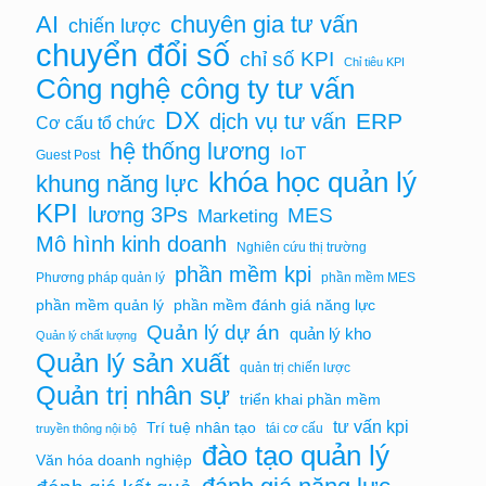
chuyên gia tư vấn
AI
chiến lược
chuyển đổi số
chỉ số KPI
Chỉ tiêu KPI
Công nghệ
công ty tư vấn
DX
ERP
dịch vụ tư vấn
Cơ cấu tổ chức
hệ thống lương
IoT
Guest Post
khóa học quản lý
khung năng lực
KPI
lương 3Ps
MES
Marketing
Mô hình kinh doanh
Nghiên cứu thị trường
phần mềm kpi
Phương pháp quản lý
phần mềm MES
phần mềm quản lý
phần mềm đánh giá năng lực
Quản lý dự án
quản lý kho
Quản lý chất lượng
Quản lý sản xuất
quản trị chiến lược
Quản trị nhân sự
triển khai phần mềm
tư vấn kpi
Trí tuệ nhân tạo
tái cơ cấu
truyền thông nội bộ
đào tạo quản lý
Văn hóa doanh nghiệp