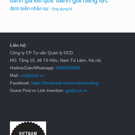
đánh giá năng lực
đánh giá kết quả
định biên nhân sự
Ứng dụng AI
Liên hệ:
Công ty CP Tư vấn Quản lý OCD
HO: Tầng 15, 48 Tố Hữu, Nam Từ Liêm, Hà nội
Hotline/Zalo/Whatsapp:
0886595688
Mail:
ocd@ocd.vn
Facebook:
https://facebook.com/ocdconsulting
Guest Post or Link Insertion:
gp@ocd.vn