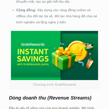
khuyến mãi, tạo sự gắn kết lâu dài.
Cộng đồng:
Xây dựng các cộng đồng online và
offline cho đối tác tài xế, đối tác nhà hàng để chia sẻ
kinh nghiệm và lắng nghe ý kiến.
Chương trình GrabRewards
Dòng doanh thu (Revenue Streams)
Đây là yếu tố sống còn của mọi doanh nghiệp. Mô hình