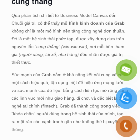
cùng thắng
Qua phân tích chi tiết từ Business Model Canvas đến
Chuỗi giá trị, có thể thấy
mô hình kinh doanh của Grab
không chỉ là một mô hình nền tảng công nghệ đơn thuần.
Đó là một hệ sinh thái phức tạp, được xây dựng dựa trên
nguyên tắc
“cùng thắng” (win-win-win),
nơi mỗi bên tham
gia
(người dùng, tài xế, nhà hàng)
đều nhận được giá trị
thiết thực.
Sức mạnh của Grab nằm ở khả năng kết nối cung và cầu
một cách hiệu quả, tận dụng triệt để hiệu ứng mạng lưới
và sức mạnh của dữ liệu. Bằng cách liên tục mở rộng sang
các lĩnh vực mới như giao hàng, đi chợ, và đặc biệt là công
nghệ tài chính (fintech), Grab đã thành công trong việc
“khóa chân” người dùng trong hệ sinh thái của mình, tạo
ra một rào cản cạnh tranh gần như không thể bị xuyên
thủng.