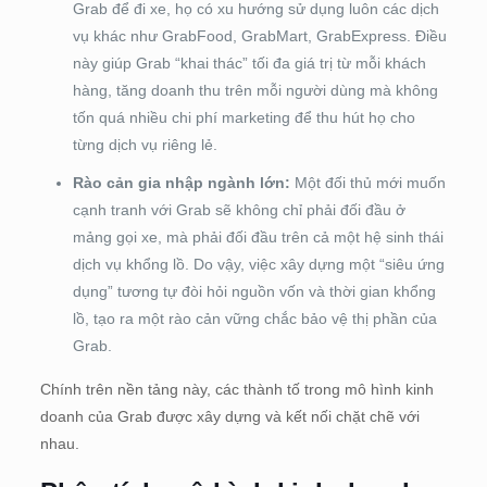
Grab để đi xe, họ có xu hướng sử dụng luôn các dịch
vụ khác như GrabFood, GrabMart, GrabExpress. Điều
này giúp Grab “khai thác” tối đa giá trị từ mỗi khách
hàng, tăng doanh thu trên mỗi người dùng mà không
tốn quá nhiều chi phí marketing để thu hút họ cho
từng dịch vụ riêng lẻ.
Rào cản gia nhập ngành lớn:
Một đối thủ mới muốn
cạnh tranh với Grab sẽ không chỉ phải đối đầu ở
mảng gọi xe, mà phải đối đầu trên cả một hệ sinh thái
dịch vụ khổng lồ. Do vậy, việc xây dựng một “siêu ứng
dụng” tương tự đòi hỏi nguồn vốn và thời gian khổng
lồ, tạo ra một rào cản vững chắc bảo vệ thị phần của
Grab.
Chính trên nền tảng này, các thành tố trong mô hình kinh
doanh của Grab được xây dựng và kết nối chặt chẽ với
nhau.