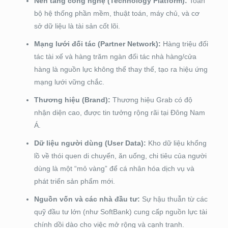
Nền tảng công nghệ (Technology Platform):
Toàn
bộ hệ thống phần mềm, thuật toán, máy chủ, và cơ
sở dữ liệu là tài sản cốt lõi.
Mạng lưới đối tác (Partner Network):
Hàng triệu đối
tác tài xế và hàng trăm ngàn đối tác nhà hàng/cửa
hàng là nguồn lực không thể thay thế, tạo ra hiệu ứng
mạng lưới vững chắc.
Thương hiệu (Brand):
Thương hiệu Grab có độ
nhận diện cao, được tin tưởng rộng rãi tại Đông Nam
Á.
Dữ liệu người dùng (User Data):
Kho dữ liệu khổng
lồ về thói quen di chuyển, ăn uống, chi tiêu của người
dùng là một “mỏ vàng” để cá nhân hóa dịch vụ và
phát triển sản phẩm mới.
Nguồn vốn và các nhà đầu tư:
Sự hậu thuẫn từ các
quỹ đầu tư lớn (như SoftBank) cung cấp nguồn lực tài
chính dồi dào cho việc mở rộng và cạnh tranh.