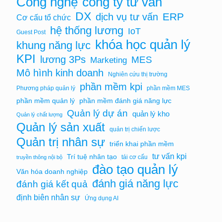
Công nghệ
công ty tư vấn
DX
ERP
dịch vụ tư vấn
Cơ cấu tổ chức
hệ thống lương
IoT
Guest Post
khóa học quản lý
khung năng lực
KPI
lương 3Ps
MES
Marketing
Mô hình kinh doanh
Nghiên cứu thị trường
phần mềm kpi
Phương pháp quản lý
phần mềm MES
phần mềm quản lý
phần mềm đánh giá năng lực
Quản lý dự án
quản lý kho
Quản lý chất lượng
Quản lý sản xuất
quản trị chiến lược
Quản trị nhân sự
triển khai phần mềm
tư vấn kpi
Trí tuệ nhân tạo
tái cơ cấu
truyền thông nội bộ
đào tạo quản lý
Văn hóa doanh nghiệp
đánh giá năng lực
đánh giá kết quả
định biên nhân sự
Ứng dụng AI