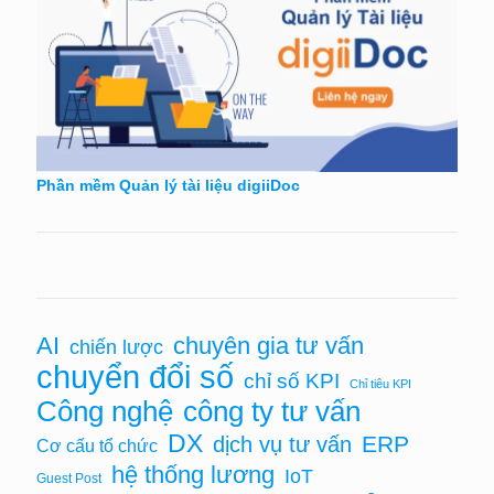
Phần mềm Quản lý tài liệu digiiDoc
AI
chuyên gia tư vấn
chiến lược
chuyển đổi số
chỉ số KPI
Chỉ tiêu KPI
Công nghệ
công ty tư vấn
DX
ERP
dịch vụ tư vấn
Cơ cấu tổ chức
hệ thống lương
IoT
Guest Post