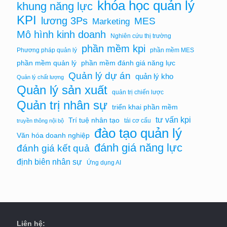
khóa học quản lý
khung năng lực
KPI
lương 3Ps
MES
Marketing
Mô hình kinh doanh
Nghiên cứu thị trường
phần mềm kpi
Phương pháp quản lý
phần mềm MES
phần mềm quản lý
phần mềm đánh giá năng lực
Quản lý dự án
quản lý kho
Quản lý chất lượng
Quản lý sản xuất
quản trị chiến lược
Quản trị nhân sự
triển khai phần mềm
tư vấn kpi
Trí tuệ nhân tạo
tái cơ cấu
truyền thông nội bộ
đào tạo quản lý
Văn hóa doanh nghiệp
đánh giá năng lực
đánh giá kết quả
định biên nhân sự
Ứng dụng AI
Liên hệ: