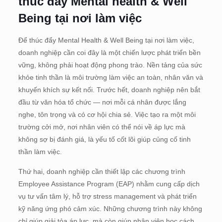
thúc đẩy Mental health & Well
Being tại nơi làm việc
Để thúc đẩy Mental Health & Well Being tại nơi làm việc,
doanh nghiệp cần coi đây là một chiến lược phát triển bền
vững, không phải hoạt động phong trào. Nền tảng của sức
khỏe tinh thần là môi trường làm việc an toàn, nhân văn và
khuyến khích sự kết nối. Trước hết, doanh nghiệp nên bắt
đầu từ văn hóa tổ chức — nơi mỗi cá nhân được lắng
nghe, tôn trọng và có cơ hội chia sẻ. Việc tạo ra một môi
trường cởi mở, nơi nhân viên có thể nói về áp lực mà
không sợ bị đánh giá, là yếu tố cốt lõi giúp củng cố tinh
thần làm việc.
Thứ hai, doanh nghiệp cần thiết lập các chương trình
Employee Assistance Program (EAP) nhằm cung cấp dịch
vụ tư vấn tâm lý, hỗ trợ stress management và phát triển
kỹ năng ứng phó cảm xúc. Những chương trình này không
chỉ giúp giải tỏa áp lực, mà còn giúp nhân viên học cách