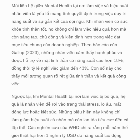
Mối liên hệ giữa Mental Health tại nơi làm việc và hiệu suất
nhân viên là yếu tố mang tính quyết định trong việc duy trì
năng suất và sự gắn kết của đội ngũ. Khi nhân viên có sức
khỏe tinh thần tốt, họ không chỉ làm việc hiệu quả hơn mà
còn sáng tạo, chủ động và kiên định hơn trong việc đạt
mục tiêu chung của doanh nghiệp. Theo báo cáo của
Gallup (2023), những nhân viên cảm thấy hạnh phúc và
được hỗ trợ về mặt tinh thần có năng suất cao hơn 18%,
đồng thời tỷ lệ nghỉ việc giảm đến 43%. Con số này cho
thấy mối tương quan rõ rệt giữa tinh thần và kết quả công
việc.
Ngược lại, khi Mental Health tại nơi làm việc bị bỏ qua, hệ
quả là nhân viên dễ rơi vào trạng thái stress, lo âu, mất
động lực hoặc kiệt sức. Những biểu hiện này không chỉ
làm giảm hiệu suất cá nhân mà còn lan tỏa tiêu cực đến cả
tập thể. Các nghiên cứu của WHO chỉ ra rằng mỗi năm thế
giới thiệt hại hơn 1 nghìn tỷ USD do năng suất lao động