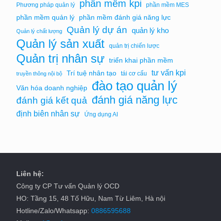
phần mềm kpi
Phương pháp quản lý
phần mềm MES
phần mềm quản lý
phần mềm đánh giá năng lực
Quản lý dự án
quản lý kho
Quản lý chất lượng
Quản lý sản xuất
quản trị chiến lược
Quản trị nhân sự
triển khai phần mềm
tư vấn kpi
Trí tuệ nhân tạo
tái cơ cấu
truyền thông nội bộ
đào tạo quản lý
Văn hóa doanh nghiệp
đánh giá năng lực
đánh giá kết quả
định biên nhân sự
Ứng dụng AI
Liên hệ:
Công ty CP Tư vấn Quản lý OCD
HO: Tầng 15, 48 Tố Hữu, Nam Từ Liêm, Hà nội
Hotline/Zalo/Whatsapp:
0886595688