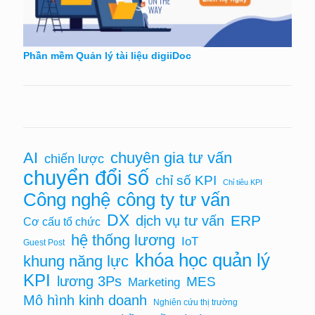
Phần mềm Quản lý tài liệu digiiDoc
chuyên gia tư vấn
AI
chiến lược
chuyển đổi số
chỉ số KPI
Chỉ tiêu KPI
Công nghệ
công ty tư vấn
DX
ERP
dịch vụ tư vấn
Cơ cấu tổ chức
hệ thống lương
IoT
Guest Post
khóa học quản lý
khung năng lực
KPI
lương 3Ps
MES
Marketing
Mô hình kinh doanh
Nghiên cứu thị trường