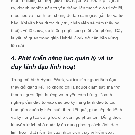
team building kết hợp giữa trực tuyến và trực tiếp. Ngoài
ra, doanh nghiệp nên truyền thông liên tục về giá trị cốt lõi,
mục tiêu và thành tựu chung để tạo cảm giác gắn bó và tự
hào. Khi văn hóa được duy trì, nhân viên sẽ cảm thấy họ
thuộc về tổ chức, dù không ngồi cùng một văn phòng. Đây
là yếu tố quan trọng giúp Hybrid Work trở nên bền vững
lâu dài.
4. Phát triển năng lực quản lý và tư
duy lãnh đạo linh hoạt
Trong mô hình Hybrid Work, vai trò của người lãnh đạo
thay đổi đáng kể. Họ không chỉ là người giám sát, mà trở
thành người định hướng và truyền cảm hứng. Doanh
nghiệp cần đầu tư vào đào tạo kỹ năng lãnh đạo từ xa,
bao gồm quản lý hiệu suất theo kết quả, giao tiếp đa kênh
và kỹ năng tạo động lực cho đội ngũ phân tán. Đồng thời,
khuyến khích nhà quản lý áp dụng phong cách lãnh đạo
linh hoạt, đặt niềm tin vào nhân viên thay vì kiểm soát