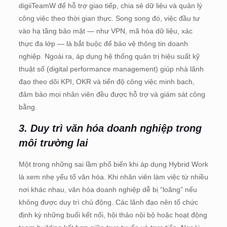
digiiTeamW để hỗ trợ giao tiếp, chia sẻ dữ liệu và quản lý
công việc theo thời gian thực. Song song đó, việc đầu tư
vào hạ tầng bảo mật — như VPN, mã hóa dữ liệu, xác
thực đa lớp — là bắt buộc để bảo vệ thông tin doanh
nghiệp. Ngoài ra, áp dụng hệ thống quản trị hiệu suất kỹ
thuật số (digital performance management) giúp nhà lãnh
đạo theo dõi KPI, OKR và tiến độ công việc minh bạch,
đảm bảo mọi nhân viên đều được hỗ trợ và giám sát công
bằng.
3. Duy trì văn hóa doanh nghiệp trong
môi trường lai
Một trong những sai lầm phổ biến khi áp dụng Hybrid Work
là xem nhẹ yếu tố văn hóa. Khi nhân viên làm việc từ nhiều
nơi khác nhau, văn hóa doanh nghiệp dễ bị “loãng” nếu
không được duy trì chủ động. Các lãnh đạo nên tổ chức
định kỳ những buổi kết nối, hội thảo nội bộ hoặc hoạt động