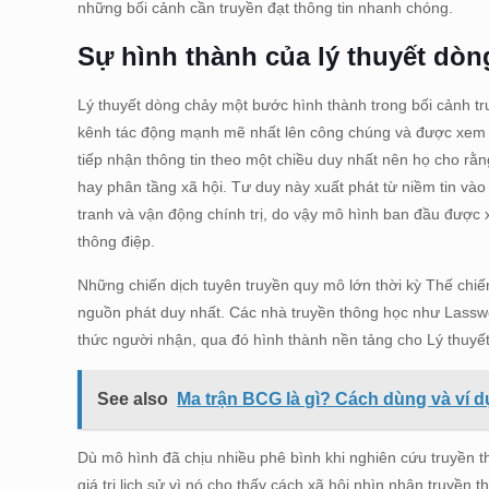
những bối cảnh cần truyền đạt thông tin nhanh chóng.
Sự hình thành của lý thuyết dò
Lý thuyết dòng chảy một bước hình thành trong bối cảnh tr
kênh tác động mạnh mẽ nhất lên công chúng và được xem 
tiếp nhận thông tin theo một chiều duy nhất nên họ cho rằn
hay phân tầng xã hội. Tư duy này xuất phát từ niềm tin vào
tranh và vận động chính trị, do vậy mô hình ban đầu được
thông điệp.
Những chiến dịch tuyên truyền quy mô lớn thời kỳ Thế chiế
nguồn phát duy nhất. Các nhà truyền thông học như Lasswe
thức người nhận, qua đó hình thành nền tảng cho Lý thuy
See also
Ma trận BCG là gì? Cách dùng và ví d
Dù mô hình đã chịu nhiều phê bình khi nghiên cứu truyền t
giá trị lịch sử vì nó cho thấy cách xã hội nhìn nhận truyề