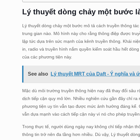
Lý thuyết dòng chảy một bước l
Lý thuyết dòng chảy một bước mô tả cách truyền thông tác
trung gian nào. Mô hình này cho rằng thông điệp được tru
lập tức dựa trên sức mạnh của kênh truyền thông. Khái niệ
in, radio và truyền hình nắm quyền kiểm soát hầu hết dòng
của các phương tiện này.
See also
Lý thuyết MRT của Daft - Ý nghĩa và 
Mặc dù môi trường truyền thông hiện nay đã thay đổi sâu rộ
dịch tiếp cận quy mô lớn. Nhiều nghiên cứu gần đây chỉ ra 
phương tiện uy tín vẫn tạo được mức ảnh hưởng đáng kể. C
vẫn dựa mạnh vào cách tiếp cận này vì nó cho phép truyền
Trong thực tế, người dùng ngày nay không chỉ tiếp nhận thô
thông tin trở nên đa tầng hơn nhiều. Dù vậy, Lý thuyết dò