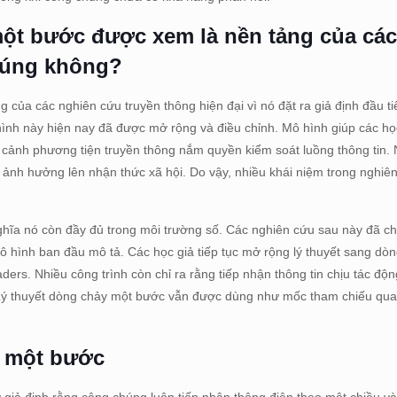
 một bước được xem là nền tảng của cá
 đúng không?
của các nghiên cứu truyền thông hiện đại vì nó đặt ra giả định đầu ti
ình này hiện nay đã được mở rộng và điều chỉnh. Mô hình giúp các họ
i cảnh phương tiện truyền thông nắm quyền kiểm soát luồng thông tin. N
 ảnh hưởng lên nhận thức xã hội. Do vậy, nhiều khái niệm trong nghiên
ghĩa nó còn đầy đủ trong môi trường số. Các nghiên cứu sau này đã c
 hình ban đầu mô tả. Các học giả tiếp tục mở rộng lý thuyết sang dòn
eaders. Nhiều công trình còn chỉ ra rằng tiếp nhận thông tin chịu tác độ
 Lý thuyết dòng chảy một bước vẫn được dùng như mốc tham chiếu qua
y một bước