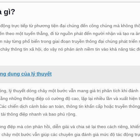
à gì?
 động trực tiếp từ phương tiện đại chúng đến công chúng mà không th
yền theo một tuyến thẳng, đi từ nguồn phát đến người nhận và tạo ra 
m này từng phổ biến trong giai đoạn truyền thông đại chúng phát triển
 chảy thông tin xã hội, do vậy nó phản ánh niềm tin vào khả năng tác
ứng dụng của lý thuyết
ng, lý thuyết dòng chảy một bước vẫn mang giá trị phân tích khi đánh 
rằng những thông điệp có cường độ cao, lặp lại nhiều lần và xuất hiện 
ác chiến dịch cảnh báo an toàn, thông tin khẩn cấp hoặc truyền thôn
 tải thông điệp nhanh và bao phủ rộng.
ng điệp mà còn phản hồi, diễn giải và chia sẻ lại theo cách riêng, khi
ng chảy một bước vẫn giúp các chuyên gia đánh giá mức độ tác động trự