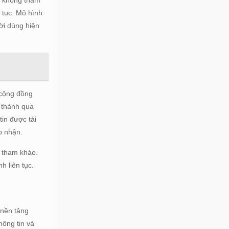
à không tham
 tục. Mô hình
ời dùng hiện
 cộng đồng
h thành qua
tin được tái
p nhận.
n tham khảo.
h liên tục.
 nền tảng
hông tin và