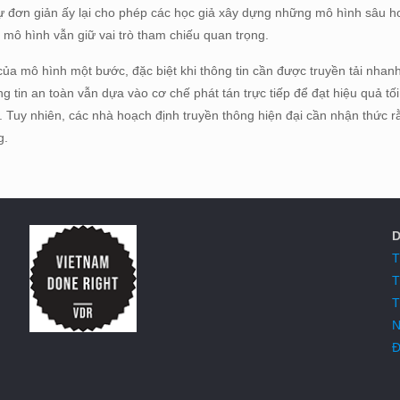
ự đơn giản ấy lại cho phép các học giả xây dựng những mô hình sâu hơ
y mô hình vẫn giữ vai trò tham chiếu quan trọng.
ủa mô hình một bước, đặc biệt khi thông tin cần được truyền tải nhanh
 tin an toàn vẫn dựa vào cơ chế phát tán trực tiếp để đạt hiệu quả tối
nh. Tuy nhiên, các nhà hoạch định truyền thông hiện đại cần nhận thức 
ng.
D
T
T
T
N
Đ