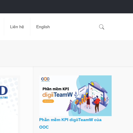
Liên hệ
English
Phần mềm KPI digiiTeamW của
OOC