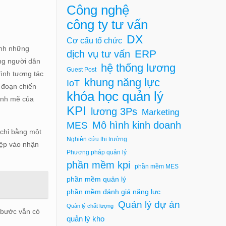
Công nghệ
công ty tư vấn
DX
Cơ cấu tổ chức
ành những
ERP
dịch vụ tư vấn
ng người dân
hệ thống lương
Guest Post
rình tương tác
khung năng lực
IoT
i đoạn chiến
khóa học quản lý
mạnh mẽ của
KPI
lương 3Ps
Marketing
Mô hình kinh doanh
MES
 chỉ bằng một
Nghiên cứu thị trường
iệp vào nhận
Phương pháp quản lý
phần mềm kpi
phần mềm MES
phần mềm quản lý
phần mềm đánh giá năng lực
Quản lý dự án
Quản lý chất lượng
t bước vẫn có
quản lý kho