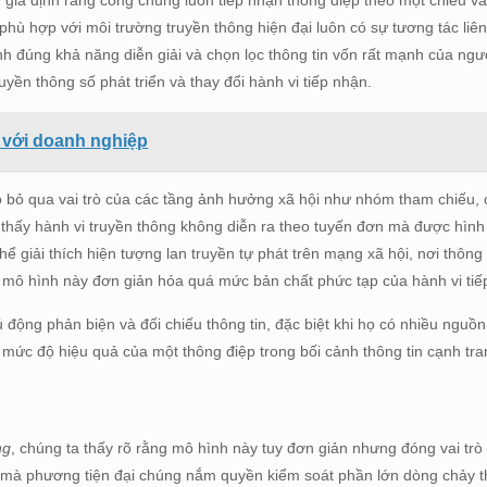
giả định rằng công chúng luôn tiếp nhận thông điệp theo một chiều v
phù hợp với môi trường truyền thông hiện đại luôn có sự tương tác liên
đúng khả năng diễn giải và chọn lọc thông tin vốn rất mạnh của ngư
uyền thông số phát triển và thay đổi hành vi tiếp nhận.
g với doanh nghiệp
ó bỏ qua vai trò của các tầng ảnh hưởng xã hội như nhóm tham chiếu,
 thấy hành vi truyền thông không diễn ra theo tuyến đơn mà được hìn
 giải thích hiện tượng lan truyền tự phát trên mạng xã hội, nơi thông 
g mô hình này đơn giản hóa quá mức bản chất phức tạp của hành vi tiế
động phản biện và đối chiếu thông tin, đặc biệt khi họ có nhiều nguồ
ức độ hiệu quả của một thông điệp trong bối cảnh thông tin cạnh tran
ng
, chúng ta thấy rõ rằng mô hình này tuy đơn giản nhưng đóng vai trò
ỳ mà phương tiện đại chúng nắm quyền kiểm soát phần lớn dòng chảy t