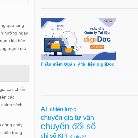
ông qua tầng
ảnh hưởng ngay
 mạnh khi báo
 động mạnh mẽ
Phần mềm Quản lý tài liệu digiiDoc
giá các chiến
trên các
g chính sách
AI
chiến lược
chuyên gia tư vấn
chuyển đổi số
ến dòng chảy
c tiếp trong
chỉ số KPI
Chỉ tiêu KPI