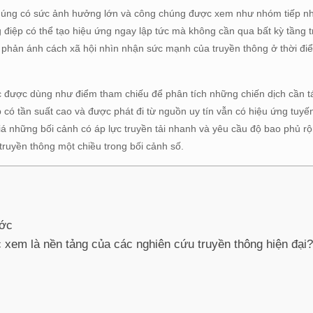
 chúng có sức ảnh hưởng lớn và công chúng được xem như nhóm tiếp nh
g điệp có thể tạo hiệu ứng ngay lập tức mà không cần qua bất kỳ tầng 
 nó phản ánh cách xã hội nhìn nhận sức mạnh của truyền thông ở thời đi
ục được dùng như điểm tham chiếu để phân tích những chiến dịch cần t
có tần suất cao và được phát đi từ nguồn uy tín vẫn có hiệu ứng tuyến
giá những bối cảnh có áp lực truyền tải nhanh và yêu cầu độ bao phủ r
truyền thông một chiều trong bối cảnh số.
ước
 xem là nền tảng của các nghiên cứu truyền thông hiện đại