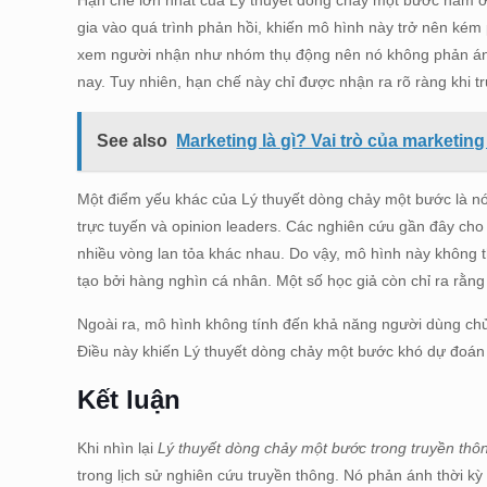
Hạn chế lớn nhất của Lý thuyết dòng chảy một bước nằm ở 
gia vào quá trình phản hồi, khiến mô hình này trở nên kém 
xem người nhận như nhóm thụ động nên nó không phản ánh 
nay. Tuy nhiên, hạn chế này chỉ được nhận ra rõ ràng khi tr
See also
Marketing là gì? Vai trò của marketin
Một điểm yếu khác của Lý thuyết dòng chảy một bước là n
trực tuyến và opinion leaders. Các nghiên cứu gần đây cho
nhiều vòng lan tỏa khác nhau. Do vậy, mô hình này không thể
tạo bởi hàng nghìn cá nhân. Một số học giả còn chỉ ra rằn
Ngoài ra, mô hình không tính đến khả năng người dùng chủ 
Điều này khiến Lý thuyết dòng chảy một bước khó dự đoán m
Kết luận
Khi nhìn lại
Lý thuyết dòng chảy một bước trong truyền thô
trong lịch sử nghiên cứu truyền thông. Nó phản ánh thời k