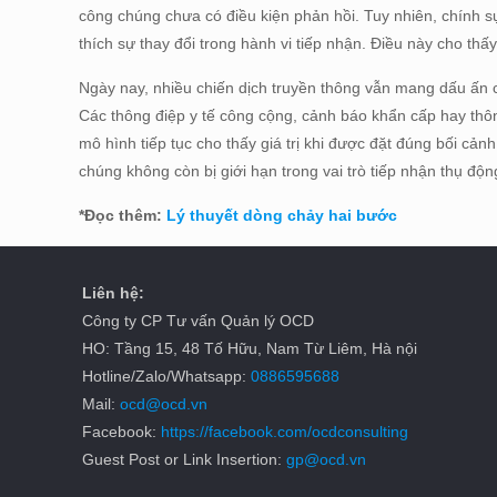
công chúng chưa có điều kiện phản hồi. Tuy nhiên, chính s
thích sự thay đổi trong hành vi tiếp nhận. Điều này cho thấ
Ngày nay, nhiều chiến dịch truyền thông vẫn mang dấu ấn c
Các thông điệp y tế công cộng, cảnh báo khẩn cấp hay thông
mô hình tiếp tục cho thấy giá trị khi được đặt đúng bối cả
chúng không còn bị giới hạn trong vai trò tiếp nhận thụ độ
*Đọc thêm:
Lý thuyết dòng chảy hai bước
Liên hệ:
Công ty CP Tư vấn Quản lý OCD
HO: Tầng 15, 48 Tố Hữu, Nam Từ Liêm, Hà nội
Hotline/Zalo/Whatsapp:
0886595688
Mail:
ocd@ocd.vn
Facebook:
https://facebook.com/ocdconsulting
Guest Post or Link Insertion:
gp@ocd.vn