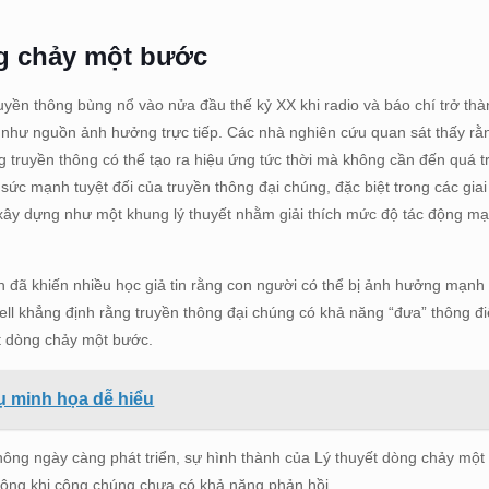
ng chảy một bước
uyền thông bùng nổ vào nửa đầu thế kỷ XX khi radio và báo chí trở th
như nguồn ảnh hưởng trực tiếp. Các nhà nghiên cứu quan sát thấy rằ
g truyền thông có thể tạo ra hiệu ứng tức thời mà không cần đến quá t
 sức mạnh tuyệt đối của truyền thông đại chúng, đặc biệt trong các gia
 xây dựng như một khung lý thuyết nhằm giải thích mức độ tác động 
n đã khiến nhiều học giả tin rằng con người có thể bị ảnh hưởng mạnh
ll khẳng định rằng truyền thông đại chúng có khả năng “đưa” thông đ
ết dòng chảy một bước.
ụ minh họa dễ hiểu
hông ngày càng phát triển, sự hình thành của Lý thuyết dòng chảy mộ
n thông khi công chúng chưa có khả năng phản hồi.