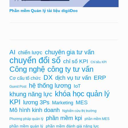
Phần mềm Quản lý tài liệu digiiDoc
chuyên gia tư vấn
AI
chiến lược
chuyển đổi số
chỉ số KPI
Chỉ tiêu KPI
Công nghệ
công ty tư vấn
DX
ERP
dịch vụ tư vấn
Cơ cấu tổ chức
hệ thống lương
IoT
Guest Post
khóa học quản lý
khung năng lực
KPI
lương 3Ps
MES
Marketing
Mô hình kinh doanh
Nghiên cứu thị trường
phần mềm kpi
Phương pháp quản lý
phần mềm MES
phần mềm quản lý
phần mềm đánh giá năng lực