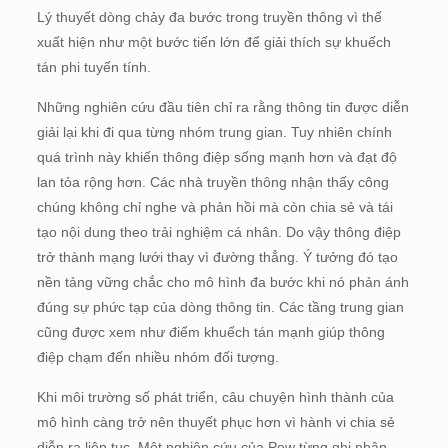
Lý thuyết dòng chảy đa bước trong truyền thông vì thế
xuất hiện như một bước tiến lớn để giải thích sự khuếch
tán phi tuyến tính.
Những nghiên cứu đầu tiên chỉ ra rằng thông tin được diễn
giải lại khi đi qua từng nhóm trung gian. Tuy nhiên chính
quá trình này khiến thông điệp sống mạnh hơn và đạt độ
lan tỏa rộng hơn. Các nhà truyền thông nhận thấy công
chúng không chỉ nghe và phản hồi mà còn chia sẻ và tái
tạo nội dung theo trải nghiệm cá nhân. Do vậy thông điệp
trở thành mạng lưới thay vì đường thẳng. Ý tưởng đó tạo
nền tảng vững chắc cho mô hình đa bước khi nó phản ánh
đúng sự phức tạp của dòng thông tin. Các tầng trung gian
cũng được xem như điểm khuếch tán mạnh giúp thông
điệp chạm đến nhiều nhóm đối tượng.
Khi môi trường số phát triển, câu chuyện hình thành của
mô hình càng trở nên thuyết phục hơn vì hành vi chia sẻ
diễn ra liên tục. Một nghiên cứu của Pew từng ghi nhận