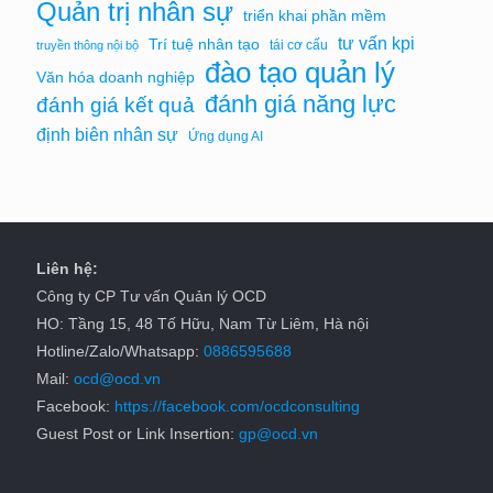
Quản trị nhân sự
triển khai phần mềm
tư vấn kpi
Trí tuệ nhân tạo
tái cơ cấu
truyền thông nội bộ
đào tạo quản lý
Văn hóa doanh nghiệp
đánh giá năng lực
đánh giá kết quả
định biên nhân sự
Ứng dụng AI
Liên hệ:
Công ty CP Tư vấn Quản lý OCD
HO: Tầng 15, 48 Tố Hữu, Nam Từ Liêm, Hà nội
Hotline/Zalo/Whatsapp:
0886595688
Mail:
ocd@ocd.vn
Facebook:
https://facebook.com/ocdconsulting
Guest Post or Link Insertion:
gp@ocd.vn