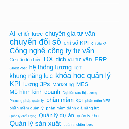
AI
chuyên gia tư vấn
chiến lược
chuyển đổi số
chỉ số KPI
Chỉ tiêu KPI
Công nghệ
công ty tư vấn
DX
ERP
dịch vụ tư vấn
Cơ cấu tổ chức
hệ thống lương
IoT
Guest Post
khóa học quản lý
khung năng lực
KPI
lương 3Ps
MES
Marketing
Mô hình kinh doanh
Nghiên cứu thị trường
phần mềm kpi
Phương pháp quản lý
phần mềm MES
phần mềm quản lý
phần mềm đánh giá năng lực
Quản lý dự án
quản lý kho
Quản lý chất lượng
Quản lý sản xuất
quản trị chiến lược