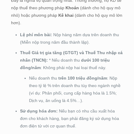
Đây là nghĩa vụ quan trọng nhất. Thông thường, hộ KD sẽ
nộp thuế theo phương pháp
Khoán
(dành cho hộ quy mô
nhỏ) hoặc phương pháp
Kê khai
(dành cho hộ quy mô lớn
hơn).
Lệ phí môn bài:
Nộp hàng năm dựa trên doanh thu
(Miễn nộp trong năm đầu thành lập).
Thuế Giá trị gia tăng (GTGT) và Thuế Thu nhập cá
nhân (TNCN):
* Nếu doanh thu
dưới 100 triệu
đồng/năm
: Không phải nộp hai loại thuế này.
Nếu doanh thu
trên 100 triệu đồng/năm
: Nộp
theo tỷ lệ % trên doanh thu tùy theo ngành nghề
(ví dụ: Phân phối, cung cấp hàng hóa là 1.5%;
Dịch vụ, ăn uống là 4.5%…).
Sử dụng hóa đơn:
Nếu bạn có nhu cầu xuất hóa
đơn cho khách hàng, bạn phải đăng ký sử dụng hóa
đơn điện tử với cơ quan thuế.