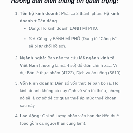
Hướng dẫn điền thông tin quan trọng:
Tên hộ kinh doanh:
Phải có 2 thành phần:
Hộ kinh
doanh + Tên riêng
.
Đúng:
Hộ kinh doanh BÁNH MÌ PHỐ.
Sai:
Công ty BÁNH MÌ PHỐ (Dùng từ “Công ty”
sẽ bị từ chối hồ sơ).
Ngành nghề:
Bạn nên tra cứu
Mã ngành kinh tế
Việt Nam
(thường là mã 4 số) để điền chính xác. Ví
dụ: Bán lẻ thực phẩm (4722), Dịch vụ ăn uống (5610).
Vốn kinh doanh:
Điền số vốn thực tế bạn bỏ ra. Hộ
kinh doanh không có quy định về vốn tối thiểu, nhưng
nó sẽ là cơ sở để cơ quan thuế áp mức thuế khoán
sau này.
Lao động:
Ghi số lượng nhân viên bạn dự kiến thuê
(bao gồm cả người thân cùng làm).