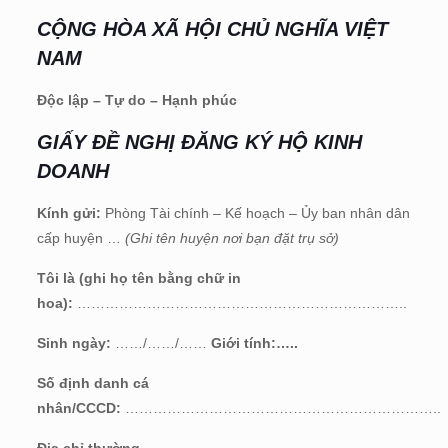
CỘNG HÒA XÃ HỘI CHỦ NGHĨA VIỆT
NAM
Độc lập – Tự do – Hạnh phúc
GIẤY ĐỀ NGHỊ ĐĂNG KÝ HỘ KINH
DOANH
Kính gửi:
Phòng Tài chính – Kế hoạch – Ủy ban nhân dân
cấp huyện …
(Ghi tên huyện nơi bạn đặt trụ sở)
Tôi là (ghi họ tên bằng chữ in
hoa):
……………………………………………………………..
Sinh ngày:
……/……/……
Giới tính:…..
Số định danh cá
nhân/CCCD:
…………………………………………………………..
Địa chỉ thường