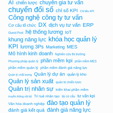
AI
chuyên gia tư vấn
chiến lược
chuyển đổi số
chỉ số KPI
Chỉ tiêu KPI
Công nghệ
công ty tư vấn
DX
ERP
dịch vụ tư vấn
Cơ cấu tổ chức
hệ thống lương
IoT
Guest Post
khóa học quản lý
khung năng lực
KPI
lương 3Ps
MES
Marketing
Mô hình kinh doanh
Nghiên cứu thị trường
phần mềm kpi
Phương pháp quản lý
phần mềm MES
phần mềm quản lý
phần mềm đánh giá năng lực
Quản lý dự án
quản lý kho
Quản lý chất lượng
Quản lý sản xuất
quản trị chiến lược
Quản trị nhân sự
triển khai phần mềm
tư vấn kpi
Trí tuệ nhân tạo
tái cơ cấu
truyền thông nội bộ
đào tạo quản lý
Văn hóa doanh nghiệp
đánh giá năng lực
đánh giá kết quả