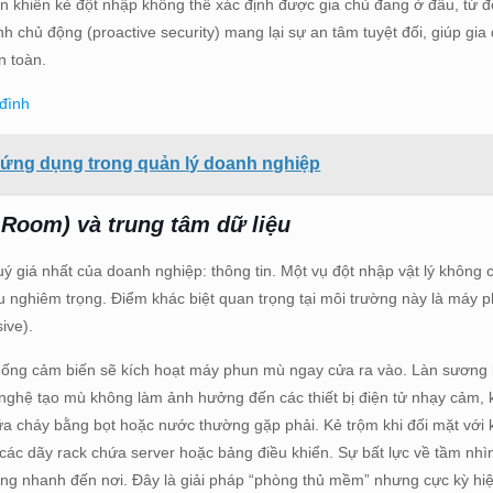
nhìn khiến kẻ đột nhập không thể xác định được gia chủ đang ở đâu, từ 
nh chủ động (proactive security) mang lại sự an tâm tuyệt đối, giúp gia
n toàn.
 đình
 ứng dụng trong quản lý doanh nghiệp
 Room) và trung tâm dữ liệu
uý giá nhất của doanh nghiệp: thông tin. Một vụ đột nhập vật lý không 
liệu nghiêm trọng. Điểm khác biệt quan trọng tại môi trường này là máy
ive).
hống cảm biến sẽ kích hoạt máy phun mù ngay cửa ra vào. Làn sương k
 nghệ tạo mù không làm ảnh hưởng đến các thiết bị điện tử nhạy cảm,
ữa cháy bằng bọt hoặc nước thường gặp phải. Kẻ trộm khi đối mặt với 
các dãy rack chứa server hoặc bảng điều khiển. Sự bất lực về tầm nhì
n ứng nhanh đến nơi. Đây là giải pháp “phòng thủ mềm” nhưng cực kỳ h