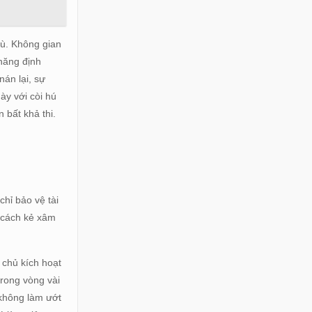
mù. Không gian
năng định
án lại, sự
này với còi hú
 bất khả thi.
chỉ bảo vệ tài
n cách kẻ xâm
 chủ kích hoạt
trong vòng vài
 không làm ướt