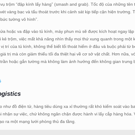
 vụ trộm “đập kính lấy hàng” (smash and grab). Tốc độ của những tên
ét vàng bạc và tẩu thoát trước khi cảnh sát kịp tiếp cận hiện trường. 
“bức tường vô hình”.
cửa hoặc va đập vào tủ kính, máy phun mù sẽ được kích hoạt ngay lập
i kẻ trộm, việc mất khả năng nhìn thấy mọi thứ xung quanh trong một 
 trí của tủ kính, không thể biết lối thoát hiểm ở đâu và buộc phải từ b
iá trị mà còn giảm thiểu tối đa thiệt hại về cơ sở vật chất. Hơn nữa, vớ
ên trần hoặc gắn tường mà không làm ảnh hưởng đến không gian trưng 
ẻ
ogistics
o như đồ điện tử, hàng tiêu dùng xa xỉ thường rất khó kiểm soát vào 
hi nhận sự việc, chứ không ngăn chặn được hành vi lấy cắp hàng hóa. V
ạo ra một mạng lưới phòng thủ đa tầng.