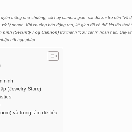
ruyền thống như chuông, còi hay camera giám sát đôi khi trở nên “vô d
xử lý nhanh. Khi chuông báo động reo, kẻ gian đã có thể kịp tẩu thoát 
 ninh (Security Fog Cannon)
trở thành “cứu cánh” hoàn hảo. Đây kh
m nhập bất hợp pháp.
h
n ninh
ấp (Jewelry Store)
istics
p
oom) và trung tâm dữ liệu