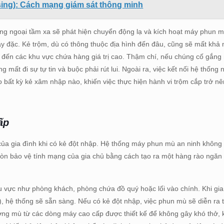
sing): Cách mạng giám sát thông minh
hồng ngoại tầm xa sẽ phát hiện chuyển động lạ và kích hoạt máy phun 
y đặc. Kẻ trộm, dù có thông thuộc địa hình đến đâu, cũng sẽ mất khả 
ến các khu vực chứa hàng giá trị cao. Thậm chí, nếu chúng cố gắng n
mất đi sự tự tin và buộc phải rút lui. Ngoài ra, việc kết nối hệ thống 
 bất kỳ kẻ xâm nhập nào, khiến việc thực hiện hành vi trộm cắp trở nên
ấp
 của gia đình khi có kẻ đột nhập. Hệ thống máy phun mù an ninh không 
à còn bảo vệ tính mạng của gia chủ bằng cách tạo ra một hàng rào ngă
hu vực như phòng khách, phòng chứa đồ quý hoặc lối vào chính. Khi gia
, hệ thống sẽ sẵn sàng. Nếu có kẻ đột nhập, việc phun mù sẽ diễn ra 
 sương mù từ các dòng máy cao cấp được thiết kế để không gây khó thở,