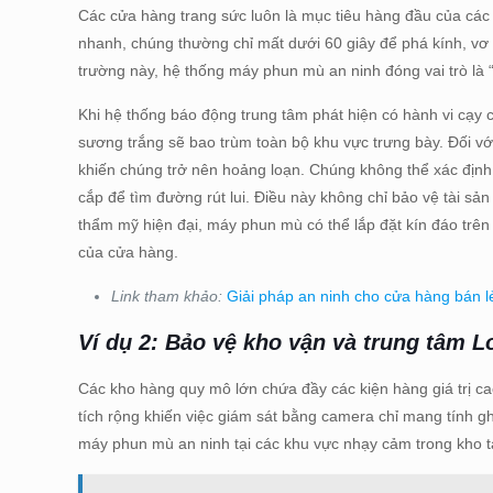
Các cửa hàng trang sức luôn là mục tiêu hàng đầu của các
nhanh, chúng thường chỉ mất dưới 60 giây để phá kính, vơ v
trường này, hệ thống máy phun mù an ninh đóng vai trò là 
Khi hệ thống báo động trung tâm phát hiện có hành vi cạy 
sương trắng sẽ bao trùm toàn bộ khu vực trưng bày. Đối vớ
khiến chúng trở nên hoảng loạn. Chúng không thể xác định vị
cắp để tìm đường rút lui. Điều này không chỉ bảo vệ tài sản g
thẩm mỹ hiện đại, máy phun mù có thể lắp đặt kín đáo tr
của cửa hàng.
Link tham khảo:
Giải pháp an ninh cho cửa hàng bán l
Ví dụ 2: Bảo vệ kho vận và trung tâm L
Các kho hàng quy mô lớn chứa đầy các kiện hàng giá trị ca
tích rộng khiến việc giám sát bằng camera chỉ mang tính g
máy phun mù an ninh tại các khu vực nhạy cảm trong kho t