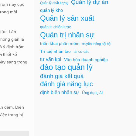
Quản lý dự án
Quản lý chất lượng
 trộm này cực
quản lý kho
Trong môi
Quản lý sản xuất
quản trị chiến lược
 tức. Làn
Quản trị nhân sự
không gian lạ
triển khai phần mềm
truyền thông nội bộ
ỏ ý định trộm
Trí tuệ nhân tạo
tái cơ cấu
i thiết kế
tư vấn kpi
Văn hóa doanh nghiệp
bày sang trọng
đào tạo quản lý
đánh giá kết quả
đánh giá năng lực
định biên nhân sự
Ứng dụng AI
ban đêm. Diện
iệc trang bị