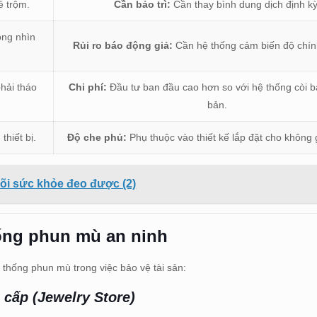
ẻ trộm.
Cần bảo trì:
Cần thay bình dung dịch định kỳ
ông nhìn
Rủi ro báo động giả:
Cần hệ thống cảm biến độ chín
hải tháo
Chi phí:
Đầu tư ban đầu cao hơn so với hệ thống còi 
bản.
hiết bị.
Độ che phủ:
Phụ thuộc vào thiết kế lắp đặt cho không 
 dõi sức khỏe đeo được (2)
ống phun mù an ninh
 thống phun mù trong việc bảo vệ tài sản:
 cấp (Jewelry Store)