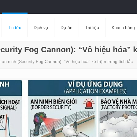
Tin tức
Dịch vụ
Dự án
Tài liệu
Khách hàng
urity Fog Cannon): “Vô hiệu hóa” kẻ
an ninh (Security Fog Cannon): “Vô hiệu hóa” kẻ trộm trong tích tắc