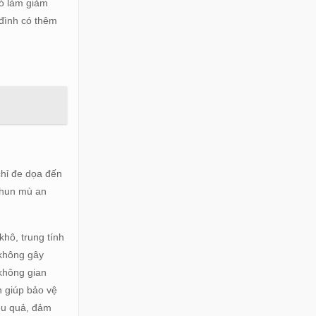
đó làm giảm
 đình có thêm
chỉ đe dọa đến
 phun mù an
hô, trung tính
 không gây
không gian
n giúp bảo vệ
iệu quả, đảm