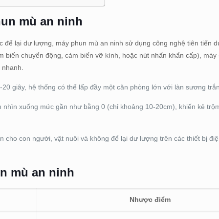
hun mù an ninh
oặc để lại dư lượng, máy phun mù an ninh sử dụng công nghệ tiên tiến 
cảm biến chuyển động, cảm biến vỡ kính, hoặc nút nhấn khẩn cấp), máy
c nhanh.
20 giây, hệ thống có thể lấp đầy một căn phòng lớn với làn sương trắ
nhìn xuống mức gần như bằng 0 (chỉ khoảng 10-20cm), khiến kẻ trộm
ho con người, vật nuôi và không để lại dư lượng trên các thiết bị điệ
n mù an ninh
Nhược điểm