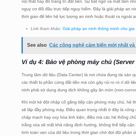
nội thất hay đồ trang trí đắt tiền. Sự bất ngờ và mất tầm 
nguy cơ đối đầu trực tiếp nguy hiểm. Đây là giải pháp an ni
thời gian để liên hệ lực lượng an ninh hoặc thoát ra ngoài a
Link tham khảo:
Giải pháp an ninh thông minh cho gia
See also
Các công nghệ cảm biến mới nhất và
Ví dụ 4: Bảo vệ phòng máy chủ (Server
Trung tâm dữ liệu (Data Center) là nơi chứa đựng tài sản q
các thiết bị phần cứng đắt tiền mà còn gây rủi ro rò rỉ dữ 
ninh phải sử dụng dung dịch không gây ăn mòn (non-corros
Khi một kẻ đột nhập cố gắng tiếp cận phòng máy chủ, hệ t
sẽ lấp đầy phòng máy. Điều quan trọng nhất ở đây là công
chập mạch hay oxy hóa linh kiện, điều mà các hệ thống ch
trắng xóa sẽ mất khả năng định hướng, không thể tiếp cận 
tính toàn vẹn của dữ liệu trong thời gian chờ đợi đội phả