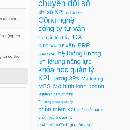
chuyển đổi số
.
chỉ số KPI
Chỉ tiêu KPI
Công nghệ
h xác cao.
công ty tư vấn
DX
báo động cơ
Cơ cấu tổ chức
ERP
dịch vụ tư vấn
hệ thống lương
Guest Post
gian cụ thể.
khung năng lực
IoT
khóa học quản lý
KPI
lương 3Ps
Marketing
Mô hình kinh doanh
MES
Nghiên cứu thị trường
Phương pháp quản lý
phần mềm kpi
phần mềm MES
phần mềm quản lý
phần mềm đánh giá năng lực