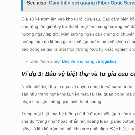
See also
Cảm biến sợi quang (Fiber Optic Sen
Giả sử kẻ trộm lẻn vào kho từ lối cửa sau. Các cảm biến 
kho rộng lớn giờ đây trở thành một “mê cung” sương mù dà
hướng ngay lập tức. Màn sương ngăn cản chúng di chuyển đ
hoảng loạn do không gian bị cô lập hoàn toàn sẽ khiến chúng 
báo động sẽ tạo ra một môi trường “cực kỳ khắc nghiệt” cho
Link tham khảo:
Bảo vệ kho hàng và logistics
Ví dụ 3: Bảo vệ biệt thự và tư gia cao c
Nhiều chủ biệt thự lo ngại về quyền riêng tư và sự an toàn
sản như tranh nghệ thuật, tiền mặt, tài liệu quan trọng m
nhập tiếp cận không gian sinh hoạt chung.
Trong một biệt thự, hệ thống có thể được thiết lập ở các k
chế độ “Vắng nhà” hoặc nhấn nút hoảng loạn (panic button)
giây, cô lập kẻ trộm tại một khu vực nhất định. Đặc biệt,