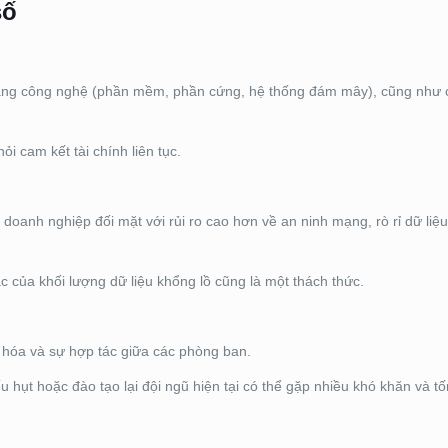
số
tầng công nghệ (phần mềm, phần cứng, hệ thống đám mây), cũng như c
ỏi cam kết tài chính liên tục.
 doanh nghiệp đối mặt với rủi ro cao hơn về an ninh mạng, rò rỉ dữ liệ
c của khối lượng dữ liệu khổng lồ cũng là một thách thức.
ố hóa và sự hợp tác giữa các phòng ban.
ếu hụt hoặc đào tạo lại đội ngũ hiện tại có thể gặp nhiều khó khăn và t