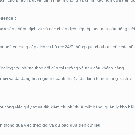
ạch, cho phép ra quyết định nhanh chóng và chính xác hơn dựa trên dữ 
rience):
hóa
sản phẩm, dịch vụ và các chiến dịch tiếp thị theo nhu cầu riêng biệ
nel) và cung cấp dịch vụ hỗ trợ 24/7 thông qua chatbot hoặc các nền
Agility) với những thay đổi của thị trường và nhu cầu khách hàng.
 mới
và đa dạng hóa nguồn doanh thu (ví dụ: kinh tế nền tảng, dịch vụ
t công việc giấy tờ và tiết kiệm chi phí thuê mặt bằng, quản lý kho bãi
 thông qua việc theo dõi và dự báo dựa trên dữ liệu.