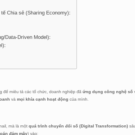
h tế Chia sẻ (Sharing Economy):
ng/Data-Driven Model):
l):
ùng để miêu tả các tổ chức, doanh nghiệp đã
ứng dụng công nghệ số
v
doanh
và
mọi khía cạnh hoạt động
của mình.
mail, mà là một
quá trình chuyển đổi số (Digital Transformation)
sâu
toán đám mây
) vào: