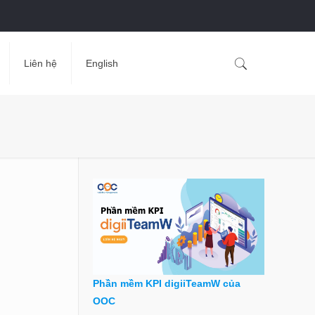
Liên hệ
English
Phần mềm KPI digiiTeamW của
OOC