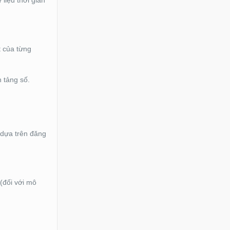
liệu thời gian
t của từng
 tảng số.
 dựa trên đăng
 (đối với mô