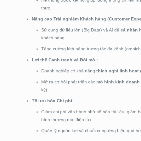
Hệ thống được kết nối giúp luồng thông tin liền m
thực.
Nâng cao Trải nghiệm Khách hàng (Customer Expe
Sử dụng dữ liệu lớn (Big Data) và AI để
cá nhân 
khách hàng.
Tăng cường khả năng tương tác đa kênh (omnichan
Lợi thế Cạnh tranh và Đổi mới:
Doanh nghiệp có khả năng
thích nghi linh hoạt
(
Mở ra cơ hội phát triển các
mô hình kinh doanh
ký).
Tối ưu hóa Chi phí:
Giảm chi phí vận hành nhờ số hóa tài liệu, giảm bớ
hình thương mại điện tử).
Quản lý nguồn lực và chuỗi cung ứng hiệu quả hơn