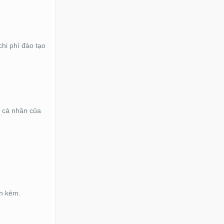
hi phí đào tạo
u cá nhân của
ốn kém.