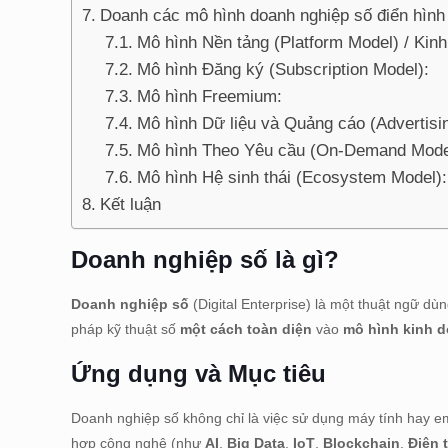
Doanh các mô hình doanh nghiệp số điển hình
Mô hình Nền tảng (Platform Model) / Kin
Mô hình Đăng ký (Subscription Model):
Mô hình Freemium:
Mô hình Dữ liệu và Quảng cáo (Advertisi
Mô hình Theo Yêu cầu (On-Demand Mode
Mô hình Hệ sinh thái (Ecosystem Model):
Kết luận
Doanh nghiệp số là gì?
Doanh nghiệp số
(Digital Enterprise) là một thuật ngữ d
pháp kỹ thuật số
một cách toàn diện
vào
mô hình kinh 
Ứng dụng và Mục tiêu
Doanh nghiệp số không chỉ là việc sử dụng máy tính hay e
hợp công nghệ (như
AI
,
Big Data
,
IoT
,
Blockchain
,
Điện 