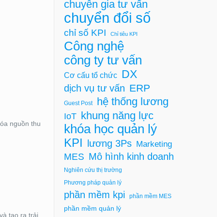
chuyên gia tư vấn
chuyển đổi số
chỉ số KPI
Chỉ tiêu KPI
Công nghệ
công ty tư vấn
DX
Cơ cấu tổ chức
ERP
dịch vụ tư vấn
hệ thống lương
Guest Post
khung năng lực
IoT
hóa nguồn thu
khóa học quản lý
KPI
lương 3Ps
Marketing
Mô hình kinh doanh
MES
Nghiên cứu thị trường
Phương pháp quản lý
phần mềm kpi
phần mềm MES
phần mềm quản lý
à tạo ra trải