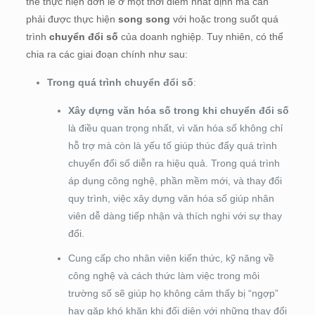
thể thực hiện đơn lẻ ở một thời điểm nhất định mà cần
phải được thực hiện
song song
với hoặc trong suốt quá
trình
chuyển đổi số
của doanh nghiệp. Tuy nhiên, có thể
chia ra các giai đoạn chính như sau:
Trong quá trình chuyển đổi số
:
Xây dựng văn hóa số trong khi chuyển đổi số
là điều quan trọng nhất, vì văn hóa số không chỉ
hỗ trợ mà còn là yếu tố giúp thúc đẩy quá trình
chuyển đổi số diễn ra hiệu quả. Trong quá trình
áp dụng công nghệ, phần mềm mới, và thay đổi
quy trình, việc xây dựng văn hóa số giúp nhân
viên dễ dàng tiếp nhận và thích nghi với sự thay
đổi.
Cung cấp cho nhân viên kiến thức, kỹ năng về
công nghệ và cách thức làm việc trong môi
trường số sẽ giúp họ không cảm thấy bị “ngợp”
hay gặp khó khăn khi đối diện với những thay đổi