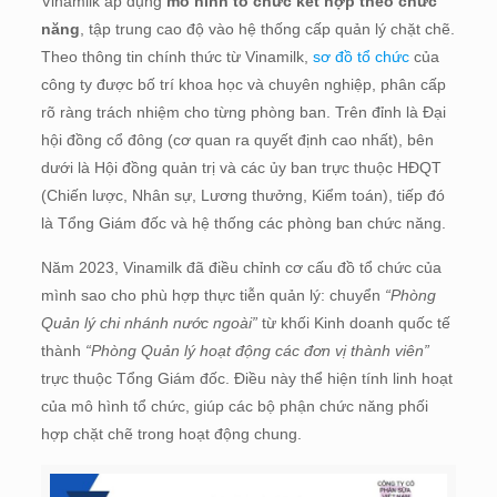
Vinamilk áp dụng
mô hình tổ chức kết hợp theo chức
năng
, tập trung cao độ vào hệ thống cấp quản lý chặt chẽ.
Theo thông tin chính thức từ Vinamilk,
sơ đồ tổ chức
của
công ty được bố trí khoa học và chuyên nghiệp, phân cấp
rõ ràng trách nhiệm cho từng phòng ban​. Trên đỉnh là Đại
hội đồng cổ đông (cơ quan ra quyết định cao nhất), bên
dưới là Hội đồng quản trị và các ủy ban trực thuộc HĐQT
(Chiến lược, Nhân sự, Lương thưởng, Kiểm toán)​, tiếp đó
là Tổng Giám đốc và hệ thống các phòng ban chức năng.
Năm 2023, Vinamilk đã điều chỉnh cơ cấu đồ tổ chức của
mình sao cho phù hợp thực tiễn quản lý: chuyển
“Phòng
Quản lý chi nhánh nước ngoài”
từ khối Kinh doanh quốc tế
thành
“Phòng Quản lý hoạt động các đơn vị thành viên”
trực thuộc Tổng Giám đốc​. Điều này thể hiện tính linh hoạt
của mô hình tổ chức, giúp các bộ phận chức năng phối
hợp chặt chẽ trong hoạt động chung.