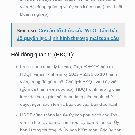
viên Hội đồng quản trị và ủy ban kiểm soát (theo Luật
Doanh nghiệp).
See also
Cơ cấu tổ chức của WTO: Tấm bản
đồ quyền lực định hình thương mại toàn cầu
Hội đồng quản trị (HĐQT):
Là cơ quan quản lý tối cao, được ĐHĐCĐ bầu ra.
HĐQT Vinamilk nhiệm kỳ 2022 – 2026 có 10 thành
viên, trong đó gồm một Chủ tịch HĐQT và 9 ủy viên
(gồm cả thành viên độc lập)​. HĐQT định hướng chiến
lược dài hạn, giám sát hoạt động điều hành, phê
duyệt ngân sách lớn và báo cáo của Ban điều hành.
HĐQT cũng thành lập 04 ủy ban phụ trách các lĩnh
vực cụ thể: Ủy ban Chiến lược, Ủy ban Nhân sự, Ủy
ban Lương thưởng và Ủy ban Kiểm toán​. Các ủy ban