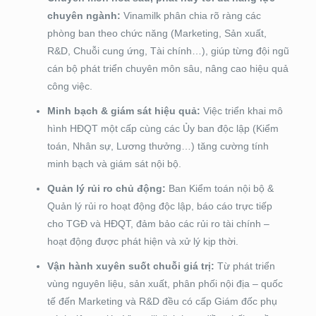
chuyên ngành:
Vinamilk phân chia rõ ràng các
phòng ban theo chức năng (Marketing, Sản xuất,
R&D, Chuỗi cung ứng, Tài chính…), giúp từng đội ngũ
cán bộ phát triển chuyên môn sâu, nâng cao hiệu quả
công việc.
Minh bạch & giám sát hiệu quả:
Việc triển khai mô
hình HĐQT một cấp cùng các Ủy ban độc lập (Kiểm
toán, Nhân sự, Lương thưởng…) tăng cường tính
minh bạch và giám sát nội bộ.
Quản lý rủi ro chủ động:
Ban Kiểm toán nội bộ &
Quản lý rủi ro hoạt động độc lập, báo cáo trực tiếp
cho TGĐ và HĐQT, đảm bảo các rủi ro tài chính –
hoạt động được phát hiện và xử lý kịp thời.
Vận hành xuyên suốt chuỗi giá trị:
Từ phát triển
vùng nguyên liệu, sản xuất, phân phối nội địa – quốc
tế đến Marketing và R&D đều có cấp Giám đốc phụ