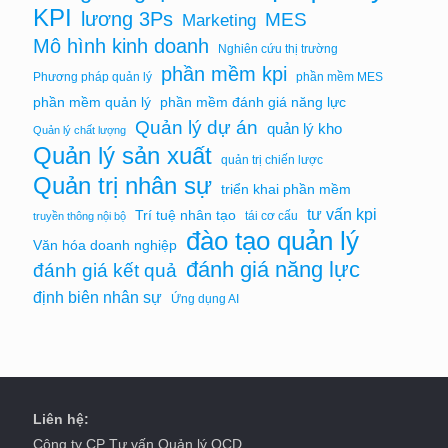
KPI
lương 3Ps
MES
Marketing
Mô hình kinh doanh
Nghiên cứu thị trường
phần mềm kpi
Phương pháp quản lý
phần mềm MES
phần mềm quản lý
phần mềm đánh giá năng lực
Quản lý dự án
quản lý kho
Quản lý chất lượng
Quản lý sản xuất
quản trị chiến lược
Quản trị nhân sự
triển khai phần mềm
tư vấn kpi
Trí tuệ nhân tạo
tái cơ cấu
truyền thông nội bộ
đào tạo quản lý
Văn hóa doanh nghiệp
đánh giá năng lực
đánh giá kết quả
định biên nhân sự
Ứng dụng AI
Liên hệ:
Công ty CP Tư vấn Quản lý OCD