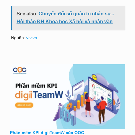
See also
Chuyển đổi số quản trị nhân sự -
Hội thảo ĐH Khoa học Xã hội và nhân văn
Nguồn:
vtv.vn
Phần mềm KPI digiiTeamW của OOC