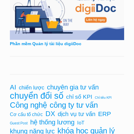
Phần mềm Quản lý tài liệu digiiDoc
chuyên gia tư vấn
AI
chiến lược
chuyển đổi số
chỉ số KPI
Chỉ tiêu KPI
Công nghệ
công ty tư vấn
DX
ERP
dịch vụ tư vấn
Cơ cấu tổ chức
hệ thống lương
IoT
Guest Post
khóa học quản lý
khung năng lực