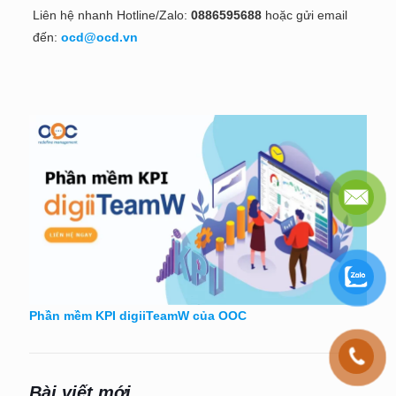
Liên hệ nhanh Hotline/Zalo:
0886595688
hoặc gửi email
đến:
ocd@ocd.vn
Phần mềm KPI digiiTeamW của OOC
Bài viết mới