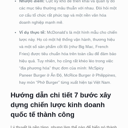
Nhược điểm:
Cực kỳ khó để triển khai và quản lý do
các mục tiêu thường mâu thuẫn với nhau. Đòi hỏi một
cơ cấu tổ chức rất phức tạp và một nền văn hóa
doanh nghiệp mạnh mẽ.
Ví dụ thực tế:
McDonald’s là một hình mẫu cho chiến
lược này. Họ có một hệ thống vận hành, thương hiệu
và một số sản phẩm cốt lõi (như Big Mac, French
Fries) được tiêu chuẩn hóa trên toàn cầu để đảm bảo
hiệu quả. Tuy nhiên, họ cũng rất khéo léo trong việc
“địa phương hóa” thực đơn của mình: McSpicy
Paneer Burger ở Ấn Độ, McRice Burger ở Philippines,
hay món “Phở Burger” từng xuất hiện tại Việt Nam.
Hướng dẫn chi tiết 7 bước xây
dựng chiến lược kinh doanh
quốc tế thành công
Lý thuyết là nền tảng, nhưng làm thế nào để biến nó thành