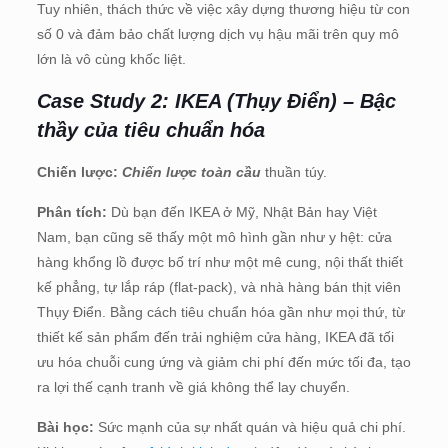
Tuy nhiên, thách thức về việc xây dựng thương hiệu từ con
số 0 và đảm bảo chất lượng dịch vụ hậu mãi trên quy mô
lớn là vô cùng khốc liệt.
Case Study 2: IKEA (Thụy Điển) – Bậc
thầy của tiêu chuẩn hóa
Chiến lược:
Chiến lược toàn cầu
thuần túy.
Phân tích:
Dù bạn đến IKEA ở Mỹ, Nhật Bản hay Việt
Nam, bạn cũng sẽ thấy một mô hình gần như y hệt: cửa
hàng khổng lồ được bố trí như một mê cung, nội thất thiết
kế phẳng, tự lắp ráp (flat-pack), và nhà hàng bán thịt viên
Thụy Điển. Bằng cách tiêu chuẩn hóa gần như mọi thứ, từ
thiết kế sản phẩm đến trải nghiệm cửa hàng, IKEA đã tối
ưu hóa chuỗi cung ứng và giảm chi phí đến mức tối đa, tạo
ra lợi thế cạnh tranh về giá không thể lay chuyển.
Bài học:
Sức mạnh của sự nhất quán và hiệu quả chi phí.