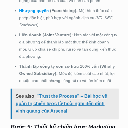
nghệ) của bạn để sản xuất và bán sản phẩm.
Nhượng quyền
(Franchising):
Một hình thức cấp
phép đặc biệt, phù hợp với ngành dịch vụ
(VD: KFC,
Starbucks).
Liên doanh (Joint Venture):
Hợp tác với một công ty
địa phương để thành lập một thực thể kinh doanh
mới. Giúp chia sẻ chi phí, rủi ro và tận dụng kiến thức
địa phương.
Thành lập công ty con sở hữu 100% vốn (Wholly
Owned Subsidiary):
Mức độ kiểm soát cao nhất, lợi
nhuận cao nhất nhưng cũng rủi ro và tốn kém nhất.
See also
"Trust the Process" – Bài học về
quản trị chiến lược từ hoài nghi đến đỉnh
vinh quang của Arsenal
Bước 5: Thiết kế chiến lược Marketing