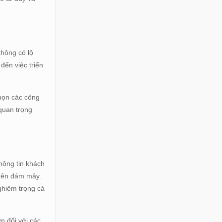
không có lộ
đến việc triển
chọn các công
 quan trọng
hông tin khách
trên đám mây.
nghiêm trọng cả
n đối với các