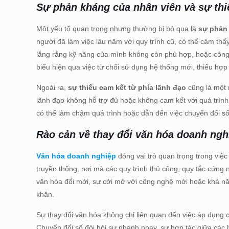
Sự phản kháng của nhân viên và sự thi
Một yếu tố quan trọng nhưng thường bị bỏ qua là
sự phản
người đã làm việc lâu năm với quy trình cũ, có thể cảm th
lắng rằng kỹ năng của mình không còn phù hợp, hoặc công 
biểu hiện qua việc từ chối sử dụng hệ thống mới, thiếu hợp
Ngoài ra,
sự thiếu cam kết từ phía lãnh đạo
cũng là một 
lãnh đạo không hỗ trợ đủ hoặc không cam kết với quá trình 
có thể làm chậm quá trình hoặc dẫn đến việc chuyển đổi s
Rào cản về thay đổi văn hóa doanh ngh
Văn hóa doanh nghiệp
đóng vai trò quan trọng trong việc
truyền thống, nơi mà các quy trình thủ công, quy tắc cứng
văn hóa đổi mới, sự cởi mở với công nghệ mới hoặc khả năng
khăn.
Sự thay đổi văn hóa không chỉ liên quan đến việc áp dụng 
Chuyển đổi số đòi hỏi sự nhanh nhạy, sự hợp tác giữa các 