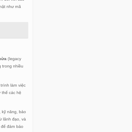
 mật như mã
thừa
(legacy
 trong nhiều
trình làm việc
y thế các hệ
, kỹ năng, bảo
ừ lãnh đạo, và
ên để đảm bảo