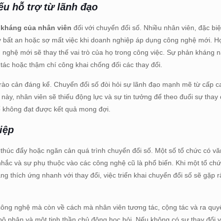
ếu hỗ trợ từ lãnh đạo
 kháng của nhân viên
đối với chuyển đổi số. Nhiều nhân viên, đặc biệ
ấy bất an hoặc sợ mất việc khi doanh nghiệp áp dụng công nghệ mới. Họ
nghệ mới sẽ thay thế vai trò của họ trong công việc. Sự phản kháng 
 tác hoặc thậm chí công khai chống đối các thay đổi.
rào cản đáng kể. Chuyển đổi số đòi hỏi sự lãnh đạo mạnh mẽ từ cấp 
này, nhân viên sẽ thiếu động lực và sự tin tưởng để theo đuổi sự thay 
ố không đạt được kết quả mong đợi.
iệp
 thúc đẩy hoặc ngăn cản quá trình chuyển đổi số. Một số tổ chức có vă
 nhắc và sự phụ thuộc vào các công nghệ cũ là phổ biến. Khi một tổ ch
 thích ứng nhanh với thay đổi, việc triển khai chuyển đổi số sẽ gặp r
công nghệ mà còn về cách mà nhân viên tương tác, cộng tác và ra quyế
bộ phận và một tinh thần chủ động học hỏi. Nếu không có sự thay đổi v