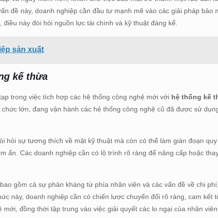
t vấn đề này, doanh nghiệp cần đầu tư mạnh mẽ vào các giải pháp bảo
c, điều này đòi hỏi nguồn lực tài chính và kỹ thuật đáng kể.
iệp sản xuất
ng kế thừa
 tạp trong việc tích hợp các hệ thống công nghệ mới với
hệ thống kế 
tổ chức lớn, đang vận hành các hệ thống công nghệ cũ đã được sử dụng
òi hỏi sự tương thích về mặt kỹ thuật mà còn có thể làm gián đoạn quy 
iềm ẩn. Các doanh nghiệp cần có lộ trình rõ ràng để nâng cấp hoặc tha
, bao gồm cả sự phản kháng từ phía nhân viên và các vấn đề về chi phí
ức này, doanh nghiệp cần có chiến lược chuyển đổi rõ ràng, cam kết t
 mới, đồng thời tập trung vào việc giải quyết các lo ngại của nhân vi