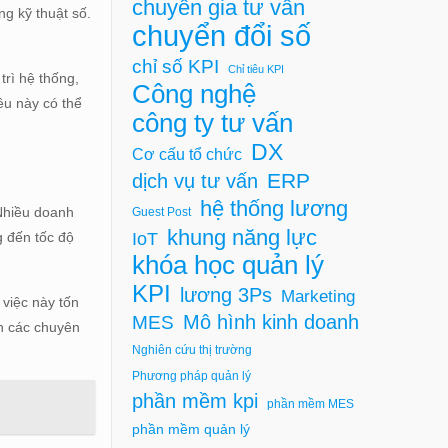
chuyên gia tư vấn
ng kỹ thuật số.
chuyển đổi số
chỉ số KPI
Chỉ tiêu KPI
trì hệ thống,
Công nghệ
ều này có thể
công ty tư vấn
DX
Cơ cấu tổ chức
ERP
dịch vụ tư vấn
hệ thống lương
Nhiều doanh
Guest Post
khung năng lực
IoT
g đến tốc độ
khóa học quản lý
KPI
lương 3Ps
Marketing
 việc này tốn
Mô hình kinh doanh
MES
ân các chuyên
Nghiên cứu thị trường
Phương pháp quản lý
phần mềm kpi
phần mềm MES
phần mềm quản lý