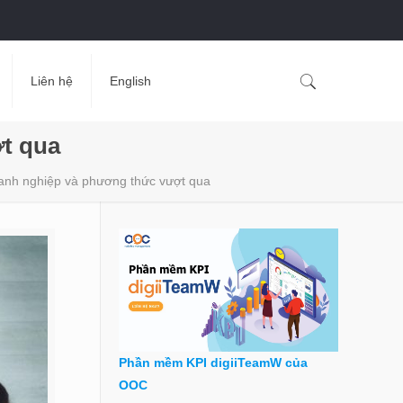
Liên hệ
English
ợt qua
oanh nghiệp và phương thức vượt qua
Phần mềm KPI digiiTeamW của
OOC