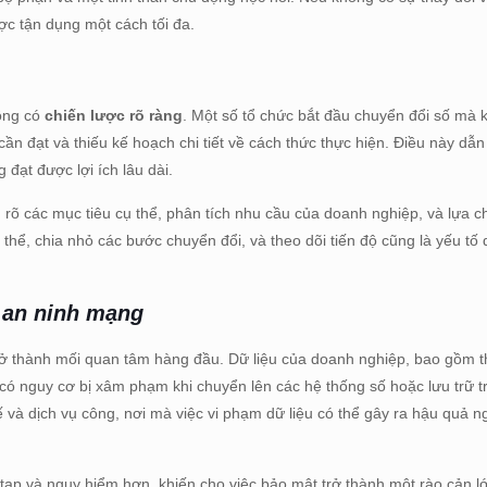
ợc tận dụng một cách tối đa.
ông có
chiến lược rõ ràng
. Một số tổ chức bắt đầu chuyển đổi số mà 
ần đạt và thiếu kế hoạch chi tiết về cách thức thực hiện. Điều này dẫn 
đạt được lợi ích lâu dài.
 rõ các mục tiêu cụ thể, phân tích nhu cầu của doanh nghiệp, và lựa 
 thể, chia nhỏ các bước chuyển đổi, và theo dõi tiến độ cũng là yếu tố
ề an ninh mạng
ở thành mối quan tâm hàng đầu. Dữ liệu của doanh nghiệp, bao gồm t
u có nguy cơ bị xâm phạm khi chuyển lên các hệ thống số hoặc lưu trữ 
tế và dịch vụ công, nơi mà việc vi phạm dữ liệu có thể gây ra hậu quả 
ạp và nguy hiểm hơn, khiến cho việc bảo mật trở thành một rào cản lớ