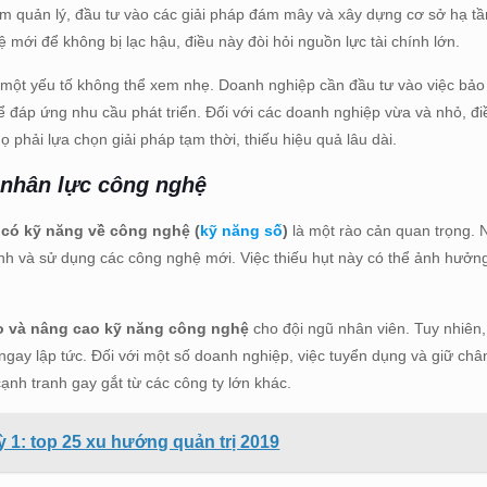
mềm quản lý, đầu tư vào các giải pháp đám mây và xây dựng cơ sở hạ tầ
 mới để không bị lạc hậu, điều này đòi hỏi nguồn lực tài chính lớn.
là một yếu tố không thể xem nhẹ. Doanh nghiệp cần đầu tư vào việc bảo 
để đáp ứng nhu cầu phát triển. Đối với các doanh nghiệp vừa và nhỏ, đi
 phải lựa chọn giải pháp tạm thời, thiếu hiệu quả lâu dài.
 nhân lực công nghệ
 có kỹ năng về công nghệ (
kỹ năng số
)
là một rào cản quan trọng. 
nh và sử dụng các công nghệ mới. Việc thiếu hụt này có thể ảnh hưởn
o và nâng cao kỹ năng công nghệ
cho đội ngũ nhân viên. Tuy nhiên,
y ngay lập tức. Đối với một số doanh nghiệp, việc tuyển dụng và giữ ch
nh tranh gay gắt từ các công ty lớn khác.
 1: top 25 xu hướng quản trị 2019