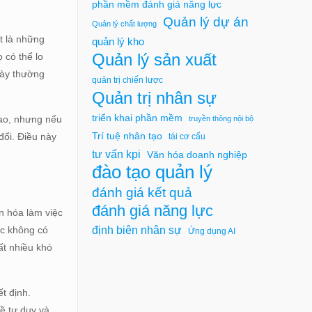
phần mềm đánh giá năng lực
Quản lý dự án
Quản lý chất lượng
t là những
quản lý kho
Quản lý sản xuất
 có thể lo
này thường
quản trị chiến lược
Quản trị nhân sự
triển khai phần mềm
cao, nhưng nếu
truyền thông nội bộ
Trí tuệ nhân tạo
đổi. Điều này
tái cơ cấu
tư vấn kpi
Văn hóa doanh nghiệp
đào tạo quản lý
đánh giá kết quả
đánh giá năng lực
n hóa làm việc
định biên nhân sự
ức không có
Ứng dụng AI
ất nhiều khó
t định.
ề tư duy và