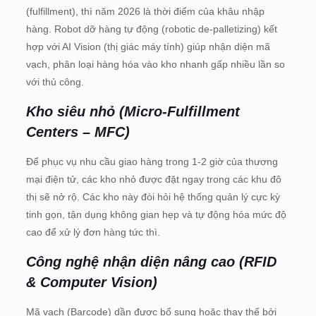
(fulfillment), thì năm 2026 là thời điểm của khâu nhập
hàng. Robot dỡ hàng tự động (robotic de-palletizing) kết
hợp với AI Vision (thị giác máy tính) giúp nhận diện mã
vạch, phân loại hàng hóa vào kho nhanh gấp nhiều lần so
với thủ công.
Kho siêu nhỏ (Micro-Fulfillment
Centers – MFC)
Để phục vụ nhu cầu giao hàng trong 1-2 giờ của thương
mại điện tử, các kho nhỏ được đặt ngay trong các khu đô
thị sẽ nở rộ. Các kho này đòi hỏi hệ thống quản lý cực kỳ
tinh gọn, tận dụng không gian hẹp và tự động hóa mức độ
cao để xử lý đơn hàng tức thì.
Công nghệ nhận diện nâng cao (RFID
& Computer Vision)
Mã vạch (Barcode) dần được bổ sung hoặc thay thế bởi