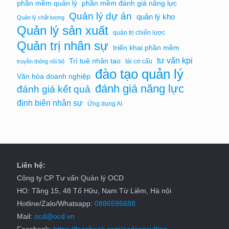
phần mềm quản lý
phần mềm đánh giá năng lực
Quản lý dự án
quản lý kho
Quản lý chất lượng
Quản lý sản xuất
quản trị chiến lược
Quản trị nhân sự
triển khai phần mềm
tư vấn kpi
Trí tuệ nhân tạo
tái cơ cấu
truyền thông nội bộ
đào tạo quản lý
Văn hóa doanh nghiệp
đánh giá năng lực
đánh giá kết quả
định biên nhân sự
Ứng dụng AI
Liên hệ:
Công ty CP Tư vấn Quản lý OCD
HO: Tầng 15, 48 Tố Hữu, Nam Từ Liêm, Hà nội
Hotline/Zalo/Whatsapp:
0886595688
Mail:
ocd@ocd.vn
Facebook:
https://facebook.com/ocdconsulting