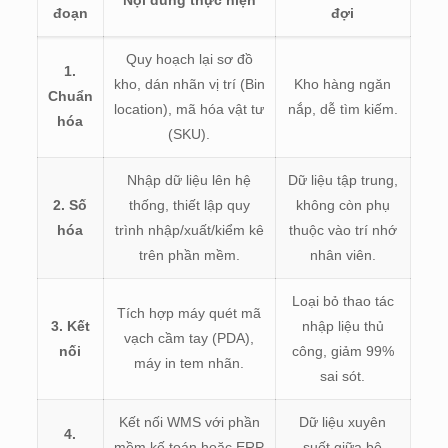
Nội dung thực hiện
đoạn
đợi
Quy hoạch lại sơ đồ
1.
kho, dán nhãn vị trí (Bin
Kho hàng ngăn
Chuẩn
location), mã hóa vật tư
nắp, dễ tìm kiếm.
hóa
(SKU).
Nhập dữ liệu lên hệ
Dữ liệu tập trung,
2. Số
thống, thiết lập quy
không còn phụ
hóa
trình nhập/xuất/kiểm kê
thuộc vào trí nhớ
trên phần mềm.
nhân viên.
Loại bỏ thao tác
Tích hợp máy quét mã
3. Kết
nhập liệu thủ
vạch cầm tay (PDA),
nối
công, giảm 99%
máy in tem nhãn.
sai sót.
Kết nối WMS với phần
Dữ liệu xuyên
4.
mềm kế toán hoặc ERP
suốt giữa bộ