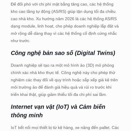
Để đối phó với chi phí mặt bằng tăng cao, các hệ thống
kho cao tầng tự động (AS/RS) giúp tận dụng tối đa chiều
cao nhà kho. Xu hướng năm 2026 là các hệ thống AS/RS
dạng module, linh hoạt, cho phép doanh nghiệp lắp đặt và
mở rộng dễ dàng thay vì các hệ thống cố định cứng nhắc
như trước.
Công nghệ bản sao số (Digital Twins)
Doanh nghiệp sẽ tạo ra một mô hình ảo (3D) mô phỏng
chính xác nhà kho thực tế. Công nghệ này cho phép thử
nghiệm các thay đổi về quy trình hoặc sắp xếp giá kệ trên
môi trường ảo để đánh giá hiệu quả và rủi ro trước khi
triển khai thật, giúp giảm thiểu tối đa chi phí sai lầm.
Internet vạn vật (IoT) và Cảm biến
thông minh
IoT kết nối mọi thiết bị từ kệ hàng, xe nâng đến pallet. Các