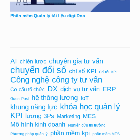
Phần mềm Quản lý tài liệu digiiDoc
AI
chuyên gia tư vấn
chiến lược
chuyển đổi số
chỉ số KPI
Chỉ tiêu KPI
Công nghệ
công ty tư vấn
DX
ERP
dịch vụ tư vấn
Cơ cấu tổ chức
hệ thống lương
IoT
Guest Post
khóa học quản lý
khung năng lực
KPI
lương 3Ps
MES
Marketing
Mô hình kinh doanh
Nghiên cứu thị trường
phần mềm kpi
Phương pháp quản lý
phần mềm MES