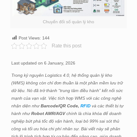
Chuyển đổi số quản lý kho
Post Views:
144
Rate this post
Last updated on 6 January, 2026
Trong kỷ nguyên Logistics 4.0, hệ thống quản lý kho
(WMS) không còn chỉ đơn thuần là một phần mềm lưu trữ
dữ liệu. Nó đã trở thành “trung tâm điều hành” kết nối sức
mạnh của vạn vật. Việc tích hợp WMS với các công nghệ
nhận diện như
Barcode/QR Code,
RFID
và các thiết bị tự
hành như
Robot AMR/AGV
chính là chìa khóa để doanh
nghiệp bứt phá tốc độ vận hành, loại bỏ 99% sai sót thủ
công và tối ưu hóa chi phí nhân sự. Bài viết này sẽ phân
tích lộ trình tích hợp từ cơ bản đến nâng cao, giúp doanh