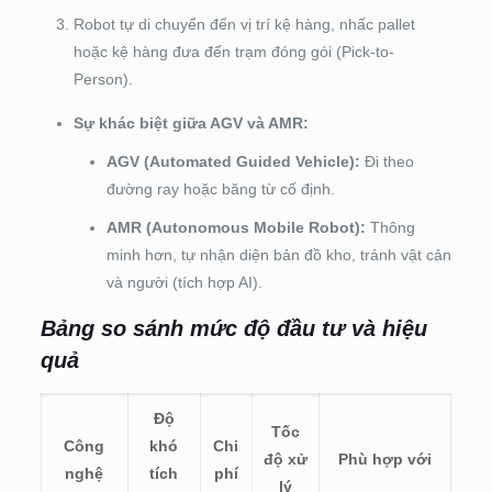
Robot tự di chuyển đến vị trí kệ hàng, nhấc pallet
hoặc kệ hàng đưa đến trạm đóng gói (Pick-to-
Person).
Sự khác biệt giữa AGV và AMR:
AGV (Automated Guided Vehicle):
Đi theo
đường ray hoặc băng từ cố định.
AMR (Autonomous Mobile Robot):
Thông
minh hơn, tự nhận diện bản đồ kho, tránh vật cản
và người (tích hợp AI).
Bảng so sánh mức độ đầu tư và hiệu
quả
Độ
Tốc
Công
khó
Chi
độ xử
Phù hợp với
nghệ
tích
phí
lý