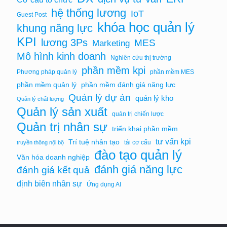
hệ thống lương
IoT
Guest Post
khóa học quản lý
khung năng lực
KPI
lương 3Ps
MES
Marketing
Mô hình kinh doanh
Nghiên cứu thị trường
phần mềm kpi
Phương pháp quản lý
phần mềm MES
phần mềm quản lý
phần mềm đánh giá năng lực
Quản lý dự án
quản lý kho
Quản lý chất lượng
Quản lý sản xuất
quản trị chiến lược
Quản trị nhân sự
triển khai phần mềm
tư vấn kpi
Trí tuệ nhân tạo
tái cơ cấu
truyền thông nội bộ
đào tạo quản lý
Văn hóa doanh nghiệp
đánh giá năng lực
đánh giá kết quả
định biên nhân sự
Ứng dụng AI