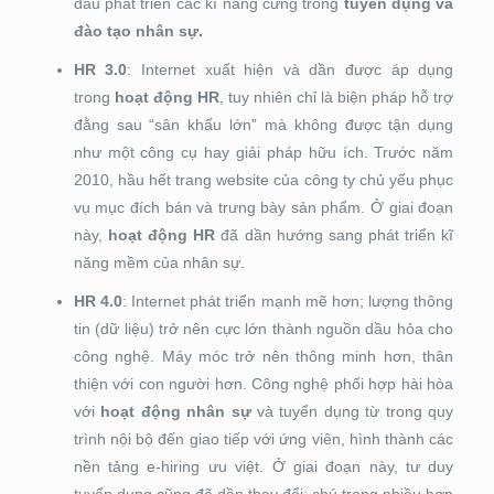
đầu phát triển các kĩ năng cứng trong
tuyển dụng và
đào tạo nhân sự.
HR 3.0
: Internet xuất hiện và dần được áp dụng
trong
hoạt động HR
, tuy nhiên chỉ là biện pháp hỗ trợ
đằng sau “sân khấu lớn” mà không được tận dụng
như một công cụ hay giải pháp hữu ích. Trước năm
2010, hầu hết trang website của công ty chủ yếu phục
vụ mục đích bán và trưng bày sản phẩm. Ở giai đoạn
này,
hoạt động HR
đã dần hướng sang phát triển kĩ
năng mềm của nhân sự.
HR 4.0
: Internet phát triển mạnh mẽ hơn; lượng thông
tin (dữ liệu) trở nên cực lớn thành nguồn dầu hỏa cho
công nghệ. Máy móc trở nên thông minh hơn, thân
thiện với con người hơn. Công nghệ phối hợp hài hòa
với
hoạt động nhân sự
và tuyển dụng từ trong quy
trình nội bộ đến giao tiếp với ứng viên, hình thành các
nền tảng e-hiring ưu việt. Ở giai đoạn này, tư duy
tuyển dụng cũng đã dần thay đổi: chú trọng nhiều hơn