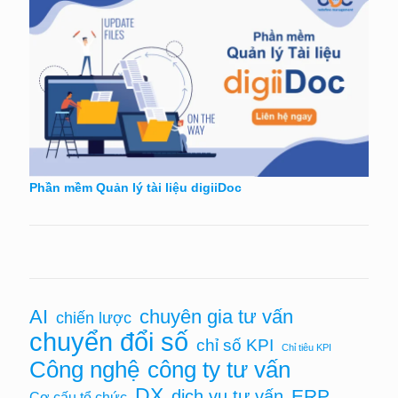
Phần mềm Quản lý tài liệu digiiDoc
AI
chuyên gia tư vấn
chiến lược
chuyển đổi số
chỉ số KPI
Chỉ tiêu KPI
Công nghệ
công ty tư vấn
DX
ERP
dịch vụ tư vấn
Cơ cấu tổ chức