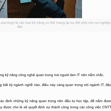
 Learning) là các loại kỹ năng có thể mang lại sự đột phá cho sự nghi
đại.
ững kỹ năng công nghệ quan trọng mà người làm IT nên nắm chắc.
ng bất kỳ ngành nghề nào, điều này càng quan trọng với ngành IT, đặc 
 xác định những kỹ năng quan trọng nên đầu tư học tập, để nắm đư
ây được cho là sẽ quyết định sự thành công trong các công việc CNTT