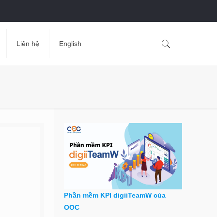
Liên hệ
English
Phần mềm KPI digiiTeamW của
OOC