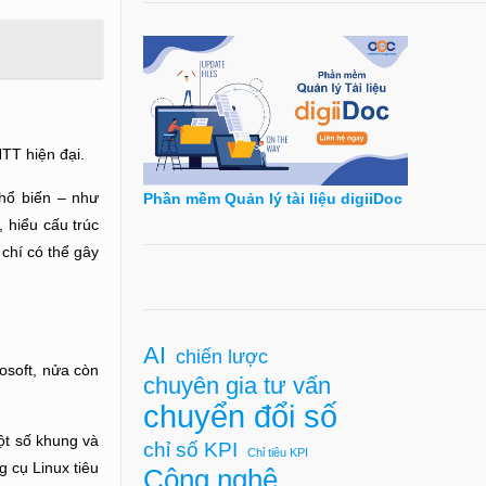
NTT hiện đại.
phổ biến – như
Phần mềm Quản lý tài liệu digiiDoc
 hiểu cấu trúc
 chí có thể gây
AI
chiến lược
osoft, nửa còn
chuyên gia tư vấn
chuyển đổi số
ột số khung và
chỉ số KPI
Chỉ tiêu KPI
 cụ Linux tiêu
Công nghệ