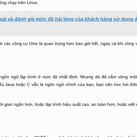
ũng chạy trên Linux.
sát và đánh giá mức độ hài lòng của khách hàng sử dụng 
i các công cụ Unix là quan trọng hơn bao giờ hết, ngay cả khi công v
 ngôn ngữ lập trình ở mức độ nhất định. Nhưng dù đã nắm vững một
Nếu Java hoặc C vẫn là ngôn ngữ chính của bạn, bạn nên học hỏi t
i gian ngắn hơn, hoặc lập trình hiệu suất cao, an toàn hơn, hoặc viết