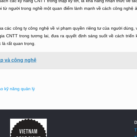
ách các kỹ năng CNTT trong thập kỷ tới, là khả năng nhận thức về tá
hỏi từ người trong nghề một quan điểm lành mạnh về cách công nghệ
của các công ty công nghệ về vi phạm quyền riêng tư của người dùng, 
 CNTT trong tương lai, đưa ra quyết định sáng suốt về cách triển 
 là rất quan trọng.
háp và công nghệ
tạo kỹ năng quản lý
D
T