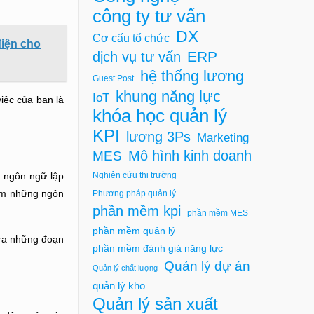
công ty tư vấn
DX
Cơ cấu tổ chức
điện cho
ERP
dịch vụ tư vấn
hệ thống lương
Guest Post
khung năng lực
IoT
iệc của bạn là
khóa học quản lý
KPI
lương 3Ps
Marketing
Mô hình kinh doanh
MES
Nghiên cứu thị trường
 ngôn ngữ lập
hêm những ngôn
Phương pháp quản lý
phần mềm kpi
phần mềm MES
phần mềm quản lý
 ra những đoạn
phần mềm đánh giá năng lực
Quản lý dự án
Quản lý chất lượng
quản lý kho
Quản lý sản xuất