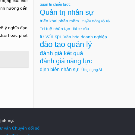
c động của các
quản trị chiến lược
 ảnh hưởng đến
Quản trị nhân sự
triển khai phần mềm
truyền thông nội bộ
về ý nghĩa đạo
Trí tuệ nhân tạo
tái cơ cấu
khai hoặc phát
tư vấn kpi
Văn hóa doanh nghiệp
đào tạo quản lý
đánh giá kết quả
đánh giá năng lực
định biên nhân sự
Ứng dụng AI
ịch vụ:
ư vấn Chuyển đổi số