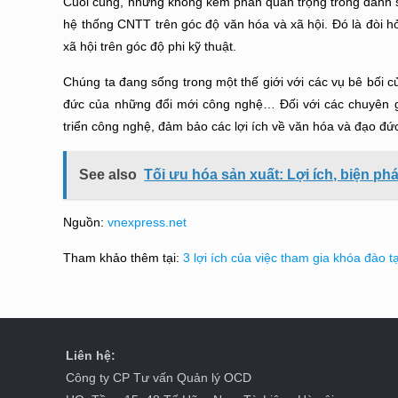
Cuối cùng, nhưng không kém phần quan trọng trong danh s
hệ thống CNTT trên góc độ văn hóa và xã hội. Đó là đòi 
xã hội trên góc độ phi kỹ thuật.
Chúng ta đang sống trong một thế giới với các vụ bê bối 
đức của những đổi mới công nghệ… Đối với các chuyên gia
triển công nghệ, đảm bảo các lợi ích về văn hóa và đạo đức
See also
Tối ưu hóa sản xuất: Lợi ích, biện p
Nguồn:
vnexpress.net
Tham khảo thêm tại:
3 lợi ích của việc tham gia khóa đào 
Liên hệ:
Công ty CP Tư vấn Quản lý OCD