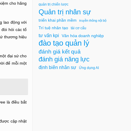
 kiệm cho hãng
quản trị chiến lược
Quản trị nhân sự
triển khai phần mềm
truyền thông nội bộ
g lao động với
Trí tuệ nhân tạo
tái cơ cấu
đòi hỏi các tổ
tư vấn kpi
Văn hóa doanh nghiệp
sứ thương hiệu
đào tạo quản lý
đánh giá kết quả
một đại sứ cho
đánh giá năng lực
ười để mỗi một
định biên nhân sự
Ứng dụng AI
ee là điều bắt
 được cập nhật