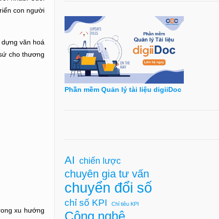
riển con người
y dựng văn hoá
 sứ cho thương
Phần mềm Quản lý tài liệu digiiDoc
AI
chiến lược
chuyên gia tư vấn
chuyển đổi số
chỉ số KPI
Chỉ tiêu KPI
trong xu hướng
Công nghệ