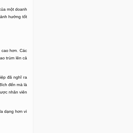
 của một doanh
 ảnh hưởng tốt
a cao hơn. Các
ao trùm lên cả
iệp đã nghĩ ra
đích đến mà là
được nhân viên
đa dạng hơn vì