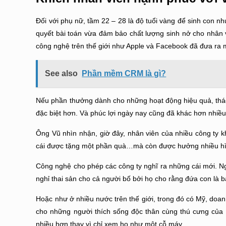
Đối với phụ nữ, tầm 22 – 28 là độ tuổi vàng để sinh con nh
quyết bài toán vừa đảm bảo chất lượng sinh nở cho nhân 
công nghệ trên thế giới như Apple và Facebook đã đưa ra m
See also
Phần mềm CRM là gì?
Nếu phần thưởng dành cho những hoạt động hiệu quả, thách 
đặc biệt hơn. Và phúc lợi ngày nay cũng đã khác hơn nhiều
Ông Vũ nhìn nhận, giờ đây, nhân viên của nhiều công ty k
cái được tặng một phần quà…mà còn được hưởng nhiều hìn
Công nghệ cho phép các công ty nghĩ ra những cái mới. N
nghỉ thai sản cho cả người bố bởi họ cho rằng đứa con là 
Hoặc như ở nhiều nước trên thế giới, trong đó có Mỹ, doan
cho những người thích sống độc thân cùng thú cưng của 
nhiều hơn thay vì chỉ xem họ như một cỗ máy.