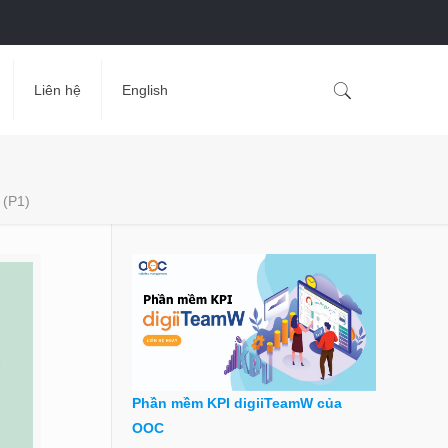
Liên hệ
English
 (P1)
Phần mềm KPI digiiTeamW của
OOC