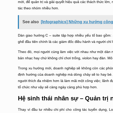
mới, để quản trị và giải quyết hiệu quả các thách thức lớn
tác theo nhóm nhiều hơn.
See also
[Infographics] Những xu hướng công 
Dàn giao hưởng C – suite tập hợp nhiều yếu tố bao gồm:
ghế đầu tiên chính là các giám đốc điều hành và người chỉ
Theo đó, mọi người cùng làm việc với nhau như một dàn n
bản nhạc hay chứ không chỉ chơi trống, violon hay đàn. Mô
Trong xu hướng mới, doanh nghiệp sẽ không còn các phòng
định hướng của doanh nghiệp mà dòng chảy sẽ to hay bé. 
người thích đa nhiệm hơn là làm mãi một công việc; lãnh đ
tổ chức như vậy sẽ càng ngày càng phù hợp hơn.
Hệ sinh thái nhân sự – Quản tr
Thay vì đầu tư nhiều chi phí cho công tác tuyển dụng, 