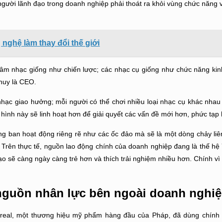
, người lãnh đạo trong doanh nghiệp phải thoát ra khỏi vùng chức năng
nghệ làm thay đổi thế giới
 âm nhạc giống như chiến lược; các nhạc cụ giống như chức năng ki
 huy là CEO.
hạc giao hưởng; mỗi người có thể chơi nhiều loại nhạc cụ khác nhau
 hình này sẽ linh hoạt hơn để giải quyết các vấn đề mới hơn, phức tạp
 ban hoạt động riêng rẽ như các ốc đảo mà sẽ là một dòng chảy liên
Trên thực tế, nguồn lao động chính của doanh nghiệp đang là thế hệ 
ạo sẽ càng ngày càng trẻ hơn và thích trải nghiệm nhiều hơn. Chính vì
ị nguồn nhân lực bên ngoài doanh nghi
Loreal, một thương hiệu mỹ phẩm hàng đầu của Pháp, đã dùng chính