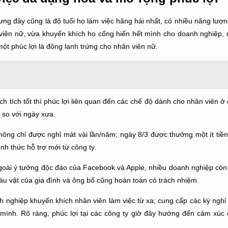
ưng đây cũng là độ tuổi họ làm việc hăng hái nhất, có nhiều năng lượn
viên nữ, vừa khuyến khích họ cống hiến hết mình cho doanh nghiệp, 
ột phúc lợi là đông lạnh trứng cho nhân viên nữ.
tích tốt thì phúc lợi liên quan đến các chế độ dành cho nhân viên ở 
 so với ngày xưa.
hông chỉ được nghỉ mát vài lần/năm; ngày 8/3 được thưởng một ít tiền
h thức hỗ trợ mới từ công ty.
goài ý tưởng độc đáo của Facebook và Apple, nhiều doanh nghiệp còn
báu vật của gia đình và ông bố cũng hoàn toàn có trách nhiệm.
h nghiệp khuyến khích nhân viên làm việc từ xa; cung cấp các kỳ nghỉ
mình. Rõ ràng, phúc lợi tại các công ty giờ đây hướng đến cảm xúc