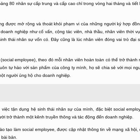
ng 80 nhân sự cấp trung và cấp cao chỉ trong vòng hai tháng và tiết
ng được mở rộng và thoát khỏi phạm vi của những người ký hợp đồn
oanh nghiệp như cố vấn, cộng tác viên, nhà thầu, nhân viên thời vụ 
nh thái nhân sự vốn có. Đây cũng là lúc nhân viên đóng vai trò đại 
(social employee), theo đó mỗi nhân viên hoàn toàn có thể trở thành 
 luôn tự hào với sản phẩm của công ty mình, họ sẽ chia sẻ với mọi ng
một người ủng hộ cho doanh nghiệp.
việc tận dụng hệ sinh thái nhân sự của mình, đặc biệt social employ
ười trở thành một kênh truyền thông và tác động đến doanh nghiệp.
o tạo làm social employee, được cập nhật thông tin về mạng xã hội,
 bài bản.