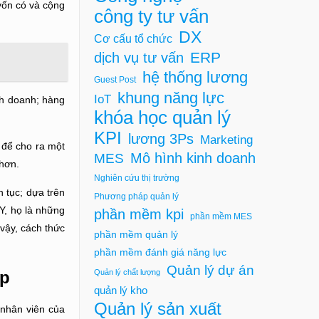
 vốn có và cộng
công ty tư vấn
DX
Cơ cấu tổ chức
ERP
dịch vụ tư vấn
hệ thống lương
Guest Post
khung năng lực
IoT
nh doanh; hàng
khóa học quản lý
KPI
lương 3Ps
Marketing
 để cho ra một
Mô hình kinh doanh
MES
 hơn.
Nghiên cứu thị trường
 tục; dựa trên
Phương pháp quản lý
Y, họ là những
phần mềm kpi
phần mềm MES
 vậy, cách thức
phần mềm quản lý
phần mềm đánh giá năng lực
Quản lý dự án
Quản lý chất lượng
ệp
quản lý kho
Quản lý sản xuất
 nhân viên của