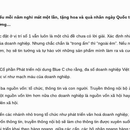
iểu mỗi năm nghỉ mát một lần, tặng hoa và quà nhân ngày Quốc 
hưởng…
ặt ở vị trí số 1 vẫn luôn là một chủ đề chưa có lời giải. Xác định nh
 của doanh nghiệp. Nhưng chắc chắn là “trong ấm” thì “ngoài êm”. Nếu 
ơn, họ sẽ tin tưởng và tự hào với những sản phẩm mình làm ra và cu
ổ phần Phát triển nội dung Blue C cho rằng, đa số doanh nghiệp Việt
ược ví như mạch máu của doanh nghiệp.
ba nguồn vốn: tổ chức, thông tin và con người. Truyền thông nội bộ 
 một nguồn vốn lớn hơn nữa cho doanh nghiệp là nguồn vốn xã hội hay
ên xã hội.
riển các nhánh nhỏ trong tổ chức như phát triển văn hoá doanh nghiệp; 
n thông tin, truyền thông nội bộ sẽ làm cho thông tin được xuyên suốt
hi triển khai theo hàng ngang, giữa các cấp, các bộ phận ngang hàng 