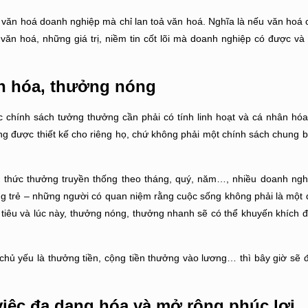
n
văn hoá doanh nghiệp
mà chỉ lan toả văn hoá. Nghĩa là nếu văn hoá
văn hoá, những giá trị, niềm tin cốt lõi mà doanh nghiệp có được và
n hóa, thưởng nóng
 chính sách tưởng thưởng cần phải có tính linh hoạt và cá nhân hó
g được thiết kế cho riêng họ, chứ không phải một chính sách chung b
 thức thưởng truyền thống theo tháng, quý, năm…, nhiều doanh ngh
ng trẻ – những người có quan niệm rằng cuộc sống không phải là một 
tiêu và lúc này, thưởng nóng, thưởng nhanh sẽ có thể khuyến khích 
chủ yếu là thưởng tiền, cộng tiền thưởng vào lương… thì bây giờ sẽ 
việc đa dạng hóa và mở rộng phúc lợi