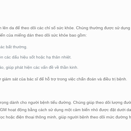
nh lên da để theo dõi các chỉ số sức khỏe. Chúng thường được sử dụng 
biến của miếng dán theo dõi sức khỏe bao gồm:
 các bất thường.
ện các dấu hiệu sốt hoặc hạ thân nhiệt.
o, giúp phát hiện các vấn đề về thần kinh.
iám sát của bác sĩ để hỗ trợ trong việc chẩn đoán và điều trị bệnh.
n trọng dành cho người bệnh tiểu đường. Chúng giúp theo dõi lượng đ
. CGM hoạt động bằng cách sử dụng một cảm biến nhỏ được đặt dưới d
 đọc hoặc điện thoại thông minh, giúp người bệnh theo dõi mức đường 