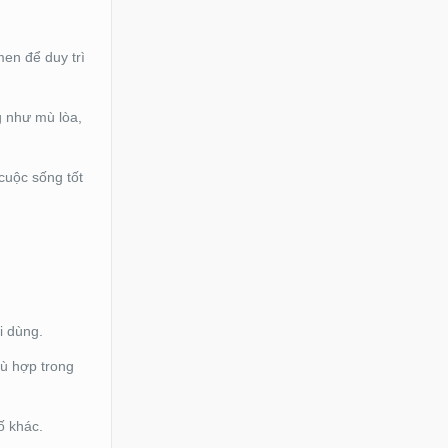
en để duy trì
g như mù lòa,
cuộc sống tốt
i dùng.
hù hợp trong
ố khác.