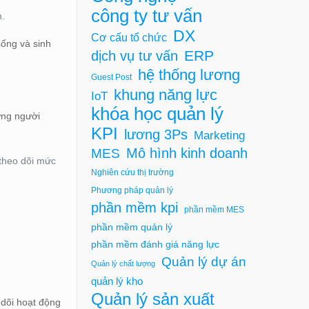
công ty tư vấn
h.
DX
Cơ cấu tổ chức
sống và sinh
ERP
dịch vụ tư vấn
hệ thống lương
Guest Post
khung năng lực
IoT
khóa học quản lý
ững người
KPI
lương 3Ps
Marketing
Mô hình kinh doanh
MES
theo dõi mức
Nghiên cứu thị trường
Phương pháp quản lý
phần mềm kpi
phần mềm MES
phần mềm quản lý
phần mềm đánh giá năng lực
Quản lý dự án
Quản lý chất lượng
quản lý kho
Quản lý sản xuất
 dõi hoạt động