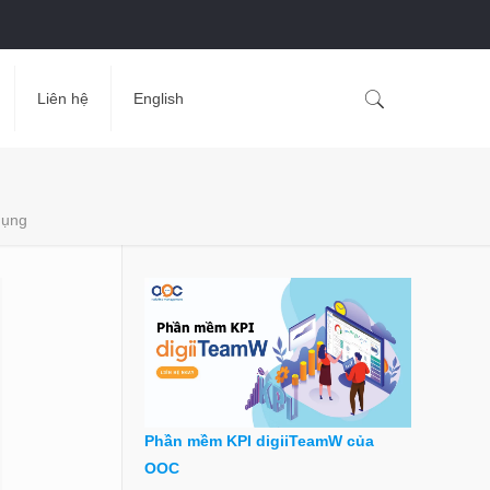
Liên hệ
English
dụng
Phần mềm KPI digiiTeamW của
OOC