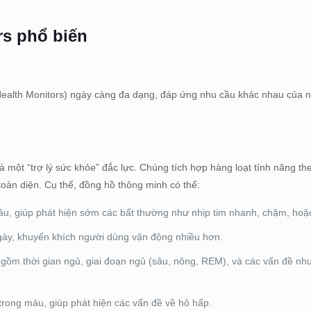
rs phổ biến
 Health Monitors) ngày càng đa dạng, đáp ứng nhu cầu khác nhau của 
 một “trợ lý sức khỏe” đắc lực. Chúng tích hợp hàng loạt tính năng th
toàn diện. Cụ thể, đồng hồ thông minh có thể:
 cầu, giúp phát hiện sớm các bất thường như nhịp tim nhanh, chậm, ho
gày, khuyến khích người dùng vận động nhiều hơn.
 gồm thời gian ngủ, giai đoạn ngủ (sâu, nông, REM), và các vấn đề nh
rong máu, giúp phát hiện các vấn đề về hô hấp.