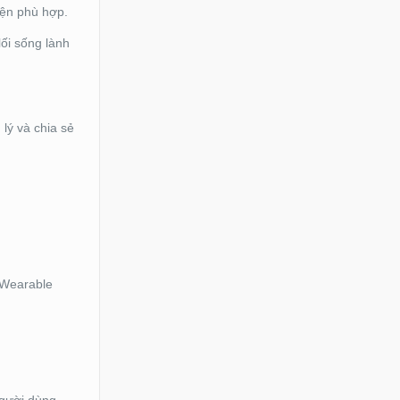
yện phù hợp.
lối sống lành
 lý và chia sẻ
ừ Wearable