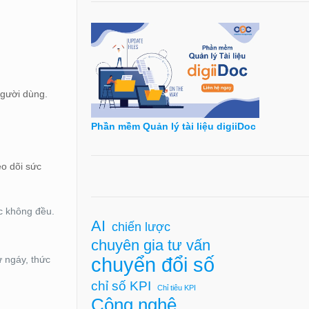
người dùng.
Phần mềm Quản lý tài liệu digiiDoc
eo dõi sức
ặc không đều.
AI
chiến lược
chuyên gia tư vấn
chuyển đổi số
ư ngáy, thức
chỉ số KPI
Chỉ tiêu KPI
Công nghệ