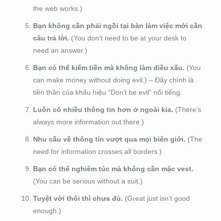
the web works.)
Bạn không cần phải ngồi tại bàn làm việc mới cần
câu trả lời.
(You don’t need to be at your desk to
need an answer.)
Bạn có thể kiếm tiền mà không làm điều xấu.
(You
can make money without doing evil.) – Đây chính là
tiền thân của khẩu hiệu “Don’t be evil” nổi tiếng.
Luôn có nhiều thông tin hơn ở ngoài kia.
(There’s
always more information out there.)
Nhu cầu về thông tin vượt qua mọi biên giới.
(The
need for information crosses all borders.)
Bạn có thể nghiêm túc mà không cần mặc vest.
(You can be serious without a suit.)
Tuyệt vời thôi thì chưa đủ.
(Great just isn’t good
enough.)