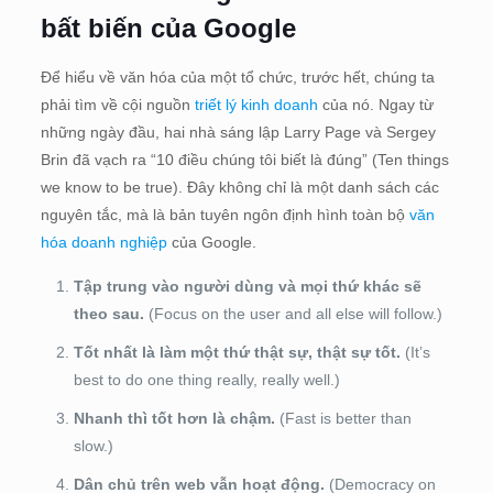
bất biến của Google
Để hiểu về văn hóa của một tổ chức, trước hết, chúng ta
phải tìm về cội nguồn
triết lý kinh doanh
của nó. Ngay từ
những ngày đầu, hai nhà sáng lập Larry Page và Sergey
Brin đã vạch ra “10 điều chúng tôi biết là đúng” (Ten things
we know to be true). Đây không chỉ là một danh sách các
nguyên tắc, mà là bản tuyên ngôn định hình toàn bộ
văn
hóa doanh nghiệp
của Google.
Tập trung vào người dùng và mọi thứ khác sẽ
theo sau.
(Focus on the user and all else will follow.)
Tốt nhất là làm một thứ thật sự, thật sự tốt.
(It’s
best to do one thing really, really well.)
Nhanh thì tốt hơn là chậm.
(Fast is better than
slow.)
Dân chủ trên web vẫn hoạt động.
(Democracy on