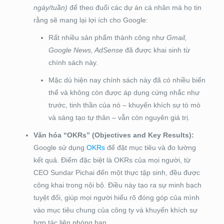
ngày/tuần)
để theo đuổi các dự án cá nhân mà họ tin
rằng sẽ mang lại lợi ích cho Google:
Rất nhiều sản phẩm thành công như
Gmail,
Google News, AdSense
đã được khai sinh từ
chính sách này.
Mặc dù hiện nay chính sách này đã có nhiều biến
thể và không còn được áp dụng cứng nhắc như
trước, tinh thần của nó – khuyến khích sự tò mò
và sáng tạo tự thân – vẫn còn nguyên giá trị.
Văn hóa “OKRs” (Objectives and Key Results):
Google sử dụng
OKRs
để đặt mục tiêu và đo lường
kết quả. Điểm đặc biệt là OKRs của mọi người, từ
CEO Sundar Pichai đến một thực tập sinh, đều được
công khai trong nội bộ. Điều này tạo ra sự minh bạch
tuyệt đối, giúp mọi người hiểu rõ đóng góp của mình
vào mục tiêu chung của công ty và khuyến khích sự
hợp tác liên phòng ban.