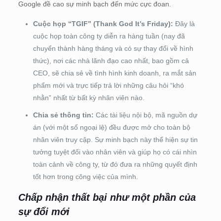
Google đề cao sự minh bạch đến mức cực đoan.
Cuộc họp “TGIF” (Thank God It’s Friday):
Đây là
cuộc họp toàn công ty diễn ra hàng tuần (nay đã
chuyển thành hàng tháng và có sự thay đổi về hình
thức), nơi các nhà lãnh đạo cao nhất, bao gồm cả
CEO, sẽ chia sẻ về tình hình kinh doanh, ra mắt sản
phẩm mới và trực tiếp trả lời những câu hỏi “khó
nhằn” nhất từ bất kỳ nhân viên nào.
Chia sẻ thông tin:
Các tài liệu nội bộ, mã nguồn dự
án (với một số ngoại lệ) đều được mở cho toàn bộ
nhân viên truy cập. Sự minh bạch này thể hiện sự tin
tưởng tuyệt đối vào nhân viên và giúp họ có cái nhìn
toàn cảnh về công ty, từ đó đưa ra những quyết định
tốt hơn trong công việc của mình.
Chấp nhận thất bại như một phần của
sự đổi mới