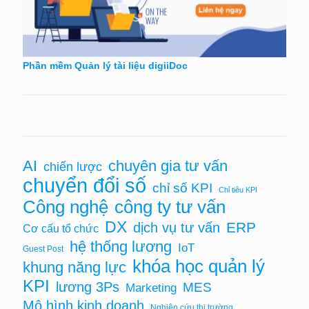
Phần mềm Quản lý tài liệu digiiDoc
chuyên gia tư vấn
AI
chiến lược
chuyển đổi số
chỉ số KPI
Chỉ tiêu KPI
Công nghệ
công ty tư vấn
DX
ERP
dịch vụ tư vấn
Cơ cấu tổ chức
hệ thống lương
IoT
Guest Post
khóa học quản lý
khung năng lực
KPI
lương 3Ps
MES
Marketing
Mô hình kinh doanh
Nghiên cứu thị trường