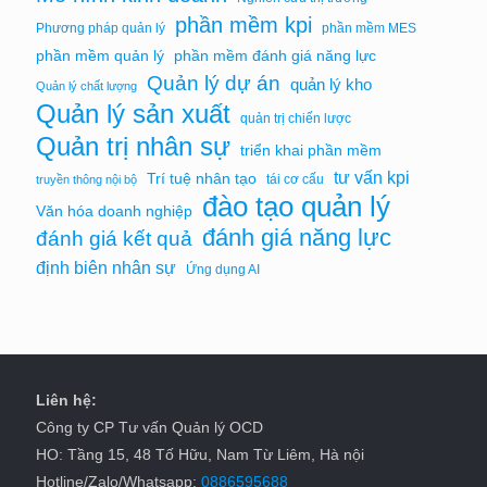
phần mềm kpi
Phương pháp quản lý
phần mềm MES
phần mềm quản lý
phần mềm đánh giá năng lực
Quản lý dự án
quản lý kho
Quản lý chất lượng
Quản lý sản xuất
quản trị chiến lược
Quản trị nhân sự
triển khai phần mềm
tư vấn kpi
Trí tuệ nhân tạo
tái cơ cấu
truyền thông nội bộ
đào tạo quản lý
Văn hóa doanh nghiệp
đánh giá năng lực
đánh giá kết quả
định biên nhân sự
Ứng dụng AI
Liên hệ:
Công ty CP Tư vấn Quản lý OCD
HO: Tầng 15, 48 Tố Hữu, Nam Từ Liêm, Hà nội
Hotline/Zalo/Whatsapp:
0886595688