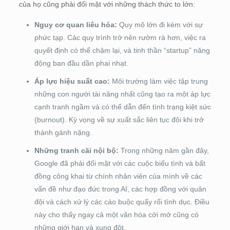
của họ cũng phải đối mặt với những thách thức to lớn:
Nguy cơ quan liêu hóa:
Quy mô lớn đi kèm với sự
phức tạp. Các quy trình trở nên rườm rà hơn, việc ra
quyết định có thể chậm lại, và tinh thần “startup” năng
động ban đầu dần phai nhạt.
Áp lực hiệu suất cao:
Môi trường làm việc tập trung
những con người tài năng nhất cũng tạo ra một áp lực
cạnh tranh ngầm và có thể dẫn đến tình trạng kiệt sức
(burnout). Kỳ vọng về sự xuất sắc liên tục đôi khi trở
thành gánh nặng.
Những tranh cãi nội bộ:
Trong những năm gần đây,
Google đã phải đối mặt với các cuộc biểu tình và bất
đồng công khai từ chính nhân viên của mình về các
vấn đề như đạo đức trong AI, các hợp đồng với quân
đội và cách xử lý các cáo buộc quấy rối tình dục. Điều
này cho thấy ngay cả một văn hóa cởi mở cũng có
những giới hạn và xung đột.