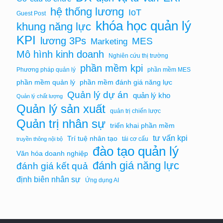
hệ thống lương
IoT
Guest Post
khóa học quản lý
khung năng lực
KPI
lương 3Ps
MES
Marketing
Mô hình kinh doanh
Nghiên cứu thị trường
phần mềm kpi
Phương pháp quản lý
phần mềm MES
phần mềm quản lý
phần mềm đánh giá năng lực
Quản lý dự án
quản lý kho
Quản lý chất lượng
Quản lý sản xuất
quản trị chiến lược
Quản trị nhân sự
triển khai phần mềm
tư vấn kpi
Trí tuệ nhân tạo
tái cơ cấu
truyền thông nội bộ
đào tạo quản lý
Văn hóa doanh nghiệp
đánh giá năng lực
đánh giá kết quả
định biên nhân sự
Ứng dụng AI