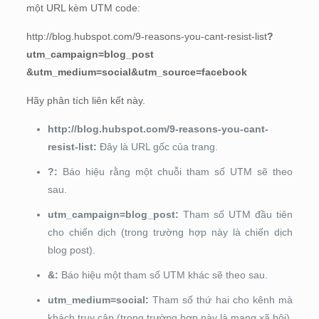
một URL kèm UTM code:
http://blog.hubspot.com/9-reasons-you-cant-resist-list
?
utm_campaign=blog_post
&utm_medium=social&utm_source=facebook
Hãy phân tích liên kết này.
http://blog.hubspot.com/9-reasons-you-cant-
resist-list:
Đây là URL gốc của trang.
?:
Báo hiệu rằng một chuỗi tham số UTM sẽ theo
sau.
utm_campaign=blog_post:
Tham số UTM đầu tiên
cho chiến dịch (trong trường hợp này là chiến dịch
blog post).
&:
Báo hiệu một tham số UTM khác sẽ theo sau.
utm_medium=social:
Tham số thứ hai cho kênh mà
khách truy cập (trong trường hợp này là mạng xã hội).