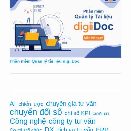
Phần mềm Quản lý tài liệu digiiDoc
AI
chuyên gia tư vấn
chiến lược
chuyển đổi số
chỉ số KPI
Chỉ tiêu KPI
Công nghệ
công ty tư vấn
DX
ERP
dịch vụ tư vấn
Cơ cấu tổ chức