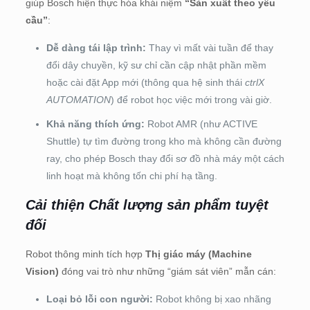
giúp Bosch hiện thực hóa khái niệm
“Sản xuất theo yêu
cầu”
:
Dễ dàng tái lập trình:
Thay vì mất vài tuần để thay
đổi dây chuyền, kỹ sư chỉ cần cập nhật phần mềm
hoặc cài đặt App mới (thông qua hệ sinh thái
ctrlX
AUTOMATION
) để robot học việc mới trong vài giờ.
Khả năng thích ứng:
Robot AMR (như ACTIVE
Shuttle) tự tìm đường trong kho mà không cần đường
ray, cho phép Bosch thay đổi sơ đồ nhà máy một cách
linh hoạt mà không tốn chi phí hạ tầng.
Cải thiện Chất lượng sản phẩm tuyệt
đối
Robot thông minh tích hợp
Thị giác máy (Machine
Vision)
đóng vai trò như những “giám sát viên” mẫn cán:
Loại bỏ lỗi con người:
Robot không bị xao nhãng