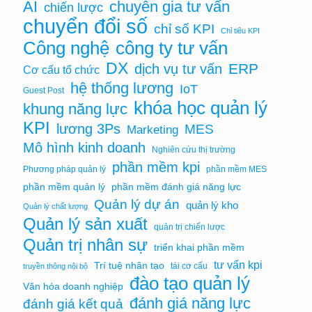
AI
chuyên gia tư vấn
chiến lược
chuyển đổi số
chỉ số KPI
Chỉ tiêu KPI
Công nghệ
công ty tư vấn
DX
ERP
dịch vụ tư vấn
Cơ cấu tổ chức
hệ thống lương
IoT
Guest Post
khóa học quản lý
khung năng lực
KPI
lương 3Ps
MES
Marketing
Mô hình kinh doanh
Nghiên cứu thị trường
phần mềm kpi
Phương pháp quản lý
phần mềm MES
phần mềm quản lý
phần mềm đánh giá năng lực
Quản lý dự án
quản lý kho
Quản lý chất lượng
Quản lý sản xuất
quản trị chiến lược
Quản trị nhân sự
triển khai phần mềm
tư vấn kpi
Trí tuệ nhân tạo
tái cơ cấu
truyền thông nội bộ
đào tạo quản lý
Văn hóa doanh nghiệp
đánh giá năng lực
đánh giá kết quả