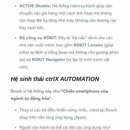
ACTIVE Shuttle:
Hệ thống robot tự hành giúp vận
chuyển các giá hàng một cách linh hoạt mà không
cần thay đổi hạ tầng nhà máy (không cần đường ray
hay vạch kẻ).
Bộ công cụ ROKIT:
Đây là “bộ não” dành cho các
nhà sản xuất robot, bao gồm
ROKIT Locator
(giúp
robot tự định vị bằng laser mà không cần gương phản
xạ) và
ROKIT Navigator
(tự lập lộ trình tránh vật
cản).
Hệ sinh thái ctrlX AUTOMATION
Bosch ví hệ thống này như
“Chiếc smartphone của
ngành tự động hóa”
.
Thay vì các bộ điều khiển cứng nhắc, robot tại Bosch
chạy trên nền tảng ứng dụng (Apps).
Người vận hành có thể cài đặt các ứng dụng như