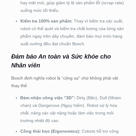
hay mệt mỏi, giúp giảm tỷ lệ sản phẩm lỗi (scrap rate)
xuống mức tối thiểu.
Kiểm tra 100% sản phẩm:
Thay vì kiểm tra xác suất,
robot có thể quét và kiểm tra chất lượng của từng sản
phẩm ngay trên dây chuyền, đảm bảo mọi món hàng
xuất xưởng đều đạt chuẩn Bosch.
Đảm bảo An toàn và Sức khỏe cho
Nhân viên
Bosch định nghĩa robot là “cộng sự” chứ không phải vật
thay thế:
Đảm nhận công việc “3D”:
Dirty (Bẩn), Dull (Nhàm
chán) và Dangerous (Nguy hiểm). Robot xử lý hóa
chất, nâng vác vật nặng hoặc làm việc trong môi
trường nhiệt độ cao.
Công thái học (Ergonomics):
Cobots hỗ trợ công